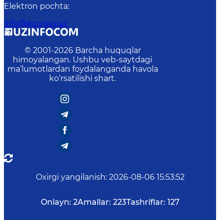
Elektron pochta
:
info@eco.gov.uz
© 2001-
2026
Barcha huquqlar
himoyalangan. Ushbu veb-saytdagi
ma’lumotlardan foydalanganda havola
ko‘rsatilishi shart.
Oxirgi yangilanish
:
2026-08-06 15:53:52
Onlayn:
2
Amallar:
223
Tashriflar:
127