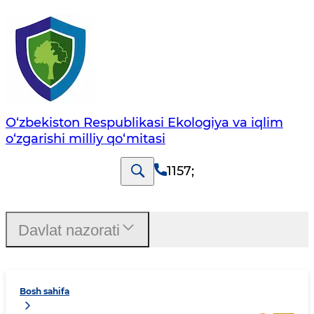
O‘zbekiston Respublikasi Ekologiya va iqlim
o‘zgarishi milliy qo‘mitasi
1157
;
Davlat nazorati
Bosh sahifa