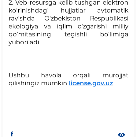
2. Veb-resursga kelib tushgan elektron
ko‘rinishdagi hujjatlar avtomatik
ravishda O‘zbekiston Respublikasi
ekologiya va iqlim o‘zgarishi milliy
qo'mitasining tegishli bo‘limiga
yuboriladi
Ushbu havola orqali murojjat
qilishingiz mumkin
license.gov.uz