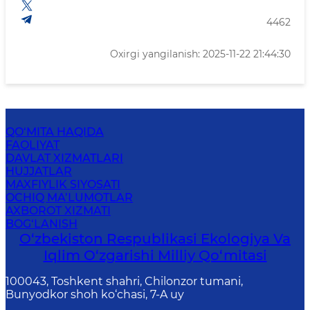
4462
Oxirgi yangilanish: 2025-11-22 21:44:30
QO‘MITA HAQIDA
FAOLIYAT
DAVLAT XIZMATLARI
HUJJATLAR
MAXFIYLIK SIYOSATI
OCHIQ MA’LUMOTLAR
AXBOROT XIZMATI
BOG‘LANISH
O‘zbekiston Respublikasi Ekologiya Va
Iqlim O‘zgarishi Milliy Qo‘mitasi
100043, Toshkent shahri, Chilonzor tumani,
Bunyodkor shoh ko‘chasi, 7-A uy