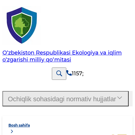
O‘zbekiston Respublikasi Ekologiya va iqlim
o‘zgarishi milliy qo‘mitasi
1157
;
Ochiqlik sohasidagi normativ hujjatlar
Bosh sahifa