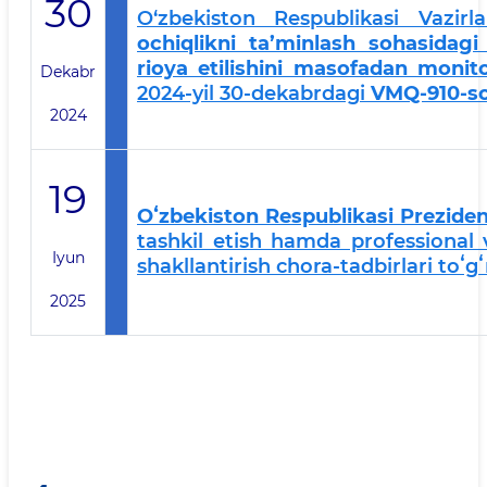
30
O‘zbekiston Respublikasi Vazi
ochiqlikni ta’minlash sohasidagi
rioya etilishini masofadan monitor
Dekabr
2024-yil 30-dekabrdagi
VMQ-910-s
2024
19
Oʻzbekiston Respublikasi Preziden
tashkil etish hamda professional v
Iyun
shakllantirish chora-tadbirlari toʻg
2025