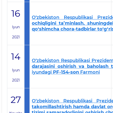
16
O‘zbekiston Respublikasi Prezi
ochiqligini ta’minlash, shuningd
Iyun
qo‘shimcha chora-tadbirlar to‘g‘ri
2021
14
O‘zbekiston Respublikasi Preziden
darajasini oshirish va baholash ti
Iyun
iyundagi
PF-154-son
Farmoni
2021
27
O‘zbekiston Respublikasi Prezi
takomillashtirish hamda davlat org
tizimi samaradorligini oshirish cho