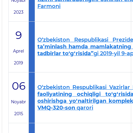
Noyabr
Farmoni
2023
9
O‘zbekiston Respublikasi Prezid
ta’minlash hamda mamlakatning st
Aprel
tadbirlar to‘g‘risida”
gi 2019-yil 9-
2019
06
O‘zbekiston Respublikasi Vazirl
faoliyatining ochiqligi to‘g‘ris
oshirishga yo‘naltirilgan kompleks
Noyabr
VMQ-320-son
qarori
2015