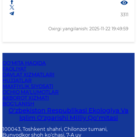
3311
Oxirgi yangilanish: 2025-11-22 19:49:59
QO‘MITA HAQIDA
FAOLIYAT
DAVLAT XIZMATLARI
HUJJATLAR
MAXFIYLIK SIYOSATI
OCHIQ MA’LUMOTLAR
AXBOROT XIZMATI
BOG‘LANISH
O‘zbekiston Respublikasi Ekologiya Va
Iqlim O‘zgarishi Milliy Qo‘mitasi
100043, Toshkent shahri, Chilonzor tumani,
Bunyodkor shoh ko‘chasi, 7-A uy