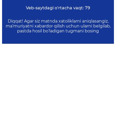
Veb-saytdagi o‘rtacha vaqt:
79
Diqqat! Agar siz matnda xatoliklarni aniqlasangiz,
ma’muriyatni xabardor qilish uchun ularni belgilab,
pastda hosil bo‘ladigan tugmani bosing