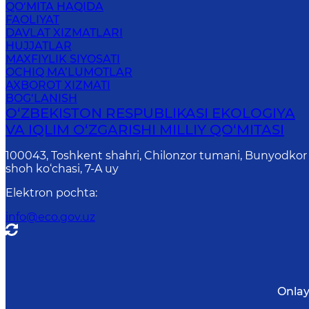
QO‘MITA HAQIDA
FAOLIYAT
DAVLAT XIZMATLARI
HUJJATLAR
MAXFIYLIK SIYOSATI
OCHIQ MA’LUMOTLAR
AXBOROT XIZMATI
BOG‘LANISH
O‘ZBEKISTON RESPUBLIKASI EKOLOGIYA
VA IQLIM O‘ZGARISHI MILLIY QO‘MITASI
100043, Toshkent shahri, Chilonzor tumani, Bunyodkor
shoh ko‘chasi, 7-A uy
Elektron pochta
:
info@eco.gov.uz
Onlay