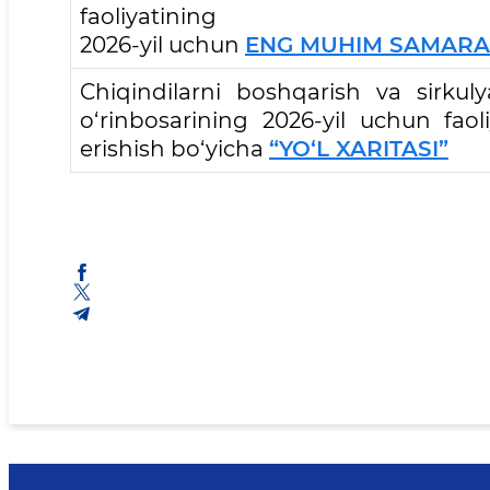
faoliyatining
2026-yil uchun
ENG MUHIM SAMARAD
Chiqindilarni boshqarish va sirkulya
o‘rinbosarining 2026-yil uchun fao
erishish bo‘yicha
“YO‘L XARITASI”