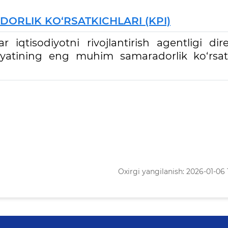
ORLIK KO‘RSATKICHLARI (KPI)
r iqtisodiyotni rivojlantirish agentligi di
liyatining eng muhim samaradorlik ko‘rsatk
Oxirgi yangilanish: 2026-01-06 