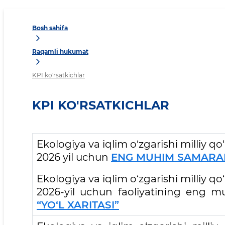
Bosh sahifa
Raqamli hukumat
KPI ko'rsatkichlar
KPI KO'RSATKICHLAR
Ekologiya va iqlim o‘zgarishi milliy qo
2026 yil uchun
ENG MUHIM SAMARAD
Ekologiya va iqlim o‘zgarishi milliy qo
2026-yil uchun faoliyatining eng mu
“YO‘L XARITASI”