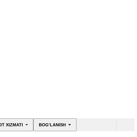
T XIZMATI
BOG‘LANISH