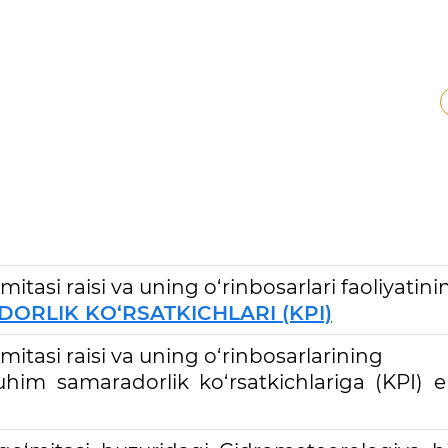
‘mitasi raisi va uning o‘rinbosarlari faoliyatin
ORLIK KO‘RSATKICHLARI (KPI)
‘mitasi raisi va uning o‘rinbosarlarining
him samaradorlik ko‘rsatkichlariga (KPI) e