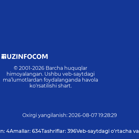
© 2001-
2026
Barcha huquqlar
himoyalangan. Ushbu veb-saytdagi
ma’lumotlardan foydalanganda havola
ko‘rsatilishi shart.
Oxirgi yangilanish
:
2026-08-07 19:28:29
n:
4
Amallar:
634
Tashriflar:
396
Veb-saytdagi o‘rtacha va