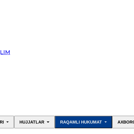
QLIM
RI
HUJJATLAR
RAQAMLI HUKUMAT
AXBORO