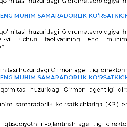
y qo‘mitasi huzuridagi Gidrometeorologiya h
ENG MUHIM SAMARADORLIK KO‘RSATKICHL
y qo‘mitasi huzuridagi Gidrometeorologiya h
026-yil uchun faoliyatining eng muhim
cha
o‘mitasi huzuridagi O‘rmon agentligi direktori
ENG MUHIM SAMARADORLIK KO‘RSATKICHL
y qo‘mitasi huzuridagi O‘rmon agentligi di
him samaradorlik ko‘rsatkichlariga (KPI) e
iqtisodiyotni rivojlantirish agentligi direkto