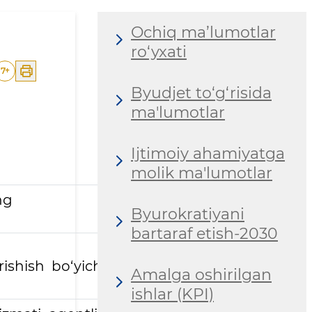
Ochiq ma’lumotlar
ro‘yxati
7
+
Byudjet to‘g‘risida
ma'lumotlar
Ijtimoiy ahamiyatga
molik ma'lumotlar
ing
Byurokratiyani
bartaraf etish-2030
rishish bo‘yicha
Amalga oshirilgan
ishlar (KPI)