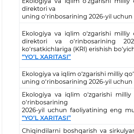
Ekologiya va iqlim o‘zgarishi milli
direktori va
uning o‘rinbosarining 2026-yil uchun
Ekologiya va iqlim o‘zgarishi milli
direktori va o‘rinbosarining 2
ko‘rsatkichlariga (KRI) erishish bo‘yi
“YO‘L XARITASI”
Ekologiya va iqlim o‘zgarishi milliy q
uning o‘rinbosarining 2026-yil uchun
Ekologiya va iqlim o‘zgarishi milli
o‘rinbosarining
2026-yil uchun faoliyatining eng mu
“YO‘L XARITASI”
Chiqindilarni boshqarish va sirkulyar 