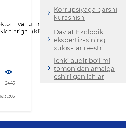
Korrupsiyaga qarshi
kurashish
rektori va uning
ichlariga (KRI)
Davlat Ekologik
ekspertizasining
xulosalar reestri
Ichki audit bo‘limi
tomonidan amalga
oshirilgan ishlar
2445
16:30:05