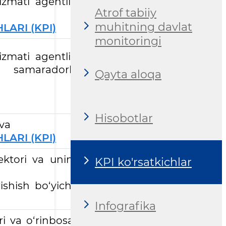
izmati agentligi
Atrof tabiiy
muhitning davlat
ARI (KPI)
monitoringi
izmati agentligi
 samaradorlik
Qayta aloqa
Hisobotlar
 va
ARI (KPI)
rektori va uning
KPI ko'rsatkichlar
rishish bo‘yicha
Infografika
ri va o‘rinbosari