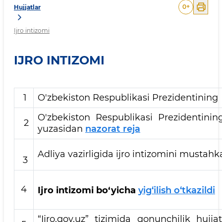
0
+
Hujjatlar
Ijro intizomi
IJRO INTIZOMI
1
O'zbekiston Respublikasi Prezidentining 
O'zbekiston Respublikasi Prezidentining
2
yuzasidan
nazorat reja
Adliya vazirligida ijro intizomini musta
3
4
Ijro intizomi bo‘yicha
yig‘ilish o‘tkazildi
“Ijro.gov.uz” tizimida qonunchilik hujja