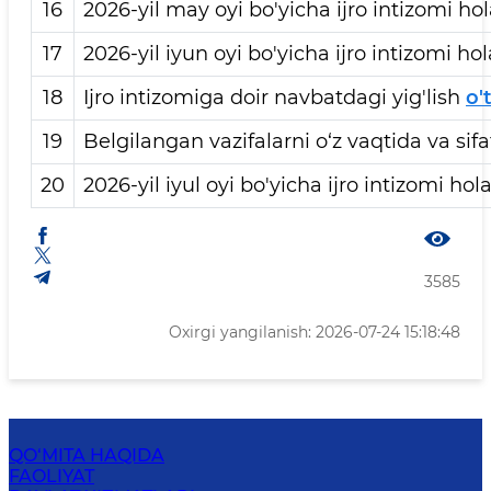
16
2026-yil may oyi bo'yicha ijro intizomi hol
17
2026-yil iyun oyi bo'yicha ijro intizomi hol
18
Ijro intizomiga doir navbatdagi yig'lish
o'
19
Belgilangan vazifalarni o‘z vaqtida va sifa
20
2026-yil iyul oyi bo'yicha ijro intizomi hola
3585
Oxirgi yangilanish: 2026-07-24 15:18:48
QO‘MITA HAQIDA
FAOLIYAT