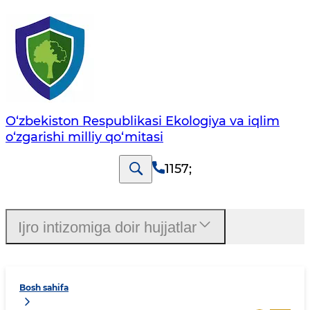
O‘zbekiston Respublikasi Ekologiya va iqlim
o‘zgarishi milliy qo‘mitasi
1157
;
Ijro intizomiga doir hujjatlar
Bosh sahifa