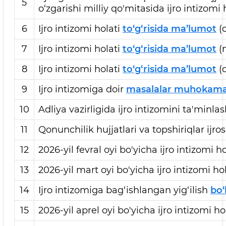
5
o‘zgarishi milliy qo'mitasida ijro intizomi 
6
Ijro intizomi holati
to‘g‘risida ma’lumot
(o
7
Ijro intizomi holati
to‘g‘risida ma’lumot
(n
8
Ijro intizomi holati
to‘g‘risida ma’lumot
(d
9
Ijro intizomiga doir
masalalar muhokama
10
Adliya vazirligida ijro intizomini ta'minla
11
Qonunchilik hujjatlari va topshiriqlar ijros
12
2026-yil fevral oyi bo'yicha ijro intizomi ho
13
2026-yil mart oyi bo'yicha ijro intizomi hol
14
Ijro intizomiga bag‘ishlangan yig‘ilish
bo‘
15
2026-yil aprel oyi bo'yicha ijro intizomi ho