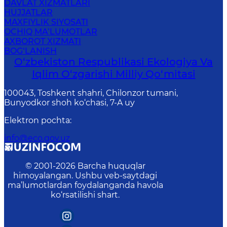
DAVLAT XIZMATLARI
HUJJATLAR
MAXFIYLIK SIYOSATI
OCHIQ MA’LUMOTLAR
AXBOROT XIZMATI
BOG‘LANISH
O‘zbekiston Respublikasi Ekologiya Va
Iqlim O‘zgarishi Milliy Qo‘mitasi
100043, Toshkent shahri, Chilonzor tumani,
Bunyodkor shoh ko‘chasi, 7-A uy
Elektron pochta
:
info@eco.gov.uz
© 2001-
2026
Barcha huquqlar
himoyalangan. Ushbu veb-saytdagi
ma’lumotlardan foydalanganda havola
ko‘rsatilishi shart.