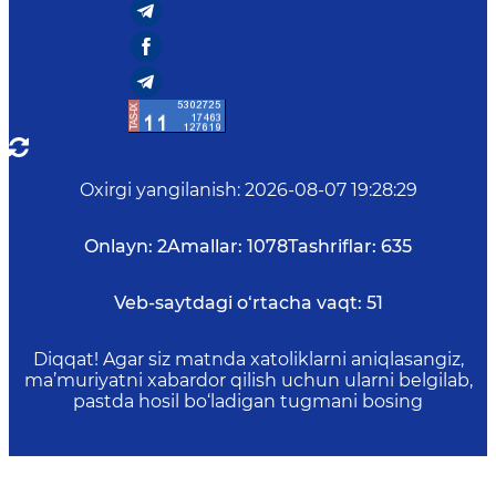
Oxirgi yangilanish
:
2026-08-07 19:28:29
Onlayn:
2
Amallar:
1078
Tashriflar:
635
Veb-saytdagi o‘rtacha vaqt:
51
Diqqat! Agar siz matnda xatoliklarni aniqlasangiz,
ma’muriyatni xabardor qilish uchun ularni belgilab,
pastda hosil bo‘ladigan tugmani bosing