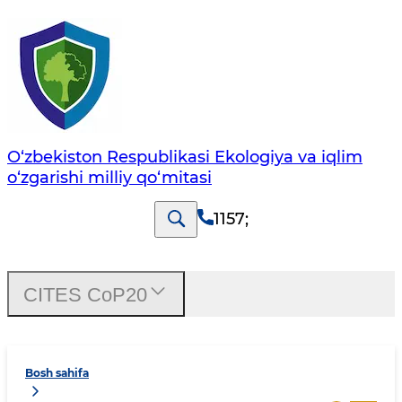
O‘zbekiston Respublikasi Ekologiya va iqlim
o‘zgarishi milliy qo‘mitasi
1157
;
CITES CoP20
Bosh sahifa