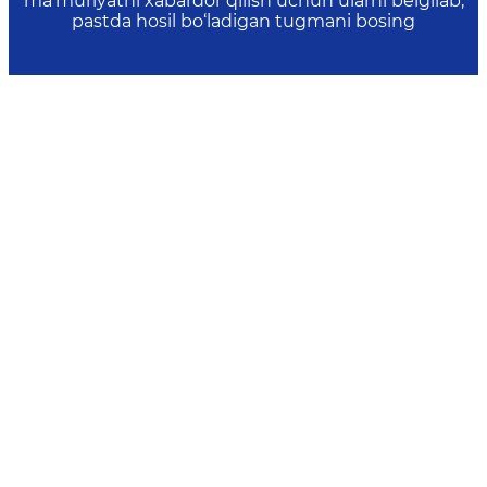
ma’muriyatni xabardor qilish uchun ularni belgilab,
pastda hosil bo‘ladigan tugmani bosing