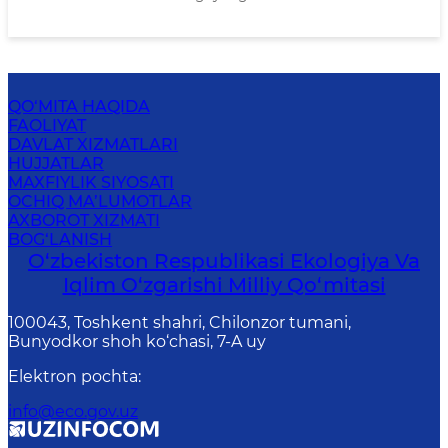
QO‘MITA HAQIDA
FAOLIYAT
DAVLAT XIZMATLARI
HUJJATLAR
MAXFIYLIK SIYOSATI
OCHIQ MA’LUMOTLAR
AXBOROT XIZMATI
BOG‘LANISH
O‘zbekiston Respublikasi Ekologiya Va
Iqlim O‘zgarishi Milliy Qo‘mitasi
100043, Toshkent shahri, Chilonzor tumani,
Bunyodkor shoh ko‘chasi, 7-A uy
Elektron pochta
:
info@eco.gov.uz