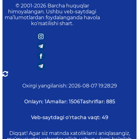
© 2001-
2026
Barcha huquqlar
himoyalangan. Ushbu veb-saytdagi
ma’lumotlardan foydalanganda havola
ko‘rsatilishi shart.
Oxirgi yangilanish
:
2026-08-07 19:28:29
Onlayn:
1
Amallar:
1506
Tashriflar:
885
Veb-saytdagi o‘rtacha vaqt:
49
Diqqat! Agar siz matnda xatoliklarni aniqlasangiz,