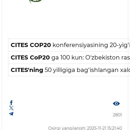
CITES COP20
konferensiyasining 20-yig‘
CITES CoP20
ga 100 kun: O‘zbekiston ra
CITES'ning
50 yilligiga bag‘ishlangan xa
2801
Oxirgi yangilanish: 2025-11-21 15:21:40