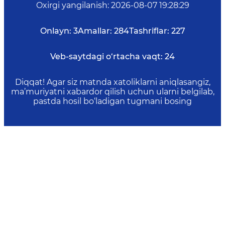
Oxirgi yangilanish
:
2026-08-07 19:28:29
Onlayn:
3
Amallar:
284
Tashriflar:
227
Veb-saytdagi o‘rtacha vaqt:
24
Diqqat! Agar siz matnda xatoliklarni aniqlasangiz,
ma’muriyatni xabardor qilish uchun ularni belgilab,
pastda hosil bo‘ladigan tugmani bosing