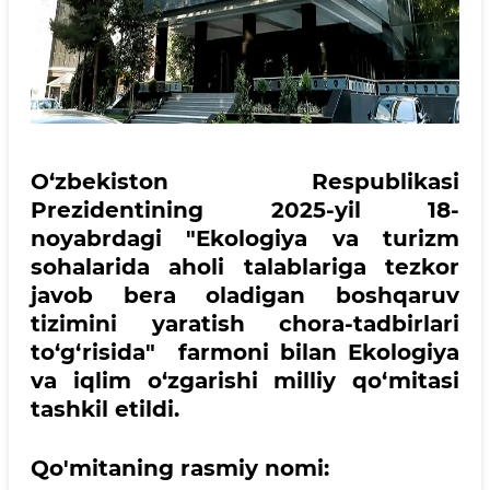
O‘zbekiston Respublikasi
Prezidentining 2025-yil 18-
noyabrdagi "Ekologiya va turizm
sohalarida aholi talablariga tezkor
javob bera oladigan boshqaruv
tizimini yaratish chora-tadbirlari
to‘g‘risida" farmoni bilan Ekologiya
va iqlim o‘zgarishi milliy qo‘mitasi
tashkil etildi.
Qo'mitaning rasmiy nomi: