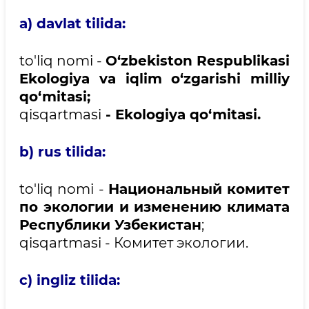
a) davlat tilida:
to'liq nomi -
O‘zbekiston Respublikasi
Ekologiya va iqlim o‘zgarishi milliy
qo‘mitasi;
qisqartmasi
- Ekologiya qo‘mitasi.
b) rus tilida:
to'liq nomi -
Национальный комитет
по экологии и изменению климата
Республики Узбекистан
;
qisqartmasi - Комитет экологии.
c) ingliz tilida: