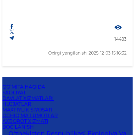
14483
Oxirgi yangilanish: 2025-12-03 15:16:32
QO‘MITA HAQIDA
FAOLIYAT
DAVLAT XIZMATLARI
HUJJATLAR
MAXFIYLIK SIYOSATI
OCHIQ MA’LUMOTLAR
AXBOROT XIZMATI
BOG‘LANISH
O‘zbekiston Respublikasi Ekologiya Va