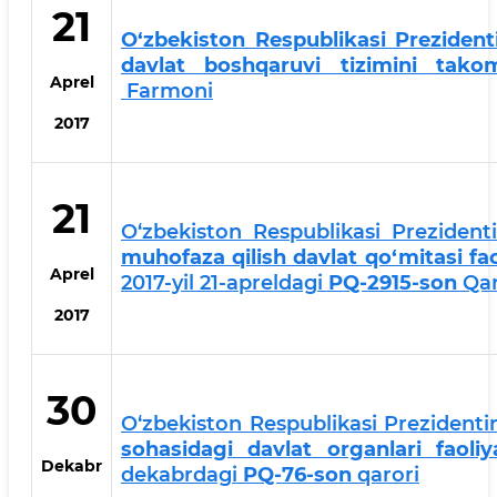
21
O‘zbekiston Respublikasi Prezident
davlat boshqaruvi tizimini takomil
Aprel
Farmoni
2017
21
O‘zbekiston Respublikasi Preziden
muhofaza qilish davlat qo‘mitasi faol
Aprel
2017-yil 21-apreldagi
PQ-2915-son
Qar
2017
30
O‘zbekiston Respublikasi Prezidenti
sohasidagi davlat organlari faoliya
Dekabr
dekabrdagi
PQ-76-son
qarori