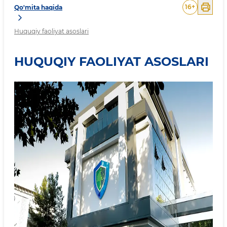
16
+
Qo'mita haqida
Huquqiy faoliyat asoslari
HUQUQIY FAOLIYAT ASOSLARI