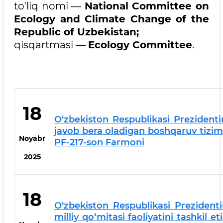
to'liq nomi —
National Committee on
Ecology and Climate Change of the
Republic of Uzbekistan;
qisqartmasi —
Ecology Committee
.
18
O‘zbekiston Respublikasi Prezidenti
javob bera oladigan boshqaruv tizimin
Noyabr
PF-217-son Farmoni
2025
18
O‘zbekiston Respublikasi Prezidenti
milliy qo‘mitasi faoliyatini tashkil e