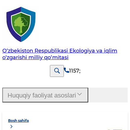
O‘zbekiston Respublikasi Ekologiya va iqlim
o‘zgarishi milliy qo‘mitasi
1157
;
Huquqiy faoliyat asoslari
Bosh sahifa