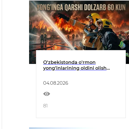
O'zbekistonda o'rmon
yong'inlarining oldini olish
bo'yicha profilaktik tadbirlar
o'tkazilmoqda
04.08.2026
81