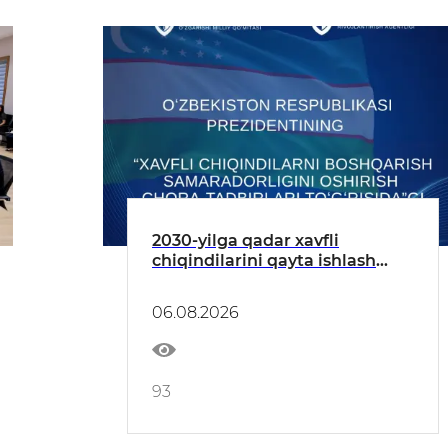
2030-yilga qadar xavfli
chiqindilarini qayta ishlash
darajasi 20 foizga yetkaziladi —
xavfli chiqindilarni boshqarish
06.08.2026
boʻyicha Prezident qarori
93