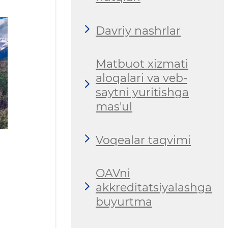
Davriy nashrlar
Matbuot xizmati
aloqalari va veb-
saytni yuritishga
mas'ul
Voqealar taqvimi
OAVni
akkreditatsiyalashga
buyurtma