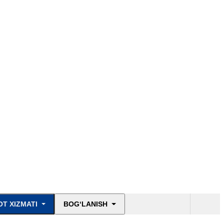
T XIZMATI
BOG‘LANISH