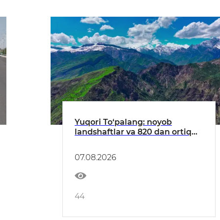
Yuqori To‘palang: noyob
landshaftlar va 820 dan ortiq
o‘simlik turlariga ega hudud
07.08.2026
44