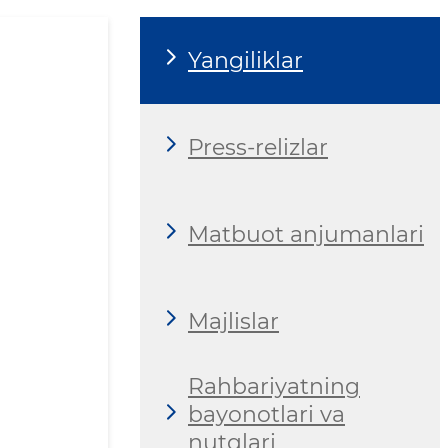
Yangiliklar
Press-relizlar
Matbuot anjumanlari
Majlislar
Rahbariyatning
bayonotlari va
nutqlari