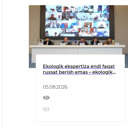
Ekologik ekspertiza endi faqat
ruxsat berish emas – ekologik
xavflarni oldindan boshqarish
tizimiga aylanmoqda
05.08.2026
101