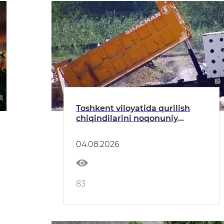
Toshkent viloyatida qurilish
chiqindilarini noqonuniy
tashlash holatlari aniqlandi
04.08.2026
83