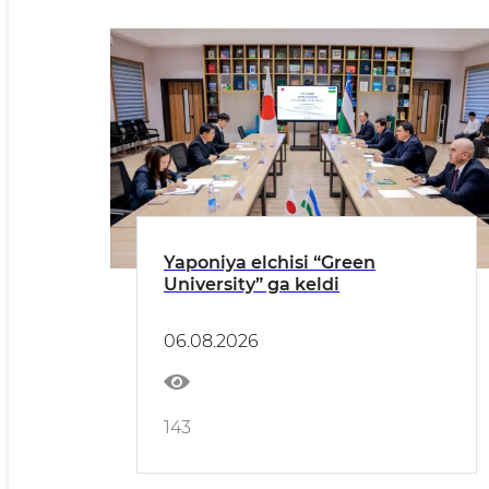
Yaponiya elchisi “Green
University” ga keldi
06.08.2026
143