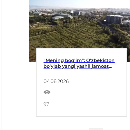
"Mening bog'im": O'zbekiston
bo'ylab yangi yashil jamoat
maskanlari barpo etilmoqda
04.08.2026
97