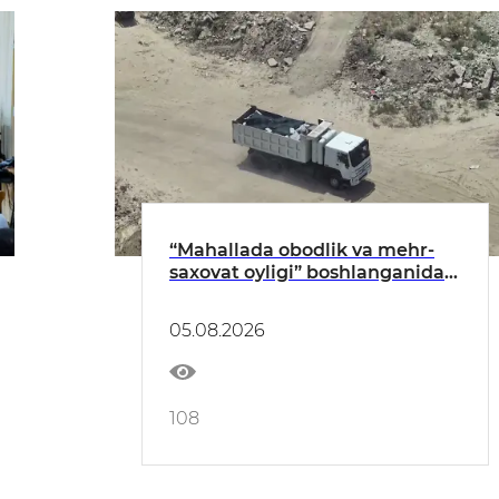
“Mahallada obodlik va mehr-
saxovat oyligi” boshlanganidan
buyon qariyb 350 ekologik
huquqbuzarlik aniqlandi
05.08.2026
108