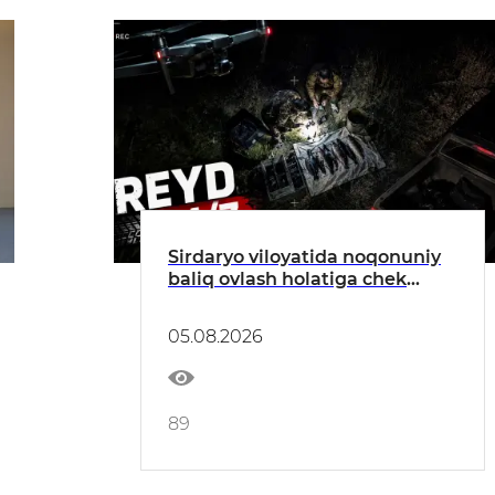
Sirdaryo viloyatida noqonuniy
baliq ovlash holatiga chek
qo'yildi
05.08.2026
89