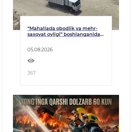
“Mahallada obodlik va mehr-
saxovat oyligi” boshlanganidan
buyon qariyb 350 ekologik
huquqbuzarlik aniqlandi
05.08.2026
367