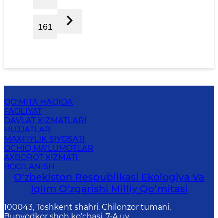
161
QO‘MITA HAQIDA
FAOLIYAT
DAVLAT XIZMATLARI
HUJJATLAR
MAXFIYLIK SIYOSATI
OCHIQ MA’LUMOTLAR
AXBOROT XIZMATI
BOG‘LANISH
O‘zbekiston Respublikasi Ekologiya Va
Iqlim O‘zgarishi Milliy Qo‘mitasi
100043, Toshkent shahri, Chilonzor tumani,
Bunyodkor shoh ko‘chasi, 7-A uy