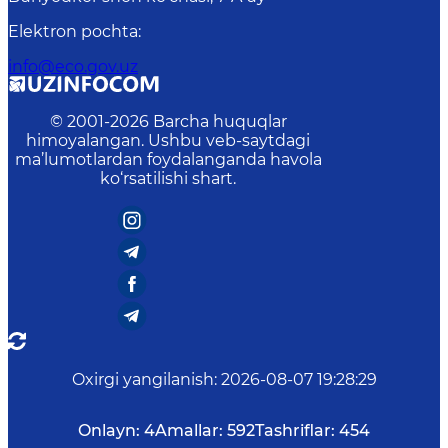
Elektron pochta
:
info@eco.gov.uz
© 2001-
2026
Barcha huquqlar
himoyalangan. Ushbu veb-saytdagi
ma’lumotlardan foydalanganda havola
ko‘rsatilishi shart.
Oxirgi yangilanish
:
2026-08-07 19:28:29
Onlayn:
4
Amallar:
592
Tashriflar:
454