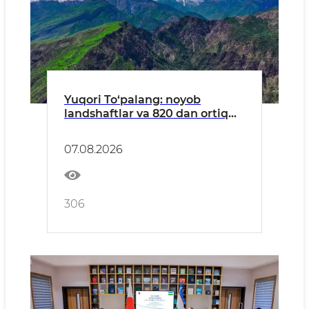
Yuqori To‘palang: noyob
landshaftlar va 820 dan ortiq
o‘simlik turlariga ega hudud
07.08.2026
306