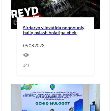
Sirdaryo viloyatida noqonuniy
baliq ovlash holatiga chek
qo'yildi
05.08.2026
341