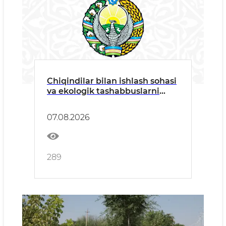
Chiqindilar bilan ishlash sohasi
va ekologik tashabbuslarni
rivojlantirish masalalari
Jamoatchilik kengashi
07.08.2026
yig'ilishida muhokama qilindi
289