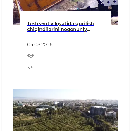
Toshkent viloyatida qurilish
chiqindilarini noqonuniy
tashlash holatlari aniqlandi
04.08.2026
330