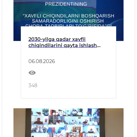
2030-yilga qadar xavfli
chiqindilarini qayta ishlash
darajasi 20 foizga yetkaziladi —
xavfli chiqindilarni boshqarish
06.08.2026
boʻyicha Prezident qarori
348