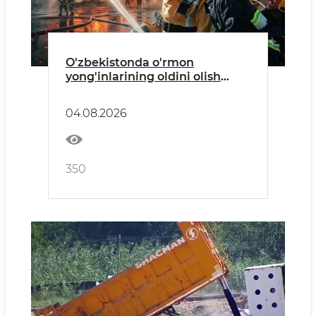
O'zbekistonda o'rmon
yong'inlarining oldini olish
bo'yicha profilaktik tadbirlar
o'tkazilmoqda
04.08.2026
350