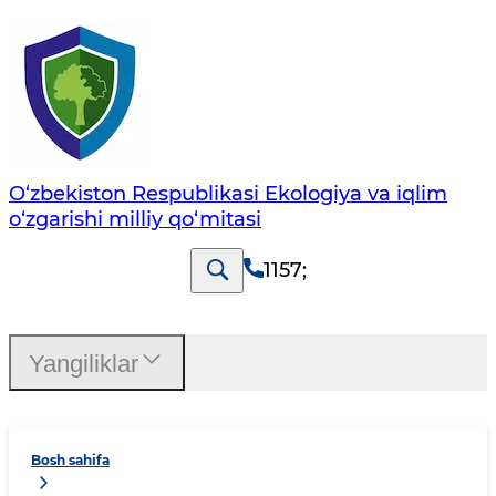
O‘zbekiston Respublikasi Ekologiya va iqlim
o‘zgarishi milliy qo‘mitasi
1157
;
Yangiliklar
Bosh sahifa