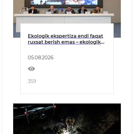
Ekologik ekspertiza endi faqat
ruxsat berish emas – ekologik
xavflarni oldindan boshqarish
tizimiga aylanmoqda
05.08.2026
359