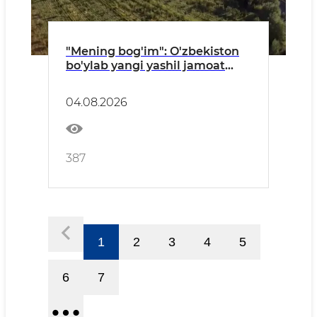
"Mening bog'im": O'zbekiston
bo'ylab yangi yashil jamoat
maskanlari barpo etilmoqda
04.08.2026
387
1
2
3
4
5
6
7