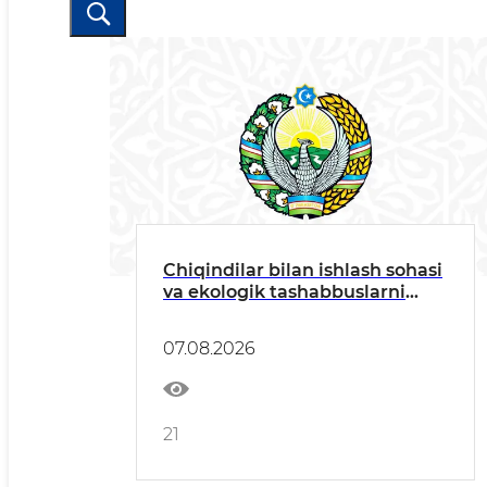
Chiqindilar bilan ishlash sohasi
va ekologik tashabbuslarni
rivojlantirish masalalari
Jamoatchilik kengashi
07.08.2026
yig'ilishida muhokama qilindi
21