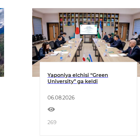
Yaponiya elchisi “Green
University” ga keldi
06.08.2026
269