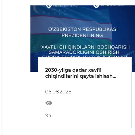
2030-yilga qadar xavfli
chiqindilarini qayta ishlash
darajasi 20 foizga yetkaziladi —
xavfli chiqindilarni boshqarish
06.08.2026
boʻyicha Prezident qarori
94