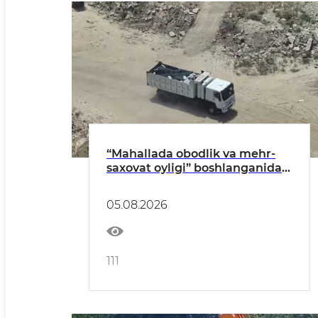
“Mahallada obodlik va mehr-
saxovat oyligi” boshlanganidan
buyon qariyb 350 ekologik
huquqbuzarlik aniqlandi
05.08.2026
111