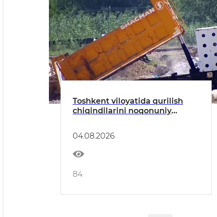
Toshkent viloyatida qurilish
chiqindilarini noqonuniy
tashlash holatlari aniqlandi
04.08.2026
84