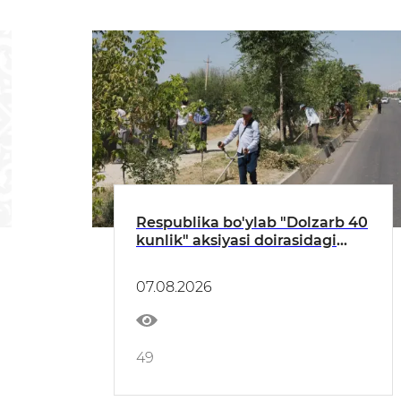
Respublika bo'ylab "Dolzarb 40
kunlik" aksiyasi doirasidagi
tadbirlar davom etmoqda
07.08.2026
49