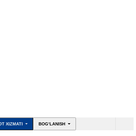
T XIZMATI
BOG‘LANISH