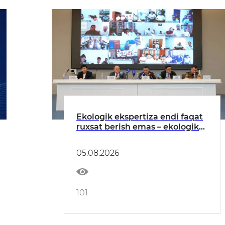
Ekologik ekspertiza endi faqat
ruxsat berish emas – ekologik
xavflarni oldindan boshqarish
tizimiga aylanmoqda
05.08.2026
101