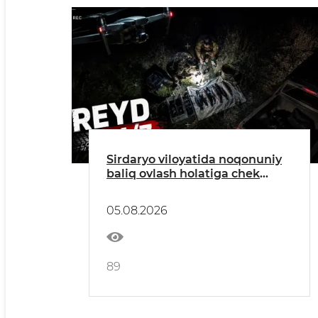
Sirdaryo viloyatida noqonuniy
baliq ovlash holatiga chek
qo'yildi
05.08.2026
89