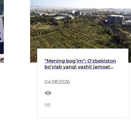
"Mening bog'im": O'zbekiston
bo'ylab yangi yashil jamoat
maskanlari barpo etilmoqda
04.08.2026
98