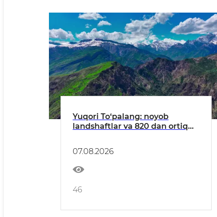
Yuqori To‘palang: noyob
landshaftlar va 820 dan ortiq
o‘simlik turlariga ega hudud
07.08.2026
46