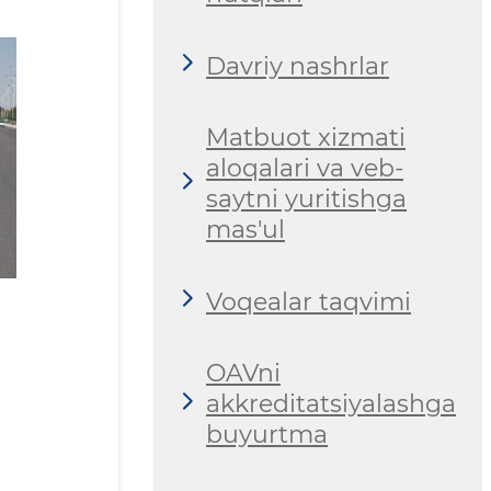
Davriy nashrlar
Matbuot xizmati
aloqalari va veb-
saytni yuritishga
mas'ul
Voqealar taqvimi
OAVni
akkreditatsiyalashga
buyurtma