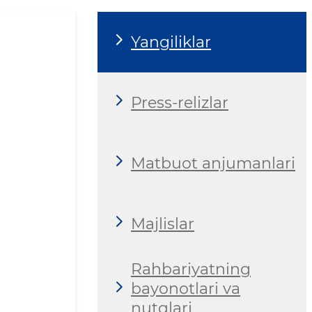
Yangiliklar
Press-relizlar
Matbuot anjumanlari
Majlislar
Rahbariyatning
bayonotlari va
nutqlari