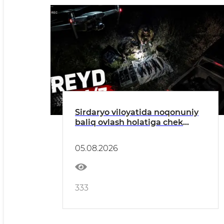
Sirdaryo viloyatida noqonuniy
baliq ovlash holatiga chek
qo'yildi
05.08.2026
333