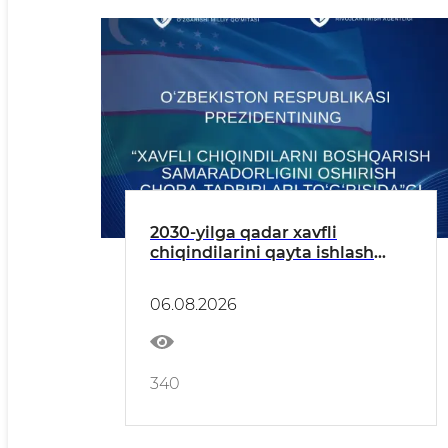
2030-yilga qadar xavfli
chiqindilarini qayta ishlash
darajasi 20 foizga yetkaziladi —
xavfli chiqindilarni boshqarish
06.08.2026
boʻyicha Prezident qarori
340