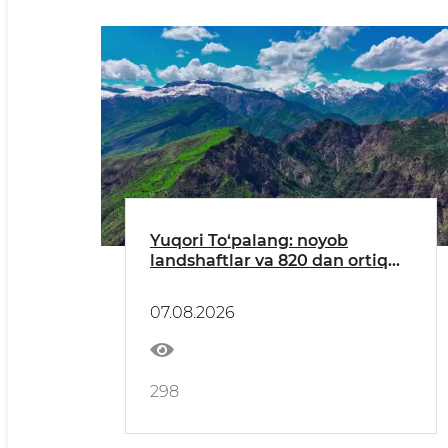
Yuqori To‘palang: noyob
landshaftlar va 820 dan ortiq
o‘simlik turlariga ega hudud
07.08.2026
298