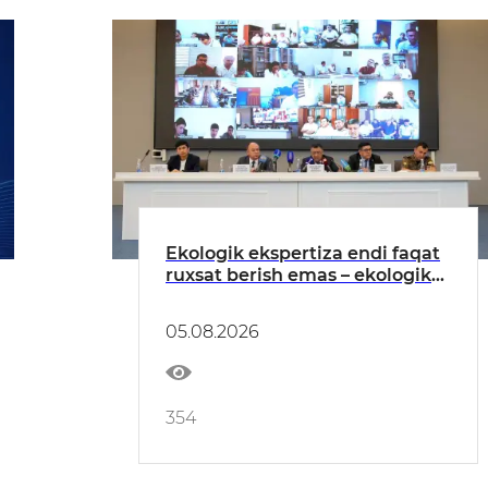
Ekologik ekspertiza endi faqat
ruxsat berish emas – ekologik
xavflarni oldindan boshqarish
tizimiga aylanmoqda
05.08.2026
354