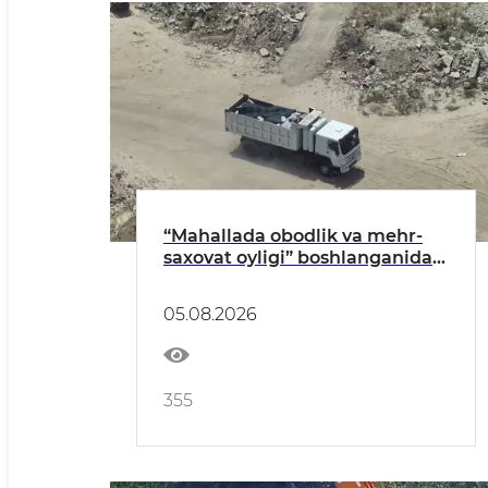
“Mahallada obodlik va mehr-
saxovat oyligi” boshlanganidan
buyon qariyb 350 ekologik
huquqbuzarlik aniqlandi
05.08.2026
355