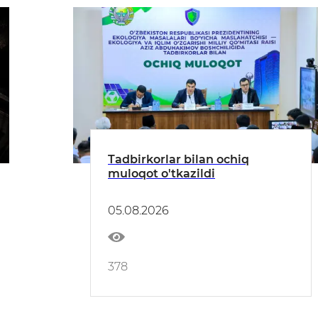
Tadbirkorlar bilan ochiq
muloqot o'tkazildi
05.08.2026
378