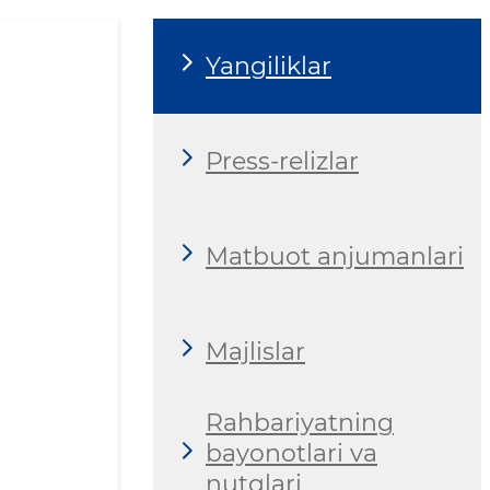
Yangiliklar
Press-relizlar
Matbuot anjumanlari
Majlislar
Rahbariyatning
bayonotlari va
nutqlari