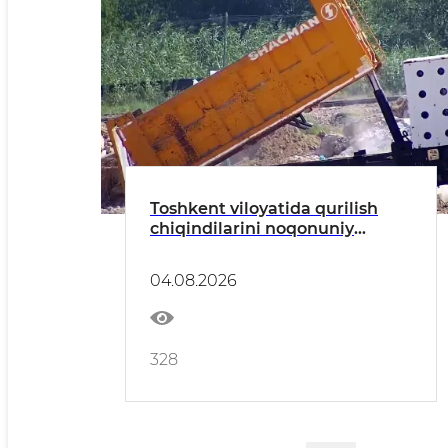
Toshkent viloyatida qurilish
chiqindilarini noqonuniy
tashlash holatlari aniqlandi
04.08.2026
328