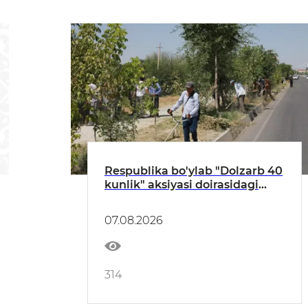
Respublika bo'ylab "Dolzarb 40
kunlik" aksiyasi doirasidagi
tadbirlar davom etmoqda
07.08.2026
314