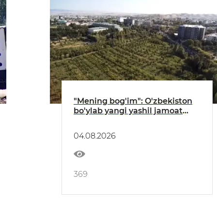
"Mening bog'im": O'zbekiston
bo'ylab yangi yashil jamoat
maskanlari barpo etilmoqda
04.08.2026
369