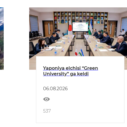
Yaponiya elchisi “Green
University” ga keldi
06.08.2026
537