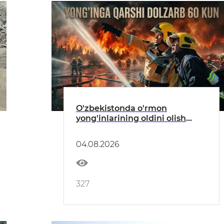
O'zbekistonda o'rmon
yong'inlarining oldini olish
bo'yicha profilaktik tadbirlar
o'tkazilmoqda
04.08.2026
327