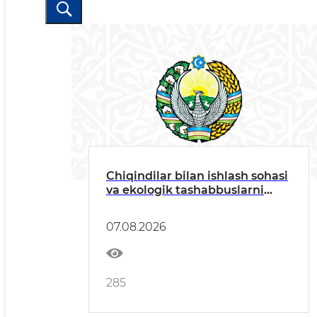
Chiqindilar bilan ishlash sohasi
va ekologik tashabbuslarni
rivojlantirish masalalari
Jamoatchilik kengashi
07.08.2026
yig'ilishida muhokama qilindi
285