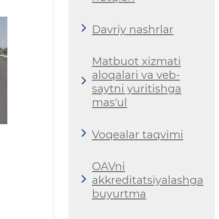
Davriy nashrlar
Matbuot xizmati
aloqalari va veb-
saytni yuritishga
mas'ul
Voqealar taqvimi
OAVni
akkreditatsiyalashga
buyurtma