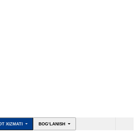
T XIZMATI
BOG‘LANISH