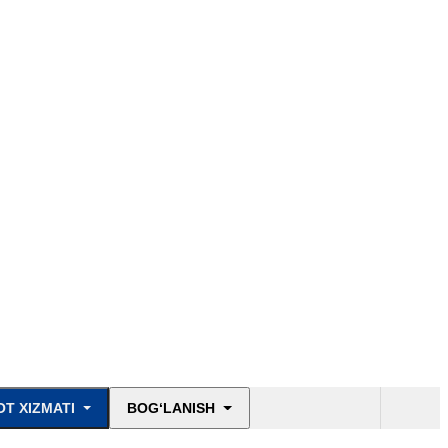
T XIZMATI
BOG‘LANISH