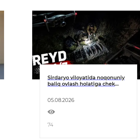
Sirdaryo viloyatida noqonuniy
baliq ovlash holatiga chek
qo'yildi
05.08.2026
74