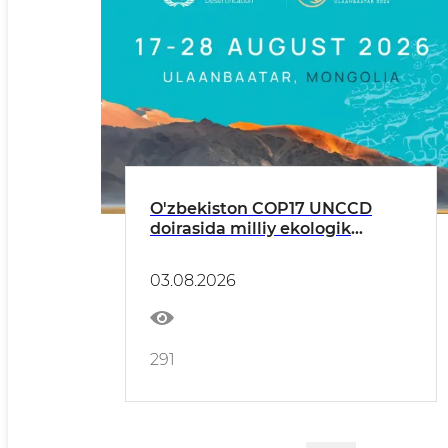
O'zbekiston COP17 UNCCD
doirasida milliy ekologik
tashabbuslarini taqdim etadi
03.08.2026
291