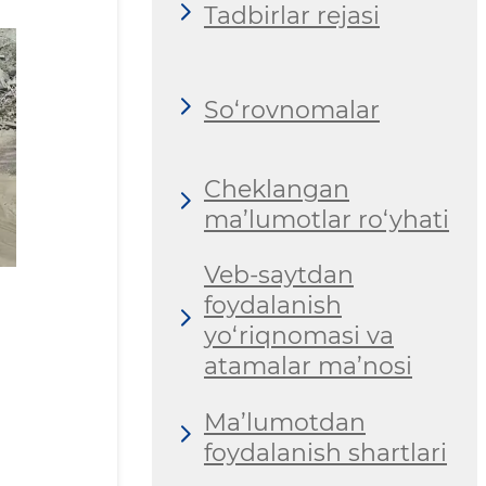
Tadbirlar rejasi
So‘rovnomalar
Cheklangan
ma’lumotlar ro‘yhati
Veb-saytdan
foydalanish
yo‘riqnomasi va
atamalar ma’nosi
Ma’lumotdan
foydalanish shartlari