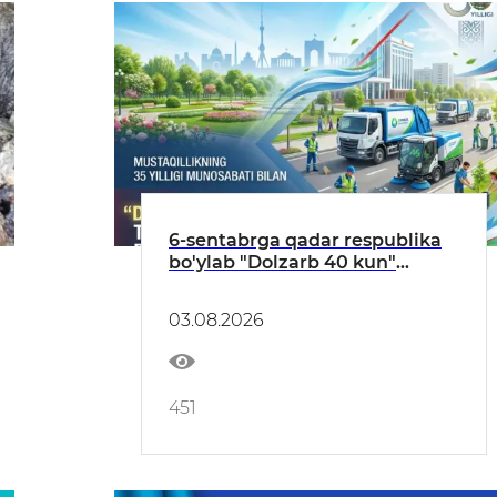
6-sentabrga qadar respublika
bo'ylab "Dolzarb 40 kun"
tadbirlari o‘tkazilmoqda
03.08.2026
451