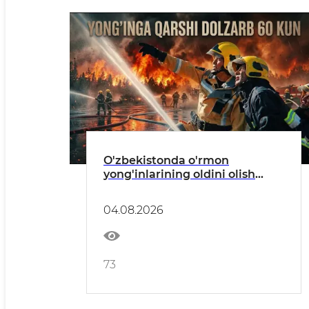
O'zbekistonda o'rmon
yong'inlarining oldini olish
bo'yicha profilaktik tadbirlar
o'tkazilmoqda
04.08.2026
73