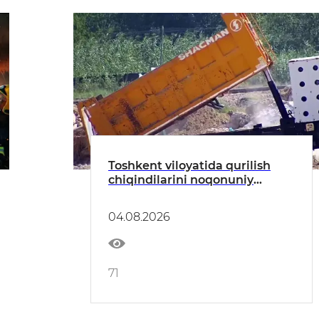
Toshkent viloyatida qurilish
chiqindilarini noqonuniy
tashlash holatlari aniqlandi
04.08.2026
71