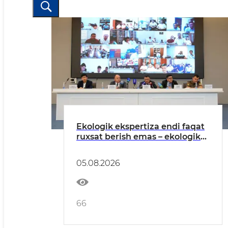
Ekologik ekspertiza endi faqat
ruxsat berish emas – ekologik
xavflarni oldindan boshqarish
tizimiga aylanmoqda
05.08.2026
66