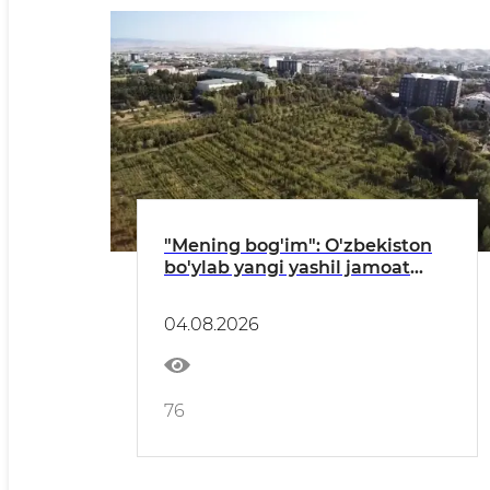
"Mening bog'im": O'zbekiston
bo'ylab yangi yashil jamoat
maskanlari barpo etilmoqda
04.08.2026
76