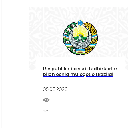
Respublika bo'ylab tadbirkorlar
bilan ochiq muloqot o'tkazildi
05.08.2026
20