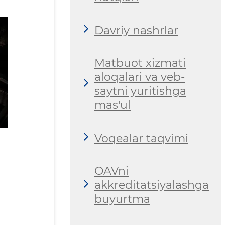
Davriy nashrlar
Matbuot xizmati
aloqalari va veb-
saytni yuritishga
mas'ul
Voqealar taqvimi
OAVni
akkreditatsiyalashga
buyurtma