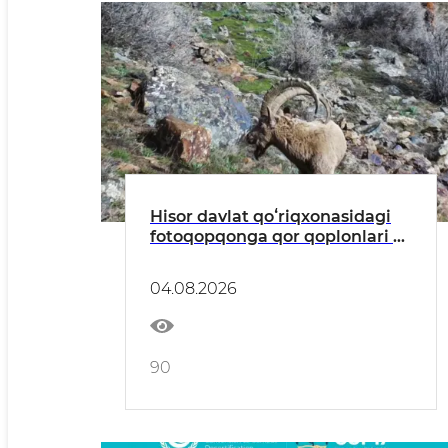
Hisor davlat qoʻriqxonasidagi
fotoqopqonga qor qoplonlari va
Sibir togʻ echkisi muhrlandi
04.08.2026
90