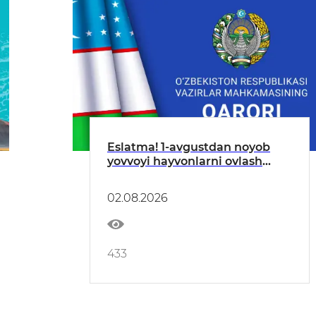
Eslatma! 1-avgustdan noyob
yovvoyi hayvonlarni ovlash
taqiqlanadi
02.08.2026
433