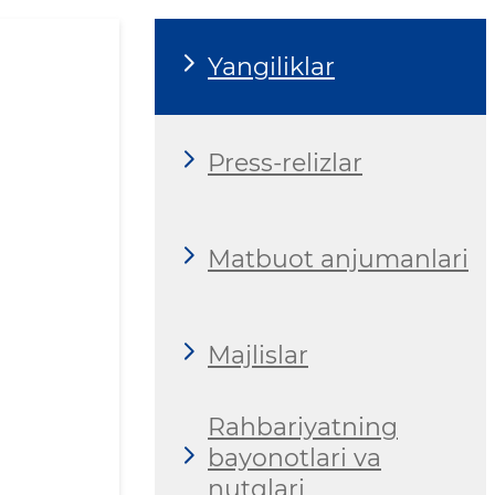
Yangiliklar
Press-relizlar
Matbuot anjumanlari
Majlislar
Rahbariyatning
bayonotlari va
nutqlari