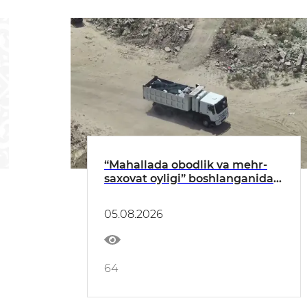
“Mahallada obodlik va mehr-
saxovat oyligi” boshlanganidan
buyon qariyb 350 ekologik
huquqbuzarlik aniqlandi
05.08.2026
64