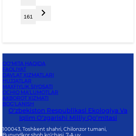
161
QO‘MITA HAQIDA
FAOLIYAT
DAVLAT XIZMATLARI
HUJJATLAR
MAXFIYLIK SIYOSATI
OCHIQ MA’LUMOTLAR
AXBOROT XIZMATI
BOG‘LANISH
O‘zbekiston Respublikasi Ekologiya Va
Iqlim O‘zgarishi Milliy Qo‘mitasi
100043, Toshkent shahri, Chilonzor tumani,
Bunyodkor shoh ko‘chasi, 7-A uy