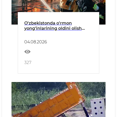
O'zbekistonda o'rmon
yong'inlarining oldini olish
bo'yicha profilaktik tadbirlar
o'tkazilmoqda
04.08.2026
327