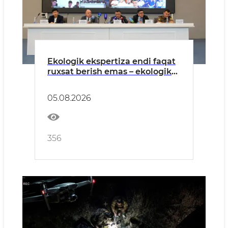
Ekologik ekspertiza endi faqat
ruxsat berish emas – ekologik
xavflarni oldindan boshqarish
tizimiga aylanmoqda
05.08.2026
356