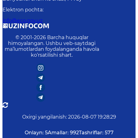
Elektron pochta
:
info@eco.gov.uz
© 2001-
2026
Barcha huquqlar
himoyalangan. Ushbu veb-saytdagi
ma’lumotlardan foydalanganda havola
ko‘rsatilishi shart.
Oxirgi yangilanish
:
2026-08-07 19:28:29
Onlayn:
5
Amallar:
992
Tashriflar:
577