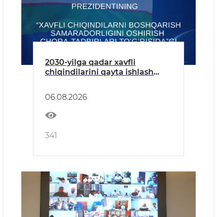
2030-yilga qadar xavfli
chiqindilarini qayta ishlash
darajasi 20 foizga yetkaziladi —
xavfli chiqindilarni boshqarish
06.08.2026
boʻyicha Prezident qarori
341