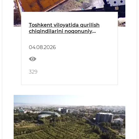
Toshkent viloyatida qurilish
chiqindilarini noqonuniy
tashlash holatlari aniqlandi
04.08.2026
329