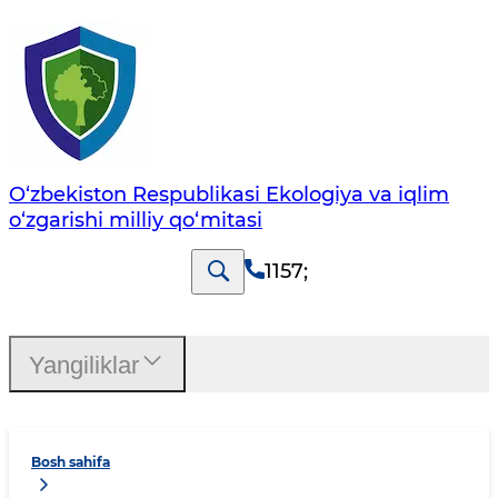
O‘zbekiston Respublikasi Ekologiya va iqlim
o‘zgarishi milliy qo‘mitasi
1157
;
Yangiliklar
Bosh sahifa