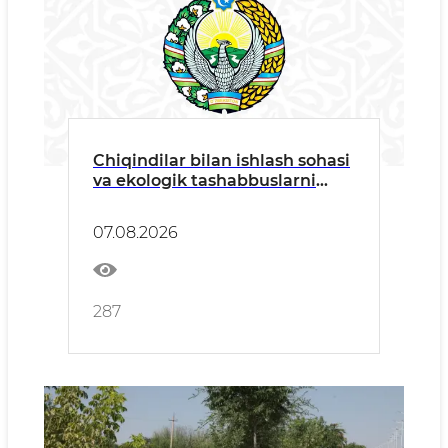
Chiqindilar bilan ishlash sohasi
va ekologik tashabbuslarni
rivojlantirish masalalari
Jamoatchilik kengashi
07.08.2026
yig'ilishida muhokama qilindi
287