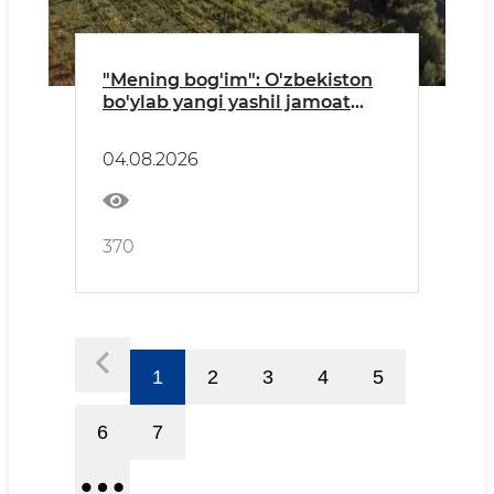
"Mening bog'im": O'zbekiston
bo'ylab yangi yashil jamoat
maskanlari barpo etilmoqda
04.08.2026
370
1
2
3
4
5
6
7