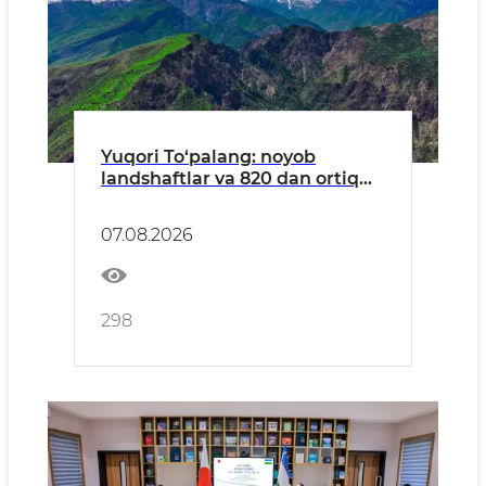
Yuqori To‘palang: noyob
landshaftlar va 820 dan ortiq
o‘simlik turlariga ega hudud
07.08.2026
298