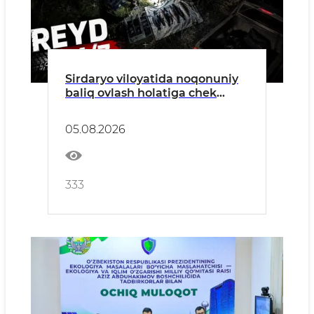
Sirdaryo viloyatida noqonuniy
baliq ovlash holatiga chek
qo'yildi
05.08.2026
333