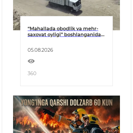
“Mahallada obodlik va mehr-
saxovat oyligi” boshlanganidan
buyon qariyb 350 ekologik
huquqbuzarlik aniqlandi
05.08.2026
360