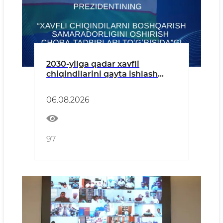
2030-yilga qadar xavfli
chiqindilarini qayta ishlash
darajasi 20 foizga yetkaziladi —
xavfli chiqindilarni boshqarish
06.08.2026
boʻyicha Prezident qarori
97