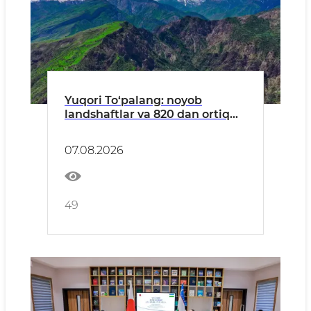
Yuqori To‘palang: noyob
landshaftlar va 820 dan ortiq
o‘simlik turlariga ega hudud
07.08.2026
49