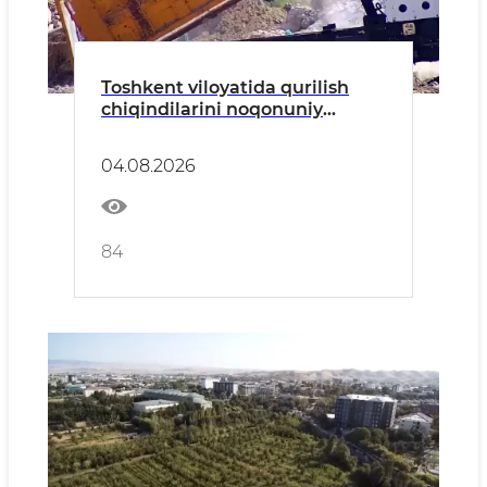
Toshkent viloyatida qurilish
chiqindilarini noqonuniy
tashlash holatlari aniqlandi
04.08.2026
84