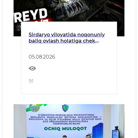
Sirdaryo viloyatida noqonuniy
baliq ovlash holatiga chek
qo'yildi
05.08.2026
91