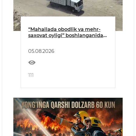
“Mahallada obodlik va mehr-
saxovat oyligi” boshlanganidan
buyon qariyb 350 ekologik
huquqbuzarlik aniqlandi
05.08.2026
111