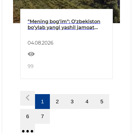
"Mening bog'im": O'zbekiston
bo'ylab yangi yashil jamoat
maskanlari barpo etilmoqda
04.08.2026
99
1
2
3
4
5
6
7