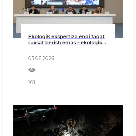
Ekologik ekspertiza endi faqat
ruxsat berish emas – ekologik
xavflarni oldindan boshqarish
tizimiga aylanmoqda
05.08.2026
101