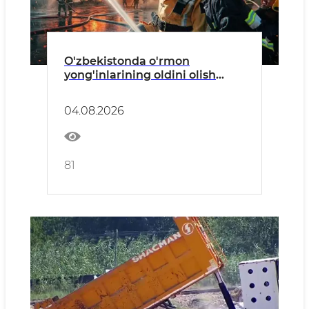
O'zbekistonda o'rmon
yong'inlarining oldini olish
bo'yicha profilaktik tadbirlar
o'tkazilmoqda
04.08.2026
81