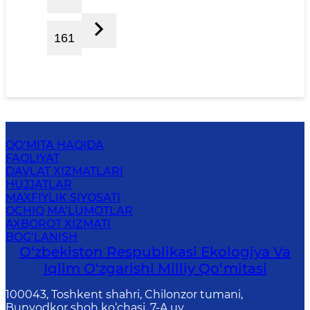
161
QO‘MITA HAQIDA
FAOLIYAT
DAVLAT XIZMATLARI
HUJJATLAR
MAXFIYLIK SIYOSATI
OCHIQ MA’LUMOTLAR
AXBOROT XIZMATI
BOG‘LANISH
O‘zbekiston Respublikasi Ekologiya Va
Iqlim O‘zgarishi Milliy Qo‘mitasi
100043, Toshkent shahri, Chilonzor tumani,
Bunyodkor shoh ko‘chasi, 7-A uy