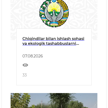
Chiqindilar bilan ishlash sohasi
va ekologik tashabbuslarni
rivojlantirish masalalari
Jamoatchilik kengashi
07.08.2026
yig'ilishida muhokama qilindi
33