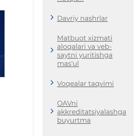
Davriy nashrlar
Matbuot xizmati
aloqalari va veb-
saytni yuritishga
mas'ul
Voqealar taqvimi
OAVni
akkreditatsiyalashga
buyurtma