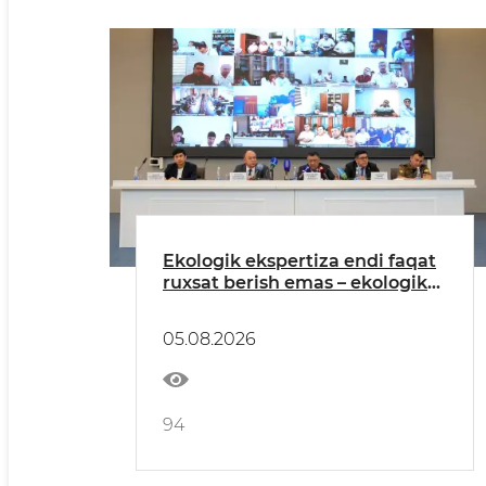
Ekologik ekspertiza endi faqat
ruxsat berish emas – ekologik
xavflarni oldindan boshqarish
tizimiga aylanmoqda
05.08.2026
94