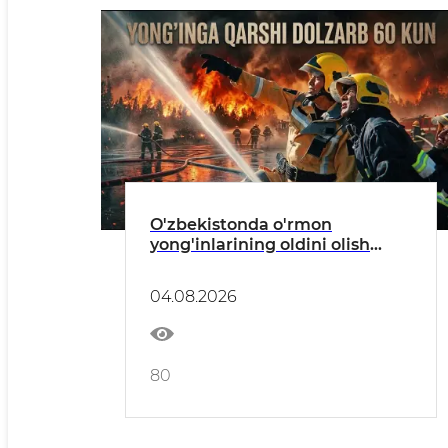
O'zbekistonda o'rmon
yong'inlarining oldini olish
bo'yicha profilaktik tadbirlar
o'tkazilmoqda
04.08.2026
80