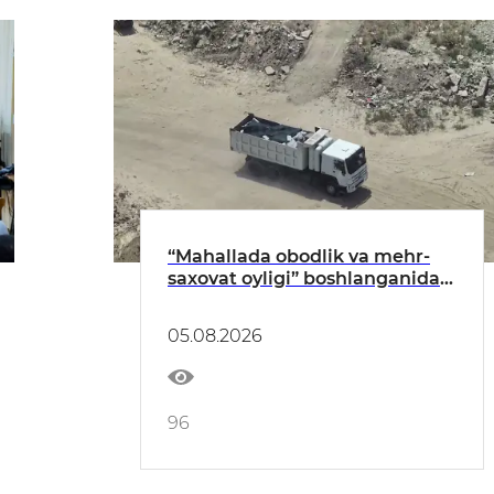
“Mahallada obodlik va mehr-
saxovat oyligi” boshlanganidan
buyon qariyb 350 ekologik
huquqbuzarlik aniqlandi
05.08.2026
96