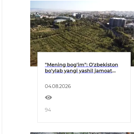
"Mening bog'im": O'zbekiston
bo'ylab yangi yashil jamoat
maskanlari barpo etilmoqda
04.08.2026
94