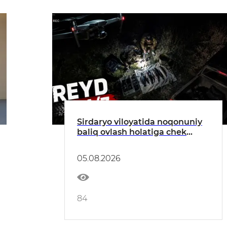
Sirdaryo viloyatida noqonuniy
baliq ovlash holatiga chek
qo'yildi
05.08.2026
84