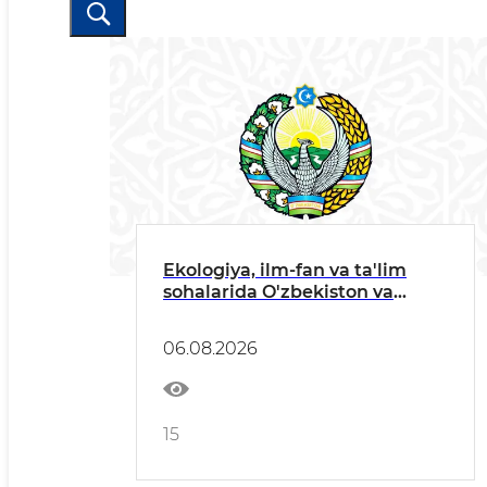
Ekologiya, ilm-fan va ta'lim
sohalarida O'zbekiston va
Yaponiya hamkorligi
kengaytirilmoqda
06.08.2026
15