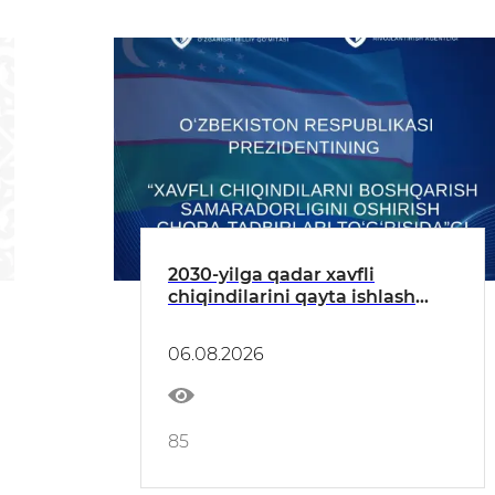
2030-yilga qadar xavfli
chiqindilarini qayta ishlash
darajasi 20 foizga yetkaziladi —
xavfli chiqindilarni boshqarish
06.08.2026
boʻyicha Prezident qarori
85