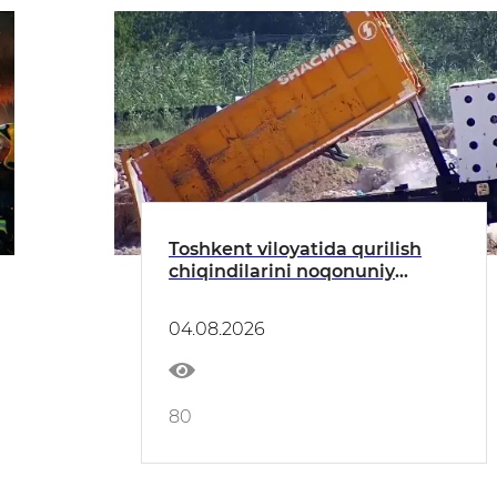
Toshkent viloyatida qurilish
chiqindilarini noqonuniy
tashlash holatlari aniqlandi
04.08.2026
80