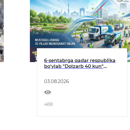
6-sentabrga qadar respublika
bo'ylab "Dolzarb 40 kun"
tadbirlari o‘tkazilmoqda
03.08.2026
488