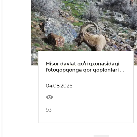
Hisor davlat qoʻriqxonasidagi
fotoqopqonga qor qoplonlari va
Sibir togʻ echkisi muhrlandi
04.08.2026
93