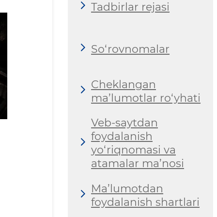
Tadbirlar rejasi
So‘rovnomalar
Cheklangan
ma’lumotlar ro‘yhati
Veb-saytdan
foydalanish
yo‘riqnomasi va
atamalar ma’nosi
Ma’lumotdan
foydalanish shartlari