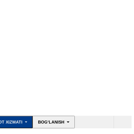
T XIZMATI
BOG‘LANISH