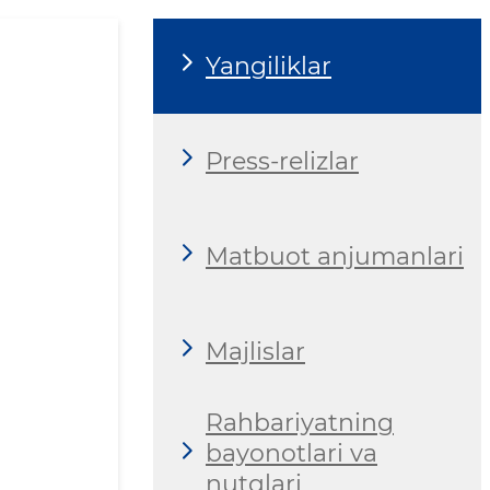
Yangiliklar
Press-relizlar
Matbuot anjumanlari
Majlislar
Rahbariyatning
bayonotlari va
nutqlari