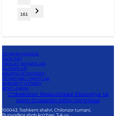
161
QO‘MITA HAQIDA
FAOLIYAT
DAVLAT XIZMATLARI
HUJJATLAR
MAXFIYLIK SIYOSATI
OCHIQ MA’LUMOTLAR
AXBOROT XIZMATI
BOG‘LANISH
O‘zbekiston Respublikasi Ekologiya Va
Iqlim O‘zgarishi Milliy Qo‘mitasi
100043, Toshkent shahri, Chilonzor tumani,
Bunyodkor shoh ko‘chasi, 7-A uy