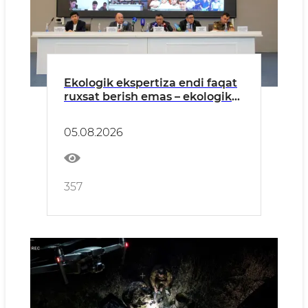
Ekologik ekspertiza endi faqat
ruxsat berish emas – ekologik
xavflarni oldindan boshqarish
tizimiga aylanmoqda
05.08.2026
357