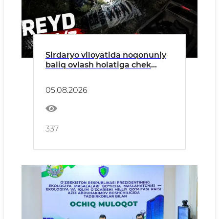
Sirdaryo viloyatida noqonuniy
baliq ovlash holatiga chek
qo'yildi
05.08.2026
337