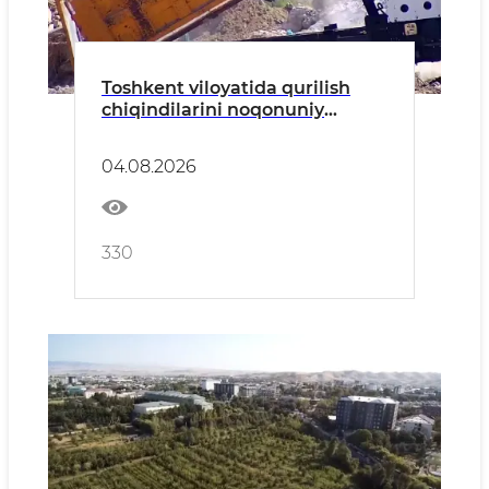
Toshkent viloyatida qurilish
chiqindilarini noqonuniy
tashlash holatlari aniqlandi
04.08.2026
330