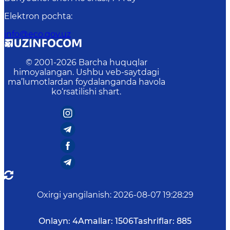
Elektron pochta
:
info@eco.gov.uz
© 2001-
2026
Barcha huquqlar
himoyalangan. Ushbu veb-saytdagi
ma’lumotlardan foydalanganda havola
ko‘rsatilishi shart.
Oxirgi yangilanish
:
2026-08-07 19:28:29
Onlayn:
4
Amallar:
1506
Tashriflar:
885