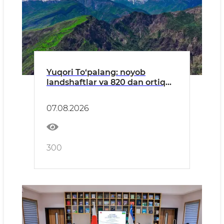
Yuqori To‘palang: noyob
landshaftlar va 820 dan ortiq
o‘simlik turlariga ega hudud
07.08.2026
300