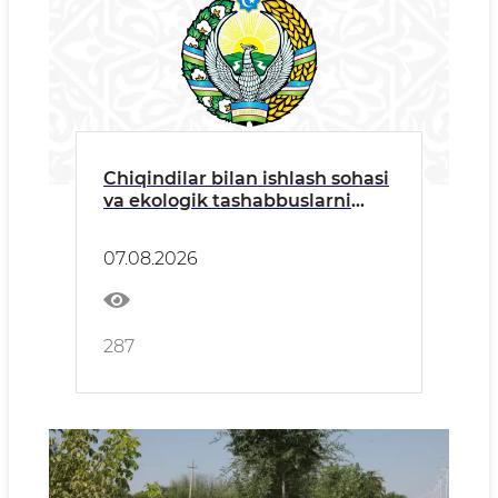
Chiqindilar bilan ishlash sohasi
va ekologik tashabbuslarni
rivojlantirish masalalari
Jamoatchilik kengashi
07.08.2026
yig'ilishida muhokama qilindi
287