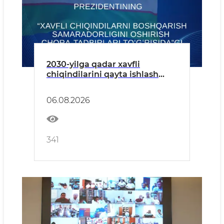
2030-yilga qadar xavfli
chiqindilarini qayta ishlash
darajasi 20 foizga yetkaziladi —
xavfli chiqindilarni boshqarish
06.08.2026
boʻyicha Prezident qarori
341