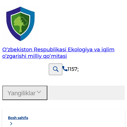
O‘zbekiston Respublikasi Ekologiya va iqlim
o‘zgarishi milliy qo‘mitasi
1157
;
Yangiliklar
Bosh sahifa