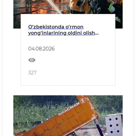
O'zbekistonda o'rmon
yong'inlarining oldini olish
bo'yicha profilaktik tadbirlar
o'tkazilmoqda
04.08.2026
327