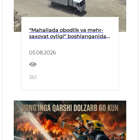
“Mahallada obodlik va mehr-
saxovat oyligi” boshlanganidan
buyon qariyb 350 ekologik
huquqbuzarlik aniqlandi
05.08.2026
361