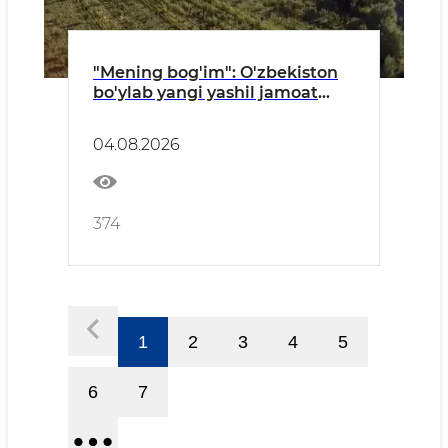
"Mening bog'im": O'zbekiston
bo'ylab yangi yashil jamoat
maskanlari barpo etilmoqda
04.08.2026
374
1
2
3
4
5
6
7