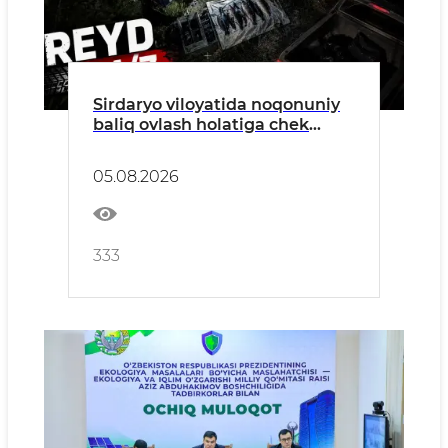
Sirdaryo viloyatida noqonuniy
baliq ovlash holatiga chek
qo'yildi
05.08.2026
333