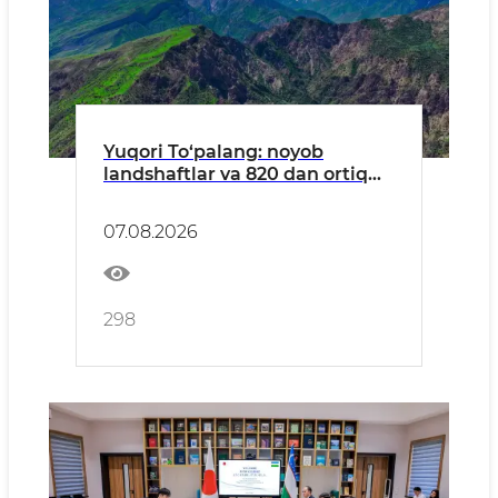
Yuqori To‘palang: noyob
landshaftlar va 820 dan ortiq
o‘simlik turlariga ega hudud
07.08.2026
298