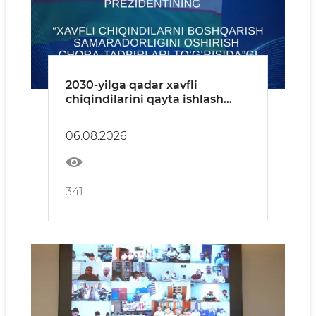
2030-yilga qadar xavfli
chiqindilarini qayta ishlash
darajasi 20 foizga yetkaziladi —
xavfli chiqindilarni boshqarish
06.08.2026
boʻyicha Prezident qarori
341