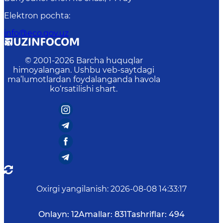
Elektron pochta
:
info@eco.gov.uz
© 2001-
2026
Barcha huquqlar
himoyalangan. Ushbu veb-saytdagi
ma’lumotlardan foydalanganda havola
ko‘rsatilishi shart.
Oxirgi yangilanish
:
2026-08-08 14:33:17
Onlayn:
12
Amallar:
831
Tashriflar:
494