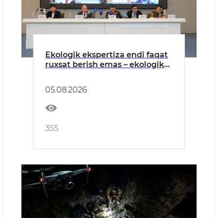
Ekologik ekspertiza endi faqat
ruxsat berish emas – ekologik
xavflarni oldindan boshqarish
tizimiga aylanmoqda
05.08.2026
355