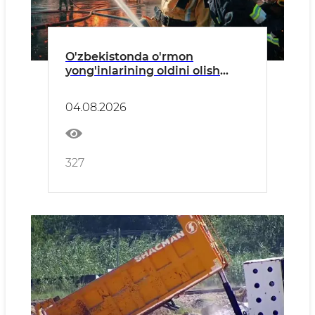
O'zbekistonda o'rmon
yong'inlarining oldini olish
bo'yicha profilaktik tadbirlar
o'tkazilmoqda
04.08.2026
327