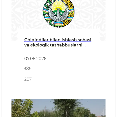
Chiqindilar bilan ishlash sohasi
va ekologik tashabbuslarni
rivojlantirish masalalari
Jamoatchilik kengashi
07.08.2026
yig'ilishida muhokama qilindi
287