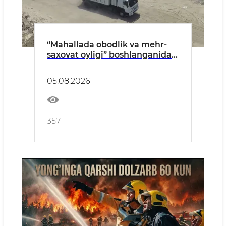
“Mahallada obodlik va mehr-
saxovat oyligi” boshlanganidan
buyon qariyb 350 ekologik
huquqbuzarlik aniqlandi
05.08.2026
357