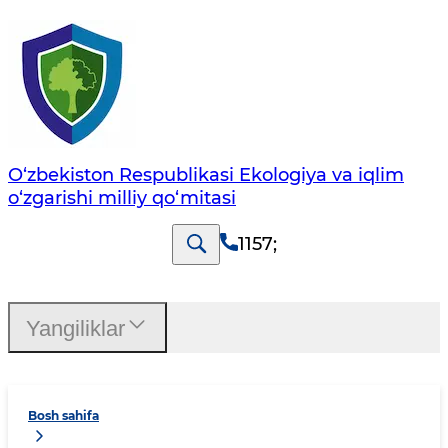
O‘zbekiston Respublikasi Ekologiya va iqlim
o‘zgarishi milliy qo‘mitasi
1157
;
Yangiliklar
Bosh sahifa