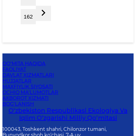
162
QO‘MITA HAQIDA
FAOLIYAT
DAVLAT XIZMATLARI
HUJJATLAR
MAXFIYLIK SIYOSATI
OCHIQ MA’LUMOTLAR
AXBOROT XIZMATI
BOG‘LANISH
O‘zbekiston Respublikasi Ekologiya Va
Iqlim O‘zgarishi Milliy Qo‘mitasi
100043, Toshkent shahri, Chilonzor tumani,
Bunyodkor shoh ko‘chasi, 7-A uy