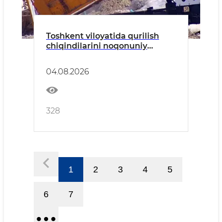
Toshkent viloyatida qurilish
chiqindilarini noqonuniy
tashlash holatlari aniqlandi
04.08.2026
328
1
2
3
4
5
6
7