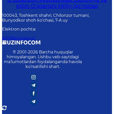
Iqlim O‘zgarishi Milliy Qo‘mitasi
100043, Toshkent shahri, Chilonzor tumani,
Bunyodkor shoh ko‘chasi, 7-A uy
Elektron pochta
:
info@eco.gov.uz
© 2001-
2026
Barcha huquqlar
himoyalangan. Ushbu veb-saytdagi
ma’lumotlardan foydalanganda havola
ko‘rsatilishi shart.