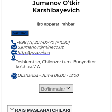
Jumanov O‘tkir
Karshibayevich
Ijro apparati rahbari
Vazifalari
+998 (71) 207-07-70 (#1030)
u.jumanov@mineco.uz
http://gov.uz/eco
Toshkent sh, Chilonzor tum., Bunyodkor
ko‘chasi, 7-A
Dushanba - Juma 09:00 - 12:00
Bo‘linmalar
RAIS MASLAHATCHILARI