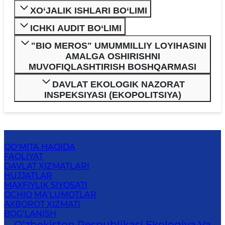
XO‘JALIK ISHLARI BO‘LIMI
ICHKI AUDIT BO‘LIMI
"BIO MEROS" UMUMMILLIY LOYIHASINI
AMALGA OSHIRISHNI
MUVOFIQLASHTIRISH BOSHQARMASI
DAVLAT EKOLOGIK NAZORAT
INSPEKSIYASI (EKOPOLITSIYA)
QO‘MITA HAQIDA
FAOLIYAT
DAVLAT XIZMATLARI
HUJJATLAR
MAXFIYLIK SIYOSATI
OCHIQ MA’LUMOTLAR
AXBOROT XIZMATI
BOG‘LANISH
O‘zbekiston Respublikasi Ekologiya Va