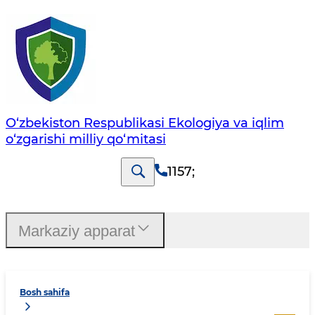
O‘zbekiston Respublikasi Ekologiya va iqlim
o‘zgarishi milliy qo‘mitasi
1157
;
Markaziy apparat
Bosh sahifa