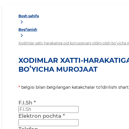
Bosh sahifa
Bog‘lanish
Xodimlar xatti-harakatiga oid korrupsiyani oldini olish boʻyicha
XODIMLAR XATTI-HARAKATIGA
BOʻYICHA MUROJAAT
*
belgisi bilan belgilangan katakchalar to‘ldirilishi shart
F.I.Sh
*
Elektron pochta
*