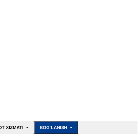
T XIZMATI
BOG‘LANISH