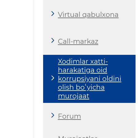
Virtual qabulxona
Call-markaz
Xodimlar xatti-
harakatiga oid
korrupsiyani oldini
olish boʻyicha
murojaat
Forum