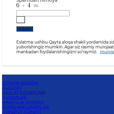
Spamdan himoya
*
Yuborish
Eslatma: ushbu Qayta aloqa shakli yordamida siz 
yuborishingiz mumkin. Agar siz rasmiy murojaat,
manbadan foydalanishingizni so‘raymiz.
muroja
QO‘MITA HAQIDA
FAOLIYAT
DAVLAT XIZMATLARI
HUJJATLAR
MAXFIYLIK SIYOSATI
OCHIQ MA’LUMOTLAR
AXBOROT XIZMATI