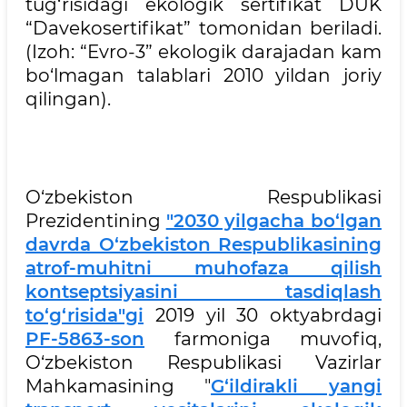
tug‘risidagi ekologik sertifikat DUK
“Davekosertifikat” tomonidan beriladi.
(Izoh: “Evro-3” ekologik darajadan kam
bo‘lmagan talablari 2010 yildan joriy
qilingan).
O‘zbekiston Respublikasi
Prezidentining
"2030 yilgacha bo‘lgan
davrda O‘zbekiston Respublikasining
atrof-muhitni muhofaza qilish
kontseptsiyasini tasdiqlash
to‘g‘risida"gi
2019 yil 30 oktyabrdagi
PF-5863-son
farmoniga muvofiq,
O‘zbekiston Respublikasi Vazirlar
Mahkamasining "
G‘ildirakli yangi