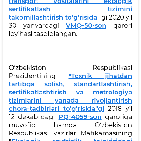
transport vositalarini ekologik
sertifikatlash tizimini
takomillashtirish to‘g‘risida
" gi 2020 yil
30 yanvardagi
VMQ-50-son
qarori
loyihasi tasdiqlangan.
O‘zbekiston Respublikasi
Prezidentining
"Texnik jihatdan
tartibga solish, standartlashtirish,
sertifikatlashtirish va metrologiya
tizimlarini yanada rivojlantirish
chora-tadbirlari to‘g‘risida"gi
2018 yil
12 dekabrdagi
PQ-4059-son
qaroriga
muvofiq hamda O‘zbekiston
Respublikasi Vazirlar Mahkamasining