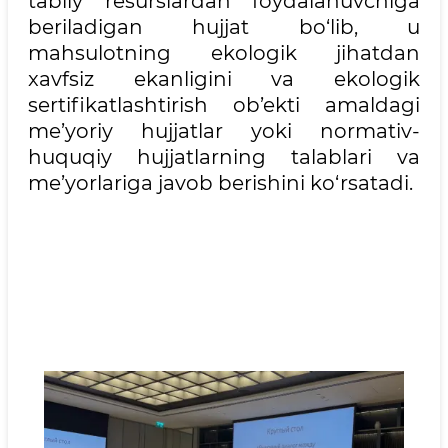
tabiiy resurslardan foydalanuvchiga
beriladigan hujjat bo‘lib, u
mahsulotning ekologik jihatdan
xavfsiz ekanligini va ekologik
sertifikatlashtirish ob’ekti amaldagi
me’yoriy hujjatlar yoki normativ-
huquqiy hujjatlarning talablari va
me’yorlariga javob berishini ko‘rsatadi.