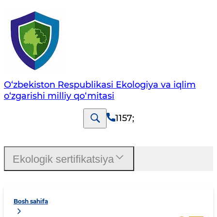
O‘zbekiston Respublikasi Ekologiya va iqlim
o‘zgarishi milliy qo‘mitasi
1157
;
Ekologik sertifikatsiya
Bosh sahifa