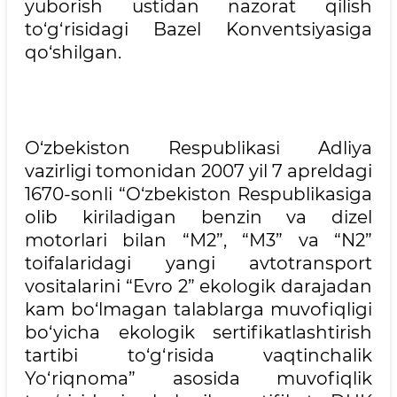
yuborish ustidan nazorat qilish
to‘g‘risidagi Bazel Konventsiyasiga
qo‘shilgan.
O‘zbekiston Respublikasi Adliya
vazirligi tomonidan 2007 yil 7 apreldagi
1670-sonli “O‘zbekiston Respublikasiga
olib kiriladigan benzin va dizel
motorlari bilan “M2”, “M3” va “N2”
toifalaridagi yangi avtotransport
vositalarini “Evro 2” ekologik darajadan
kam bo‘lmagan talablarga muvofiqligi
bo‘yicha ekologik sertifikatlashtirish
tartibi to‘g‘risida vaqtinchalik
Yo‘riqnoma” asosida muvofiqlik