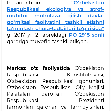
Prezidentining
“O‘zbekiston
Respublikasi ekologiya va atrof-
muhitni muhofaza qilish davlat
qo‘mitasi faoliyatini tashkil etishni
ta’minlash chora-tadbirlari to‘g‘risida”
gi 2017 yil 21 apreldagi
PQ-2915-sonli
qaroriga muvofiq tashkil etilgan.
Markaz o‘z faoliyatida
O‘zbekiston
Respublikasi Konstitutsiyasi,
O‘zbekiston Respublikasi qonunlari,
O‘zbekiston Respublikasi Oliy Majlisi
Palatalari qarorlari, O‘zbekiston
Respublikasi Prezidenti
farmonlari qarorlari va farmoyishlari,