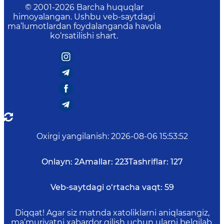
© 2001-
2026
Barcha huquqlar
himoyalangan. Ushbu veb-saytdagi
ma’lumotlardan foydalanganda havola
ko‘rsatilishi shart.
Oxirgi yangilanish
:
2026-08-06 15:53:52
Onlayn:
2
Amallar:
223
Tashriflar:
127
Veb-saytdagi o‘rtacha vaqt:
59
Diqqat! Agar siz matnda xatoliklarni aniqlasangiz,
ma’muriyatni xabardor qilish uchun ularni belgilab,