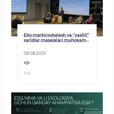
Eko-markirovkalash va “yashil”
xaridlar masalalari muhokama
qilindi
08.08.2025
1141