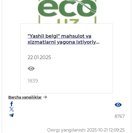
"Yashil belgi" mahsulot va
xizmatlarni yagona ixtiyoriy
ekologik markirovkalash tizimi
joriy qilinadi
22.01.2025
1839
Barcha yangiliklar
8767
Oxirgi yangilanish: 2025-10-21 12:09:25