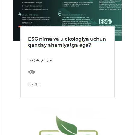
ESG nima va u ekologiya uchun
qanday ahamiyatga ega?
19.05.2025
2770