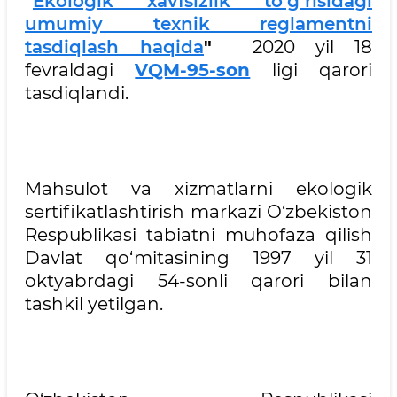
"
Ekologik xavfsizlik to‘g‘risidagi
umumiy texnik reglamentni
tasdiqlash haqida
"
2020 yil 18
fevraldagi
VQM-95-son
ligi qarori
tasdiqlandi.
Mahsulot va xizmatlarni ekologik
sertifikatlashtirish markazi O‘zbekiston
Respublikasi tabiatni muhofaza qilish
Davlat qo‘mitasining 1997 yil 31
oktyabrdagi 54-sonli qarori bilan
tashkil yetilgan.