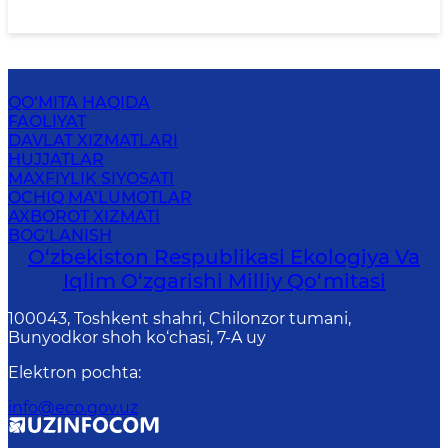
QO‘MITA HAQIDA
FAOLIYAT
DAVLAT XIZMATLARI
HUJJATLAR
MAXFIYLIK SIYOSATI
OCHIQ MA’LUMOTLAR
AXBOROT XIZMATI
BOG‘LANISH
O‘zbekiston Respublikasi Ekologiya Va
Iqlim O‘zgarishi Milliy Qo‘mitasi
100043, Toshkent shahri, Chilonzor tumani,
Bunyodkor shoh ko‘chasi, 7-A uy
Elektron pochta
:
info@eco.gov.uz