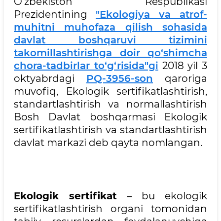
O‘zbekiston Respublikasi
Prezidentining
"Ekologiya va atrof-
muhitni muhofaza qilish sohasida
davlat boshqaruvi tizimini
takomillashtirishga doir qo‘shimcha
chora-tadbirlar to‘g‘risida"gi
2018 yil 3
oktyabrdagi
PQ-3956-son
qaroriga
muvofiq, Ekologik sertifikatlashtirish,
standartlashtirish va normallashtirish
Bosh Davlat boshqarmasi Ekologik
sertifikatlashtirish va standartlashtirish
davlat markazi deb qayta nomlangan.
Ekologik sertifikat
– bu ekologik
sertifikatlashtirish organi tomonidan