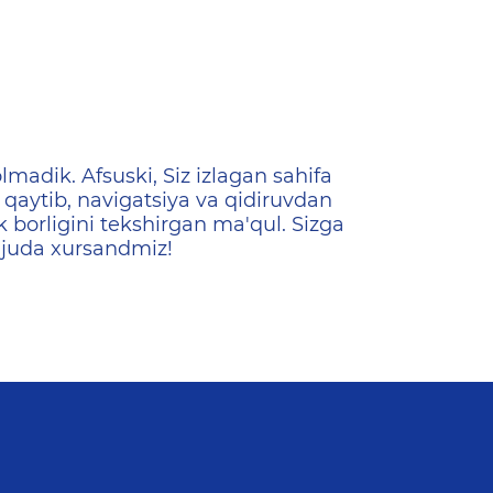
ена
lmadik. Afsuski, Siz izlagan sahifa
qaytib, navigatsiya va qidiruvdan
k borligini tekshirgan ma'qul. Sizga
 juda xursandmiz!