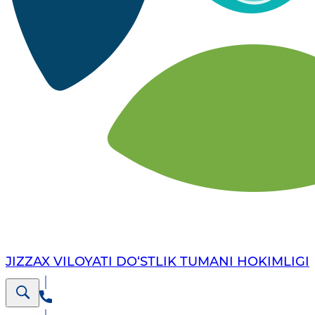
JIZZAX VILOYATI DO‘STLIK TUMANI HOKIMLIGI