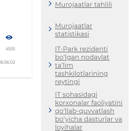
Murojaatlar tahlili
Murojaatlar
statistikasi
IT-Park rezidenti
4555
bo‘lgan nodavlat
16:56:02
ta’lim
tashkilotlarining
reytingi
IT sohasidagi
korxonalar faoliyatini
qo‘llab-quvvatlash
bo‘yicha dasturlar va
loyihalar