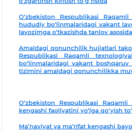
o‘zgartirish kiritish to‘g‘risida
O‘zbekiston Respublikasi Raqamli 
hududiy bo‘linmalaridagi vakant lav
lavozimga o‘tkazishda tanlov asosid
Amaldagi qonunchilik hujjatlari tako
Respublikasi Raqamli texnologiya
bo‘linmalaridagi vakant boshqaruv 
tizimini amaldagi qonunchilikka muvof
O‘zbekiston Respublikasi Raqamli t
kengashi faoliyatini yo‘lga qo‘yish to‘
Ma’naviyat va ma’rifat kengashi bayo