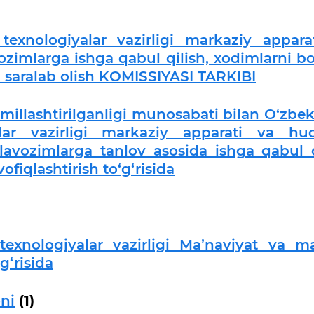
texnologiyalar vazirligi markaziy appara
ozimlarga ishga qabul qilish, xodimlarni b
a saralab olish KOMISSIYASI TARKIBI
millashtirilganligi munosabati bilan O‘zbek
lar vazirligi markaziy apparati va hu
lavozimlarga tanlov asosida ishga qabul q
iqlashtirish to‘g‘risida
exnologiyalar vazirligi Ma’naviyat va ma’
g‘risida
ni
(1)