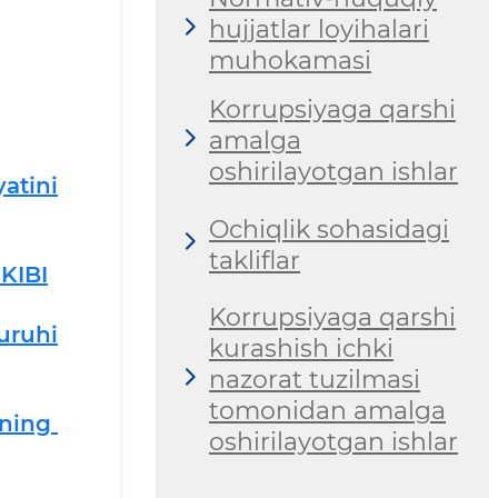
hujjatlar loyihalari
muhokamasi
Korrupsiyaga qarshi
amalga
oshirilayotgan ishlar
atini
Ochiqlik sohasidagi
takliflar
RKIBI
Korrupsiyaga qarshi
ruhi
kurashish ichki
nazorat tuzilmasi
tomonidan amalga
ining
oshirilayotgan ishlar