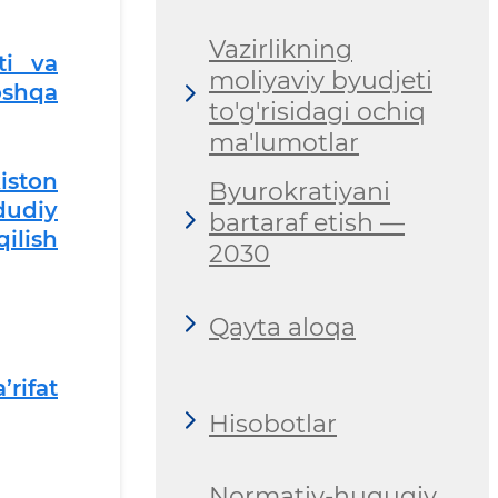
Vazirlikning
ti va
moliyaviy byudjeti
oshqa
to'g'risidagi ochiq
ma'lumotlar
iston
Byurokratiyani
dudiy
bartaraf etish —
ilish
2030
Qayta aloqa
rifat
Hisobotlar
Normativ-huquqiy