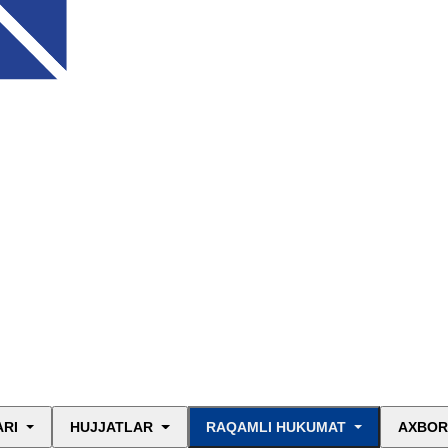
ARI
HUJJATLAR
RAQAMLI HUKUMAT
AXBOR