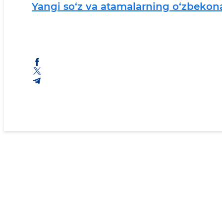
Yangi so‘z va atamalarning o‘zbekon