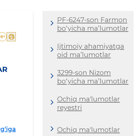
PF-6247-son Farmon
bo‘yicha ma’lumotlar
16
+
Ijtimoiy ahamiyatga
oid ma’lumotlar
AR
3299-son Nizom
bo‘yicha ma’lumotlar
Ochiq ma'lumotlar
reyestri
g‘iga
Ochiq ma'lumotlar