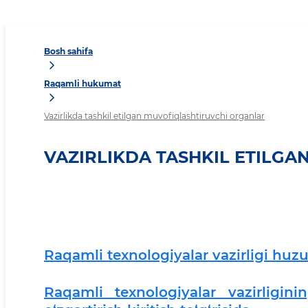
Bosh sahifa
Raqamli hukumat
Vazirlikda tashkil etilgan muvofiqlashtiruvchi organlar
VAZIRLIKDA TASHKIL ETILG
Raqamli texnologiyalar vazirligi huz
Raqamli texnologiyalar vazirligin