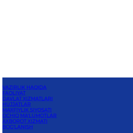
VAZIRLIK HAQIDA
FAOLIYAT
DAVLAT XIZMATLARI
HUJJATLAR
MAXFIYLIK SIYOSATI
OCHIQ MA'LUMOTLAR
AXBOROT XIZMATI
BOG'LANISH