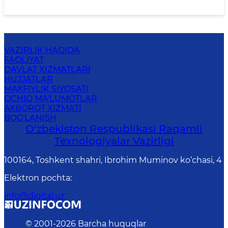
VAZIRLIK HAQIDA
FAOLIYAT
DAVLAT XIZMATLARI
HUJJATLAR
MAXFIYLIK SIYOSATI
OCHIQ MA'LUMOTLAR
AXBOROT XIZMATI
BOG'LANISH
O‘zbekiston Respublikasi Raqamli
Texnologiyalar Vazirligi
100164, Toshkent shahri, Ibrohim Muminov ko‘chasi, 4
Elektron pochta
:
info@digital.uz
© 2001-
2026
Barcha huquqlar