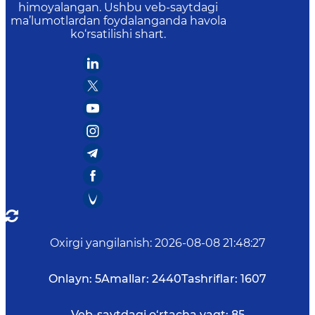
himoyalangan. Ushbu veb-saytdagi
ma’lumotlardan foydalanganda havola
ko‘rsatilishi shart.
Oxirgi yangilanish
:
2026-08-08 21:48:27
Onlayn:
5
Amallar:
2440
Tashriflar:
1607
Veb-saytdagi o‘rtacha vaqt:
85