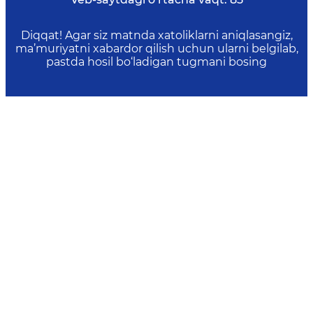
Diqqat! Agar siz matnda xatoliklarni aniqlasangiz,
ma’muriyatni xabardor qilish uchun ularni belgilab,
pastda hosil bo‘ladigan tugmani bosing