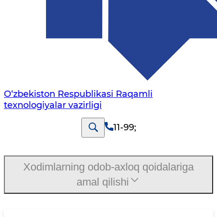
O‘zbekiston Respublikasi Raqamli
texnologiyalar vazirligi
11-99
;
Xodimlarning odob-axloq qoidalariga
amal qilishi