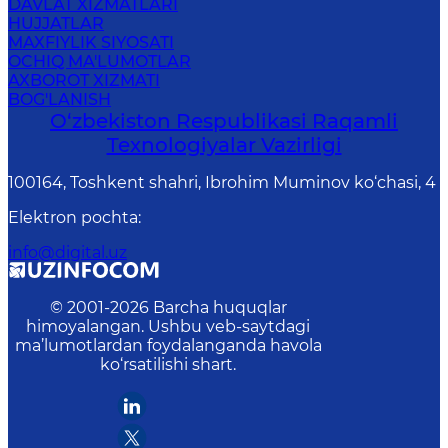
DAVLAT XIZMATLARI
HUJJATLAR
MAXFIYLIK SIYOSATI
OCHIQ MA'LUMOTLAR
AXBOROT XIZMATI
BOG'LANISH
O‘zbekiston Respublikasi Raqamli
Texnologiyalar Vazirligi
100164, Toshkent shahri, Ibrohim Muminov ko‘chasi, 4
Elektron pochta
:
info@digital.uz
© 2001-
2026
Barcha huquqlar
himoyalangan. Ushbu veb-saytdagi
ma’lumotlardan foydalanganda havola
ko‘rsatilishi shart.