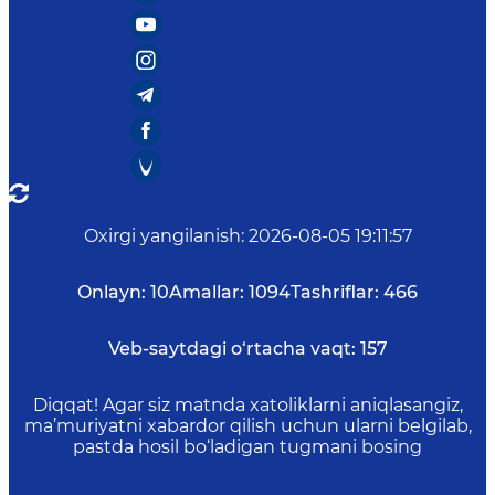
Oxirgi yangilanish
:
2026-08-05 19:11:57
Onlayn:
10
Amallar:
1094
Tashriflar:
466
Veb-saytdagi o‘rtacha vaqt:
157
Diqqat! Agar siz matnda xatoliklarni aniqlasangiz,
ma’muriyatni xabardor qilish uchun ularni belgilab,
pastda hosil bo‘ladigan tugmani bosing