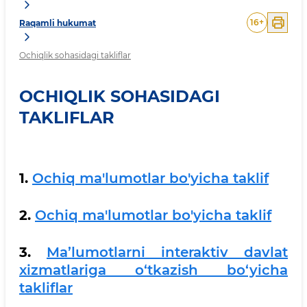
16
+
Raqamli hukumat
Ochiqlik sohasidagi takliflar
OCHIQLIK SOHASIDAGI
TAKLIFLAR
1.
Ochiq ma'lumotlar bo'yicha taklif
2.
Ochiq ma'lumotlar bo'yicha taklif
3.
Ma’lumotlarni interaktiv davlat
xizmatlariga o‘tkazish bo‘yicha
takliflar