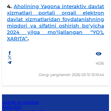
4.
Aholining Yagona interaktiv davlat
xizmatlari portali orqali elektron
davlat xizmatlaridan foydalanishning
miqdori va sifatini oshirish bo‘yicha
2024 yilga mo‘ljallangan “YO‘L
XARITA”
.
4536
Oxirgi yangilanish: 2026-03-10 15:10:44
VAZIRLIK HAQIDA
FAOLIYAT