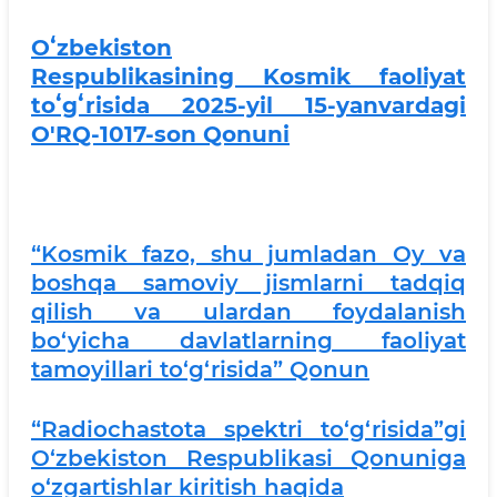
Oʻzbekiston
Respublikasining Kosmik faoliyat
toʻgʻrisida 2025-yil 15-yanvardagi
O'RQ-1017-son Qonuni
“Kosmik fazo, shu jumladan Oy va
boshqa samoviy jismlarni tadqiq
qilish va ulardan foydalanish
bo‘yicha davlatlarning faoliyat
tamoyillari to‘g‘risida” Qonun
“Radiochastota spektri to‘g‘risida”gi
O‘zbekiston Respublikasi Qonuniga
o‘zgartishlar kiritish haqida