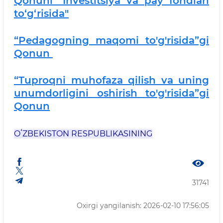
Qonuni "Investitsiya va pay fondlari
to‘g‘risida"
“Pedagogning maqomi to'g'risida”gi
Qonun
“Tuproqni muhofaza qilish va uning
unumdorligini oshirish to'g'risida”gi
Qonun
OʻZBEKISTON RESPUBLIKASINING
31741
Oxirgi yangilanish: 2026-02-10 17:56:05