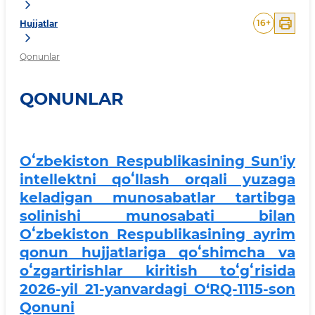
16
+
Hujjatlar
Qonunlar
QONUNLAR
Oʻzbekiston Respublikasining Sunʼiy
intellektni qoʻllash orqali yuzaga
keladigan munosabatlar tartibga
solinishi munosabati bilan
Oʻzbekiston Respublikasining ayrim
qonun hujjatlariga qoʻshimcha va
oʻzgartirishlar kiritish toʻgʻrisida
2026-yil 21-yanvardagi O‘RQ-1115-son
Qonuni