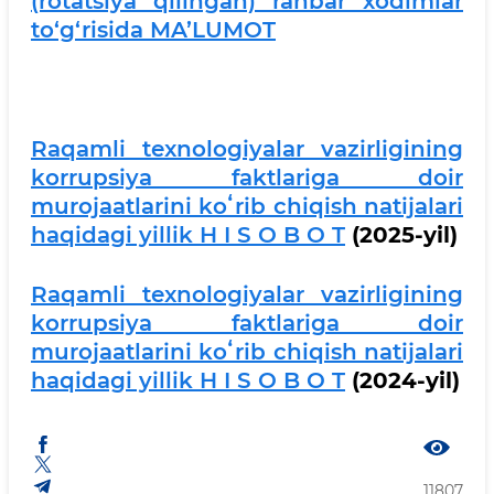
(rotatsiya qilingan) rahbar xodimlar
to‘g‘risida MA’LUMOT
Raqamli texnologiyalar vazirligining
korrupsiya faktlariga doir
murojaatlarini koʻrib chiqish natijalari
haqidagi yillik H I S O B O T
(2025-yil)
Raqamli texnologiyalar vazirligining
korrupsiya faktlariga doir
murojaatlarini koʻrib chiqish natijalari
haqidagi yillik H I S O B O T
(2024-yil)
11807