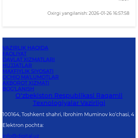
Oxirgi yangilanish: 2026-01-26 16:57:58
VAZIRLIK HAQIDA
FAOLIYAT
DAVLAT XIZMATLARI
HUJJATLAR
MAXFIYLIK SIYOSATI
OCHIQ MA'LUMOTLAR
AXBOROT XIZMATI
BOG'LANISH
O‘zbekiston Respublikasi Raqamli
Texnologiyalar Vazirligi
100164, Toshkent shahri, Ibrohim Muminov ko‘chasi, 4
Elektron pochta
:
info@digital.uz