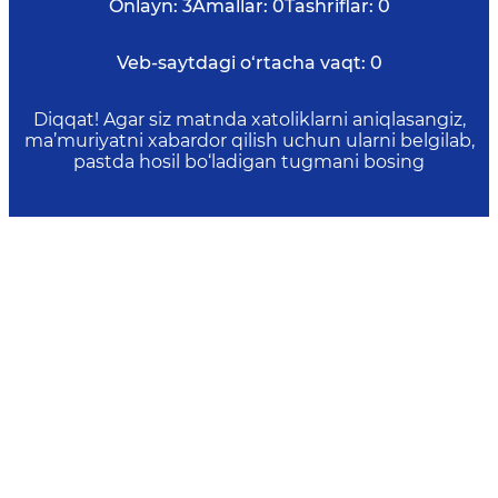
Onlayn:
3
Amallar:
0
Tashriflar:
0
Veb-saytdagi o‘rtacha vaqt:
0
Diqqat! Agar siz matnda xatoliklarni aniqlasangiz,
ma’muriyatni xabardor qilish uchun ularni belgilab,
pastda hosil bo‘ladigan tugmani bosing