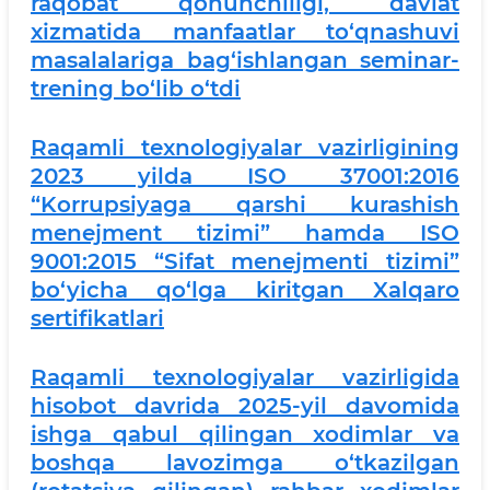
raqobat qonunchiligi, davlat
xizmatida manfaatlar to‘qnashuvi
masalalariga bag‘ishlangan seminar-
trening bo‘lib o‘tdi
Raqamli texnologiyalar vazirligining
2023 yilda ISO 37001:2016
“Korrupsiyaga qarshi kurashish
menejment tizimi” hamda ISO
9001:2015 “Sifat menejmenti tizimi”
bo‘yicha qo‘lga kiritgan Xalqaro
sertifikatlari
Raqamli texnologiyalar vazirligida
hisobot davrida 2025-yil davomida
ishga qabul qilingan xodimlar va
boshqa lavozimga o‘tkazilgan