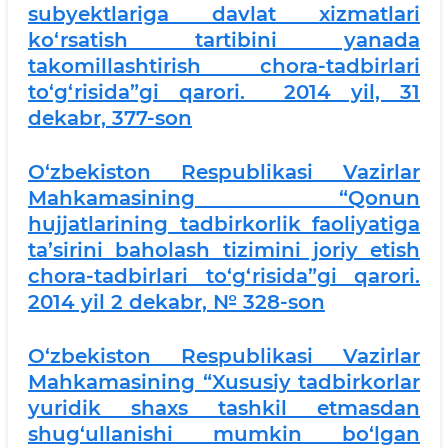
subyektlariga davlat xizmatlari
ko‘rsatish tartibini yanada
takomillashtirish chora-tadbirlari
to‘g‘risida”gi qarori. 2014 yil, 31
dekabr, 377-son
O‘zbekiston Respublikasi Vazirlar
Mahkamasining “Qonun
hujjatlarining tadbirkorlik faoliyatiga
ta’sirini baholash tizimini joriy etish
chora-tadbirlari to‘g‘risida”gi qarori.
2014 yil 2 dekabr, № 328-son
O‘zbekiston Respublikasi Vazirlar
Mahkamasining “Xususiy tadbirkorlar
yuridik shaxs tashkil etmasdan
shug‘ullanishi mumkin bo‘lgan