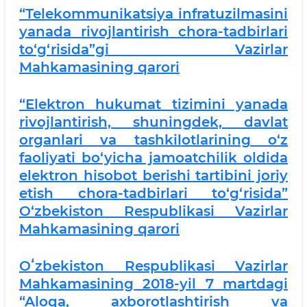
“Telekommunikatsiya infratuzilmasini
yanada rivojlantirish chora-tadbirlari
to‘g‘risida”gi Vazirlar
Mahkamasining qarori
“Elektron hukumat tizimini yanada
rivojlantirish, shuningdek, davlat
organlari va tashkilotlarining o‘z
faoliyati bo‘yicha jamoatchilik oldida
elektron hisobot berishi tartibini joriy
etish chora-tadbirlari to‘g‘risida”
O‘zbekiston Respublikasi Vazirlar
Mahkamasining qarori
Oʻzbekiston Respublikasi Vazirlar
Mahkamasining 2018-yil 7 martdagi
“Aloqa, axborotlashtirish va