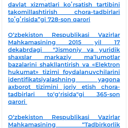
davlat xizmatlari koʻrsatish tartibini
takomillashtirish chora-tadbirlari
toʻgʻrisida”gi 728-son qarori
O‘zbekiston Respublikasi Vazirlar
Mahkamasining 2015 yil 17
dekabrdagi "
Jismoniy va yuridik
shaxslar markaziy ma’lumotlar
bazalarini shakllantirish va «Elektron
hukumat» tizimi foydalanuvchilarini
identifikatsiyalashning yagona
axborot tizimini joriy etish chora-
tadbirlari to‘g‘risida
"gi 365-son
qarori
O‘zbekiston Respublikasi Vazirlar
Mahkamasining “Tadbirkorlik