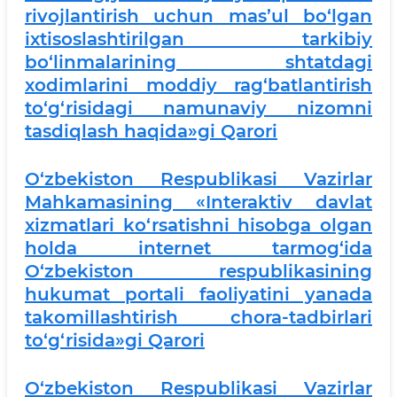
rivojlantirish uchun mas’ul bo‘lgan
ixtisoslashtirilgan tarkibiy
bo‘linmalarining shtatdagi
xodimlarini moddiy rag‘batlantirish
to‘g‘risidagi namunaviy nizomni
tasdiqlash haqida»gi Qarori
O‘zbekiston Respublikasi Vazirlar
Mahkamasining «Interaktiv davlat
xizmatlari ko‘rsatishni hisobga olgan
holda internet tarmog‘ida
O‘zbekiston respublikasining
hukumat portali faoliyatini yanada
takomillashtirish chora-tadbirlari
to‘g‘risida»gi Qarori
O‘zbekiston Respublikasi Vazirlar