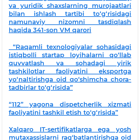
va yuridik shaxslarning murojaatlari
bilan ishlash tartibi to‘g‘risidagi
namunaviy nizomni tasdiqlash
haqida 341-son VM qarori
“Raqamli texnologiyalar sohasidagi
istiqbolli startap loyihalarni qo‘llab
quvvatlash va sohadagi yirik
tashkilotlar faoliyatini eksportga
yo‘naltirishga oid qo‘shimcha chora-
tadbirlar to‘g‘risida”
“112” yagona dispetcherlik xizmati
faoliyatini tashkil etish to‘g‘risida”
Xalqaro IT-sertifikatlarga ega yosh
mutaxassislarni rag‘batlantirishga oid