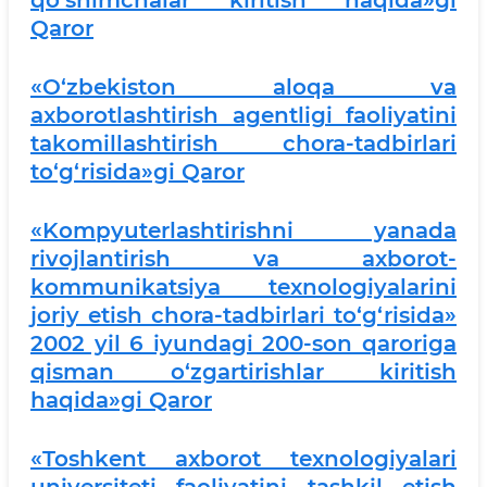
qo‘shimchalar kiritish haqida»gi
Qaror
«O‘zbekiston aloqa va
axborotlashtirish agentligi faoliyatini
takomillashtirish chora-tadbirlari
to‘g‘risida»gi Qaror
«Kompyuterlashtirishni yanada
rivojlantirish va axborot-
kommunikatsiya texnologiyalarini
joriy etish chora-tadbirlari to‘g‘risida»
2002 yil 6 iyundagi 200-son qaroriga
qisman o‘zgartirishlar kiritish
haqida»gi Qaror
«Toshkent axborot texnologiyalari