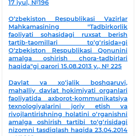
17 iyul, №196
O‘zbekiston Respublikasi Vazirlar
Mahkamasining "Tadbirkorlik
faoliyati sohasidagi ruxsat berish
tartib-taomillari to‘g‘risida»gi
O‘zbekiston Respublikasi Qonunini
amalga oshirish chora-tadbirlari
haqida"gi qarori 15.08.2013 y., № 225
Davlat va xo‘jalik boshqaruvi,
mahalliy davlat hokimiyati organlari
faoliyatida axborot-kommunikatsiya
texnologiyalarini joriy etish va
rivojlantirishning holatini o‘rganishni
amalga oshirish tartibi to‘g‘risidagi
nizomni tasdiqlash haqida 23.04.2014