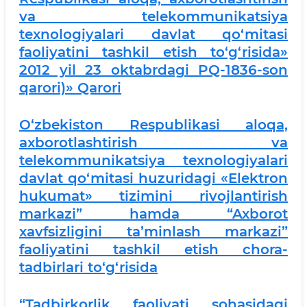
va telekommunikatsiya
texnologiyalari davlat qo‘mitasi
faoliyatini tashkil etish to‘g‘risida»
2012 yil 23 oktabrdagi PQ-1836-son
qarori)» Qarori
O‘zbekiston Respublikasi aloqa,
axborotlashtirish va
telekommunikatsiya texnologiyalari
davlat qo‘mitasi huzuridagi «Elektron
hukumat» tizimini rivojlantirish
markazi” hamda “Axborot
xavfsizligini ta’minlash markazi”
faoliyatini tashkil etish chora-
tadbirlari to‘g‘risida
“Tadbirkorlik faoliyati sohasidagi