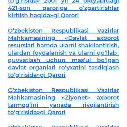
to‘g‘risida» 2001 yil 24 oktyabrdagi
421-son qaroriga o‘zgartirishlar
kiritish haqida»gi Qarori
O‘zbekiston Respublikasi Vazirlar
Mahkamasining «Davlat axborot
resurslari hamda ularni shakllantirish,
ulardan foydalanish va ularni qo‘llab-
quvvatlash uchun mas’ul bo‘lgan
davlat organlari ro‘yxatini tasdiqlash
to‘g‘risida»gi Qarori
O‘zbekiston Respublikasi Vazirlar
Mahkamasining «Ziyonet» axborot
tarmog‘ini yanada rivojlantirish
to‘g‘risida»gi Qarori