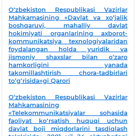
O‘zbekiston Respublikasi Vazirlar
Mahkamasining «Davlat va xo‘jalik
boshqaruvi, mahalliy davlat
hokimiyati organlarining axborot-
kommunikatsiya texnologiyalaridan
foydalangan holda yuridik va
jismoniy shaxslar bilan o‘zaro
hamkorligini yanada
takomillashtirish chora-tadbirlari
to‘g‘risida»gi Qarori
O‘zbekiston Respublikasi Vazirlar
Mahkamasining
«Telekommunikatsiyalar sohasida
faoliyat ko‘rsatish huquqi uchun
davlat boji miqdorlarini tasdiqlash