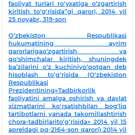
faoliyat turlari ro‘yxatiga o‘zgartirish
kiritish to‘g‘risida”gi qarori, 2014 yil
25 noyabr, 319-son
O‘zbekiston Respublikasi
hukumatining ayrim
qarorlarigao‘zgartirish va
qo‘shimchalar kiritish, shuningdek
ba’zilarini o‘z kuchiniyo‘qotgan deb
hisoblash to‘g‘risida (O‘zbekiston
Respublikasi
Prezidentining«Tadbirkorlik
faoliyatini amalga oshirish va davlat
xizmatlarini ko‘rsatishbilan bog‘liq
tartibotlarni yanada takomillashtirish
chora-tadbirlarito‘g‘risida» 2014 yil 15
apreldagi pq-2164-son qarori) 2014 yil