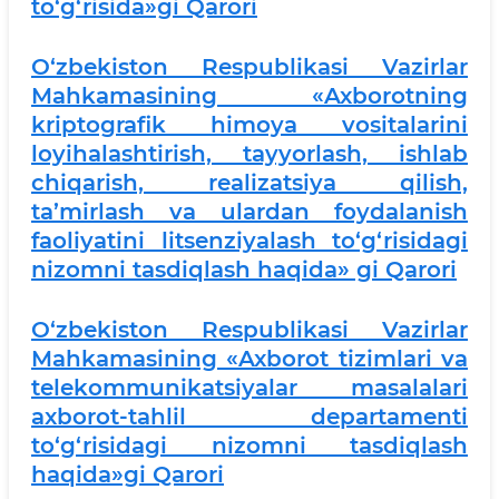
to‘g‘risida»gi Qarori
O‘zbekiston Respublikasi Vazirlar
Mahkamasining «Axborotning
kriptografik himoya vositalarini
loyihalashtirish, tayyorlash, ishlab
chiqarish, realizatsiya qilish,
ta’mirlash va ulardan foydalanish
faoliyatini litsenziyalash to‘g‘risidagi
nizomni tasdiqlash haqida» gi Qarori
O‘zbekiston Respublikasi Vazirlar
Mahkamasining «Axborot tizimlari va
telekommunikatsiyalar masalalari
axborot-tahlil departamenti
to‘g‘risidagi nizomni tasdiqlash
haqida»gi Qarori