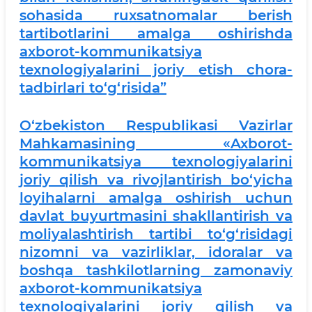
sohasida ruxsatnomalar berish
tartibotlarini amalga oshirishda
axborot-kommunikatsiya
texnologiyalarini joriy etish chora-
tadbirlari to‘g‘risida”
O‘zbekiston Respublikasi Vazirlar
Mahkamasining «Axborot-
kommunikatsiya texnologiyalarini
joriy qilish va rivojlantirish bo‘yicha
loyihalarni amalga oshirish uchun
davlat buyurtmasini shakllantirish va
moliyalashtirish tartibi to‘g‘risidagi
nizomni va vazirliklar, idoralar va
boshqa tashkilotlarning zamonaviy
axborot-kommunikatsiya
texnologiyalarini joriy qilish va