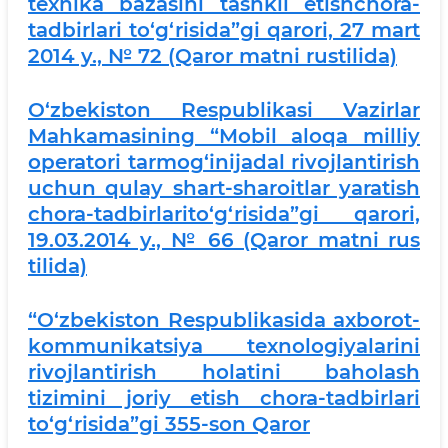
texnika bazasini tashkil etishchora-
tadbirlari to‘g‘risida”gi qarori, 27 mart
2014 y., № 72 (Qaror matni rustilida)
O‘zbekiston Respublikasi Vazirlar
Mahkamasining “Mobil aloqa milliy
operatori tarmog‘inijadal rivojlantirish
uchun qulay shart-sharoitlar yaratish
chora-tadbirlarito‘g‘risida”gi qarori,
19.03.2014 y., № 66 (Qaror matni rus
tilida)
“O‘zbekiston Respublikasida axborot-
kommunikatsiya texnologiyalarini
rivojlantirish holatini baholash
tizimini joriy etish chora-tadbirlari
to‘g‘risida”gi 355-son Qaror