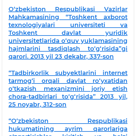
O‘zbekiston Respublikasi Vazirlar
Mahkamasining “Toshkent axborot
texnologiyalari universiteti va
Toshkent davlat yuridik
universitetlarida o‘quv yuklamasining
hajmlarini tasdiqlash to‘g‘risida”gi
qarori. 2013 yil 23 dekabr, 337-son
“Tadbirkorlik subyektlarini internet
tarmog‘i orqali davlat ro‘yxatidan
o‘tkazish mexanizmini joriy etish
chora-tadbirlari to‘g‘risida” 2013 yil,
25 noyabr, 312-son
“O‘zbekiston Respublikasi
hukumatining ayrim qarorlariga