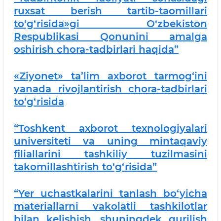
ruxsat berish tartib-taomillari
to‘g‘risida»gi O‘zbekiston
Respublikasi Qonunini amalga
oshirish chora-tadbirlari haqida”
«Ziyonet» ta’lim axborot tarmog‘ini
yanada rivojlantirish chora-tadbirlari
to‘g‘risida
“Toshkent axborot texnologiyalari
universiteti va uning mintaqaviy
filiallarini tashkiliy tuzilmasini
takomillashtirish to‘g‘risida”
“Yer uchastkalarini tanlash bo‘yicha
materiallarni vakolatli tashkilotlar
bilan kelishish, shuningdek qurilish