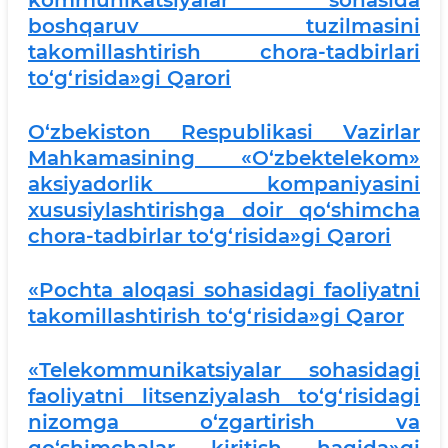
kommunikatsiyalar sohasida
boshqaruv tuzilmasini
takomillashtirish chora-tadbirlari
to‘g‘risida»gi Qarori
O‘zbekiston Respublikasi Vazirlar
Mahkamasining «O‘zbektelekom»
aksiyadorlik kompaniyasini
xususiylashtirishga doir qo‘shimcha
chora-tadbirlar to‘g‘risida»gi Qarori
«Pochta aloqasi sohasidagi faoliyatni
takomillashtirish to‘g‘risida»gi Qaror
«Telekommunikatsiyalar sohasidagi
faoliyatni litsenziyalash to‘g‘risidagi
nizomga o‘zgartirish va