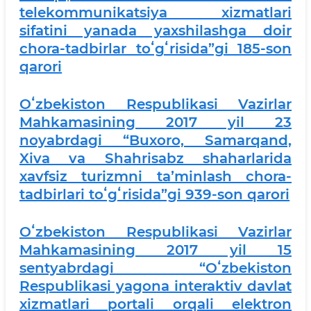
telekommunikatsiya xizmatlari
sifatini yanada yaxshilashga doir
chora-tadbirlar toʻgʻrisida”gi 185-son
qarori
Oʻzbekiston Respublikasi Vazirlar
Mahkamasining 2017 yil 23
noyabrdagi “Buxoro, Samarqand,
Xiva va Shahrisabz shaharlarida
xavfsiz turizmni taʼminlash chora-
tadbirlari toʻgʻrisida”gi 939-son qarori
Oʻzbekiston Respublikasi Vazirlar
Mahkamasining 2017 yil 15
sentyabrdagi “Oʻzbekiston
Respublikasi yagona interaktiv davlat
xizmatlari portali orqali elektron