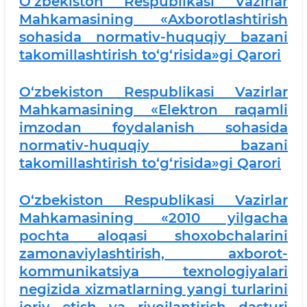
O‘zbekiston Respublikasi Vazirlar
Mahkamasining «Axborotlashtirish
sohasida normativ-huquqiy bazani
takomillashtirish to‘g‘risida»gi Qarori
O‘zbekiston Respublikasi Vazirlar
Mahkamasining «Elektron raqamli
imzodan foydalanish sohasida
normativ-huquqiy bazani
takomillashtirish to‘g‘risida»gi Qarori
O‘zbekiston Respublikasi Vazirlar
Mahkamasining «2010 yilgacha
pochta aloqasi shoxobchalarini
zamonaviylashtirish, axborot-
kommunikatsiya texnologiyalari
negizida xizmatlarning yangi turlarini