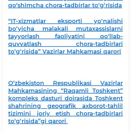
qo‘shimcha chora-tadbirlar to‘g‘risida
“IT-xizmatlar eksporti yo‘nalishi
bo‘yicha malakali mutaxassislarni
tayyorlash faoliyatini qo‘llab-
quvvatlash chora-tadbirlari
to‘g‘risida” Vazirlar Mahkamasi qarori
O‘zbekiston Respublikasi Vazirlar
Mahkamasining “Raqamli Toshkent”
kompleks dasturi doirasida Toshkent
shahrining geografik axborot-tahlil
tizimini joriy etish chora-tadbirlari
to‘g‘risida”gi qarori