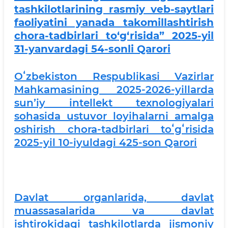
tashkilotlarining rasmiy veb-saytlari
faoliyatini yanada takomillashtirish
chora-tadbirlari to‘g‘risida” 2025-yil
31-yanvardagi 54-sonli Qarori
Oʻzbekiston Respublikasi Vazirlar
Mahkamasining 2025-2026-yillarda
sunʼiy intellekt texnologiyalari
sohasida ustuvor loyihalarni amalga
oshirish chora-tadbirlari toʻgʻrisida
2025-yil 10-iyuldagi 425-son Qarori
Davlat organlarida, davlat
muassasalarida va davlat
ishtirokidagi tashkilotlarda jismoniy