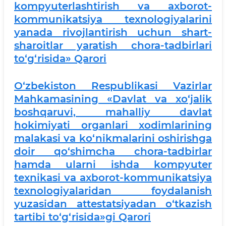
kompyuterlashtirish va axborot-
kommunikatsiya texnologiyalarini
yanada rivojlantirish uchun shart-
sharoitlar yaratish chora-tadbirlari
to‘g‘risida» Qarori
O‘zbekiston Respublikasi Vazirlar
Mahkamasining «Davlat va xo‘jalik
boshqaruvi, mahalliy davlat
hokimiyati organlari xodimlarining
malakasi va ko‘nikmalarini oshirishga
doir qo‘shimcha chora-tadbirlar
hamda ularni ishda kompyuter
texnikasi va axborot-kommunikatsiya
texnologiyalaridan foydalanish
yuzasidan attestatsiyadan o‘tkazish
tartibi to‘g‘risida»gi Qarori