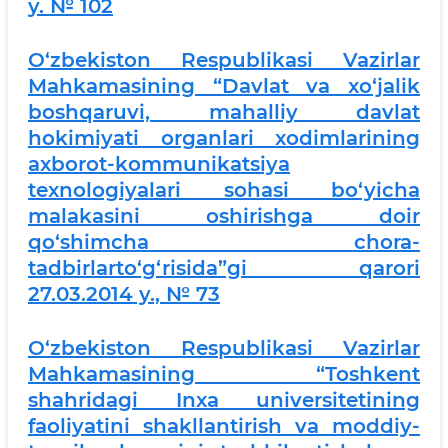
y. № 102
O‘zbekiston Respublikasi Vazirlar
Mahkamasining “Davlat va xo‘jalik
boshqaruvi, mahalliy davlat
hokimiyati organlari xodimlarining
axborot-kommunikatsiya
texnologiyalari sohasi bo‘yicha
malakasini oshirishga doir
qo‘shimcha chora-
tadbirlarto‘g‘risida”gi qarori
27.03.2014 y., № 73
O‘zbekiston Respublikasi Vazirlar
Mahkamasining “Toshkent
shahridagi Inxa universitetining
faoliyatini shakllantirish va moddiy-