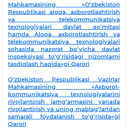
Mahkamasining «O‘zbekiston
Respublikasi aloqa, axborotlashtirish
va telekommunikatsiya
texnologiyalari davlat qo‘mitasi
hamda Aloqa, axborotlashtirish va
telekommunikatsiya texnologiyalari
sohasida nazorat bo‘yicha davlat
inspeksiyasi to‘g‘risidagi nizomlarni
tasdiqlash haqida»gi Qarori
O‘zbekiston Respublikasi Vazirlar
Mahkamasining «Axborot-
kommunikatsiya texnologiyalarini
rivojlantirish jamg‘armasini yanada
rivojlantirish va uning mablag‘laridan
samarali foydalanish to‘g‘risida»gi
Qarori