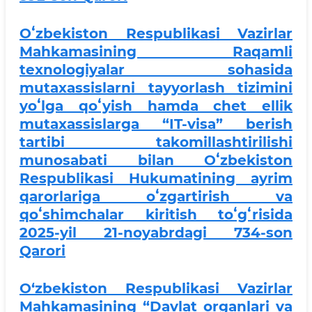
Oʻzbekiston Respublikasi Vazirlar
Mahkamasining Raqamli
texnologiyalar sohasida
mutaxassislarni tayyorlash tizimini
yoʻlga qoʻyish hamda chet ellik
mutaxassislarga “IT-visa” berish
tartibi takomillashtirilishi
munosabati bilan Oʻzbekiston
Respublikasi Hukumatining ayrim
qarorlariga oʻzgartirish va
qoʻshimchalar kiritish toʻgʻrisida
2025-yil 21-noyabrdagi 734-son
Qarori
O‘zbekiston Respublikasi Vazirlar
Mahkamasining “Davlat organlari va