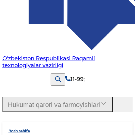
O‘zbekiston Respublikasi Raqamli
texnologiyalar vazirligi
11-99
;
Hukumat qarori va farmoyishlari
Bosh sahifa