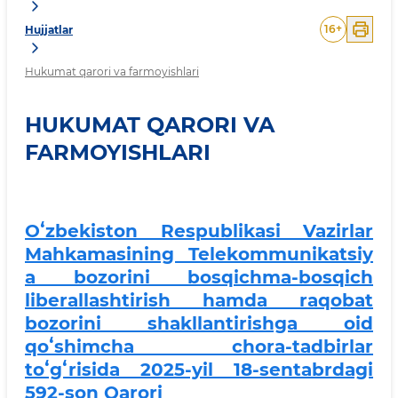
16
+
Hujjatlar
Hukumat qarori va farmoyishlari
HUKUMAT QARORI VA
FARMOYISHLARI
Oʻzbekiston Respublikasi Vazirlar
Mahkamasining Telekommunikatsiy
a bozorini bosqichma-bosqich
liberallashtirish hamda raqobat
bozorini shakllantirishga oid
qoʻshimcha chora-tadbirlar
toʻgʻrisida 2025-yil 18-sentabrdagi
592-son Qarori