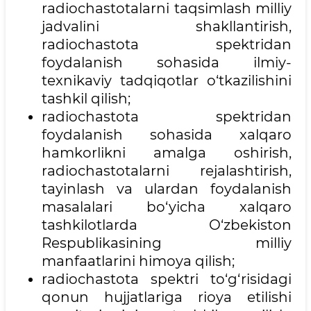
radiochastotalarni taqsimlash milliy
jadvalini shakllantirish,
radiochastota spektridan
foydalanish sohasida ilmiy-
texnikaviy tadqiqotlar o‘tkazilishini
tashkil qilish;
radiochastota spektridan
foydalanish sohasida xalqaro
hamkorlikni amalga oshirish,
radiochastotalarni rejalashtirish,
tayinlash va ulardan foydalanish
masalalari bo‘yicha xalqaro
tashkilotlarda O‘zbekiston
Respublikasining milliy
manfaatlarini himoya qilish;
radiochastota spektri to‘g‘risidagi
qonun hujjatlariga rioya etilishi