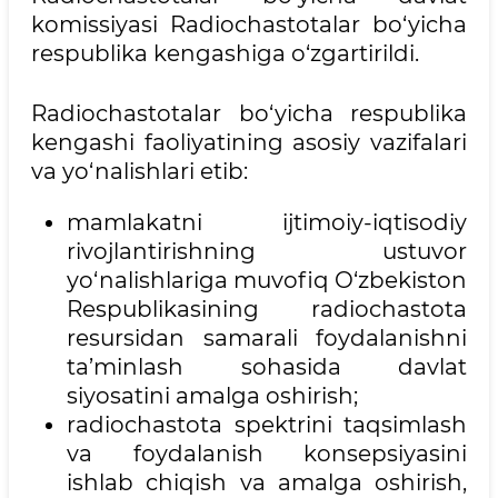
komissiyasi Radiochastotalar bo‘yicha
respublika kengashiga o‘zgartirildi.
Radiochastotalar bo‘yicha respublika
kengashi faoliyatining asosiy vazifalari
va yo‘nalishlari etib:
mamlakatni ijtimoiy-iqtisodiy
rivojlantirishning ustuvor
yo‘nalishlariga muvofiq O‘zbekiston
Respublikasining radiochastota
resursidan samarali foydalanishni
ta’minlash sohasida davlat
siyosatini amalga oshirish;
radiochastota spektrini taqsimlash
va foydalanish konsepsiyasini
ishlab chiqish va amalga oshirish,