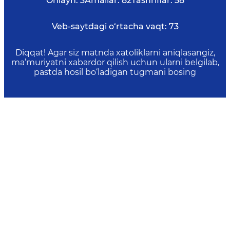
Onlayn:
3
Amallar:
82
Tashriflar:
58
Veb-saytdagi o‘rtacha vaqt:
73
Diqqat! Agar siz matnda xatoliklarni aniqlasangiz,
ma’muriyatni xabardor qilish uchun ularni belgilab,
pastda hosil bo‘ladigan tugmani bosing