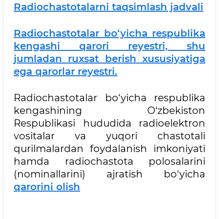
Radiochastotalarni taqsimlash jadvali
Radiochastotalar bo‘yicha respublika
kengashi qarori reyestri, shu
jumladan ruxsat berish xususiyatiga
ega qarorlar reyestri.
Radiochastotalar bo‘yicha respublika
kengashining O‘zbekiston
Respublikasi hududida radioelektron
vositalar va yuqori chastotali
qurilmalardan foydalanish imkoniyati
hamda radiochastota polosalarini
(nominallarini) ajratish bo‘yicha
qarorini olish