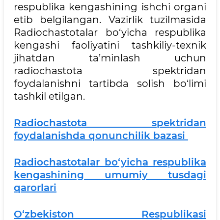
respublika kengashining ishchi organi
etib belgilangan. Vazirlik tuzilmasida
Radiochastotalar bo‘yicha respublika
kengashi faoliyatini tashkiliy-texnik
jihatdan ta’minlash uchun
radiochastota spektridan
foydalanishni tartibda solish bo‘limi
tashkil etilgan.
Radiochastota spektridan
foydalanishda qonunchilik bazasi
Radiochastotalar bo‘yicha respublika
kengashining umumiy tusdagi
qarorlari
O‘zbekiston Respublikasi