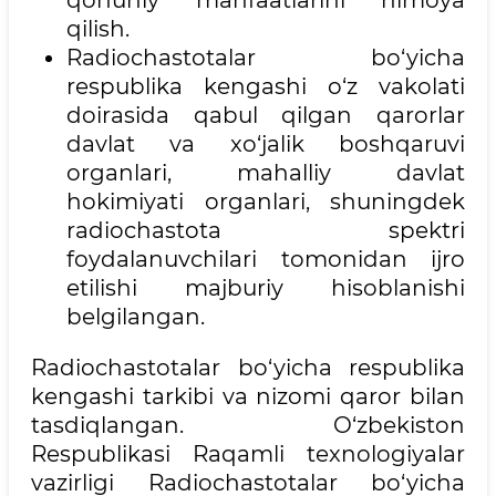
qonuniy manfaatlarini himoya
qilish.
Radiochastotalar bo‘yicha
respublika kengashi o‘z vakolati
doirasida qabul qilgan qarorlar
davlat va xo‘jalik boshqaruvi
organlari, mahalliy davlat
hokimiyati organlari, shuningdek
radiochastota spektri
foydalanuvchilari tomonidan ijro
etilishi majburiy hisoblanishi
belgilangan.
Radiochastotalar bo‘yicha respublika
kengashi tarkibi va nizomi qaror bilan
tasdiqlangan. O‘zbekiston
Respublikasi Raqamli texnologiyalar
vazirligi Radiochastotalar bo‘yicha