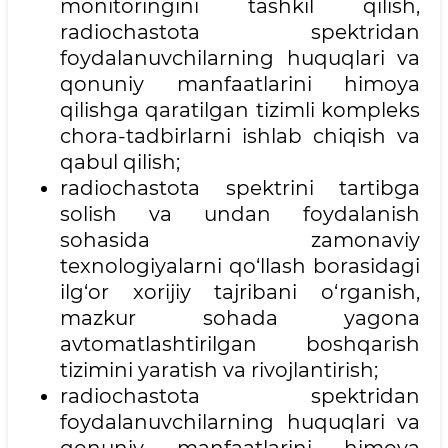
monitoringini tashkil qilish,
radiochastota spektridan
foydalanuvchilarning huquqlari va
qonuniy manfaatlarini himoya
qilishga qaratilgan tizimli kompleks
chora-tadbirlarni ishlab chiqish va
qabul qilish;
radiochastota spektrini tartibga
solish va undan foydalanish
sohasida zamonaviy
texnologiyalarni qo‘llash borasidagi
ilg‘or xorijiy tajribani o‘rganish,
mazkur sohada yagona
avtomatlashtirilgan boshqarish
tizimini yaratish va rivojlantirish;
radiochastota spektridan
foydalanuvchilarning huquqlari va