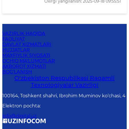
Oxirgi yangilanish: 2025-09-18 09:55:51
VAZIRLIK HAQIDA
FAOLIYAT
DAVLAT XIZMATLARI
HUJJATLAR
MAXFIYLIK SIYOSATI
OCHIQ MA'LUMOTLAR
AXBOROT XIZMATI
BOG'LANISH
O‘zbekiston Respublikasi Raqamli
Texnologiyalar Vazirligi
100164, Toshkent shahri, Ibrohim Muminov ko‘chasi, 4
Elektron pochta
:
info@digital.uz