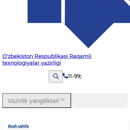
O‘zbekiston Respublikasi Raqamli
texnologiyalar vazirligi
11-99
;
Vazirlik yangiliklari
Bosh sahifa