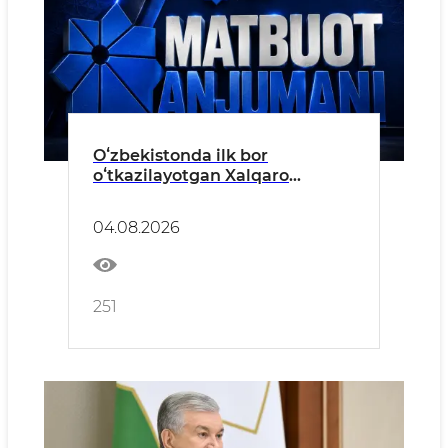
Oʻzbekistonda ilk bor
oʻtkazilayotgan Xalqaro
informatika olimpiadasiga
bagʻishlangan matbuot
04.08.2026
anjumani boʻlib oʻtadi
251