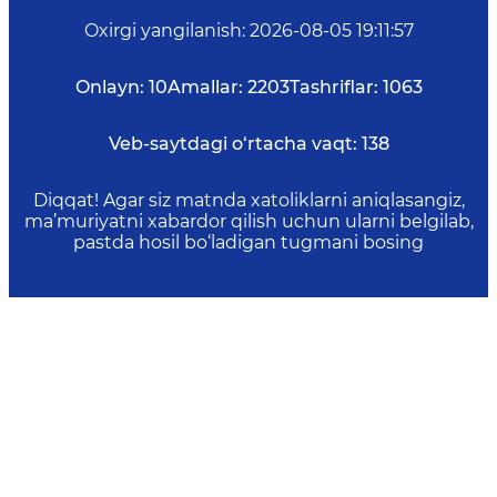
Oxirgi yangilanish
:
2026-08-05 19:11:57
Onlayn:
10
Amallar:
2203
Tashriflar:
1063
Veb-saytdagi o‘rtacha vaqt:
138
Diqqat! Agar siz matnda xatoliklarni aniqlasangiz,
ma’muriyatni xabardor qilish uchun ularni belgilab,
pastda hosil bo‘ladigan tugmani bosing