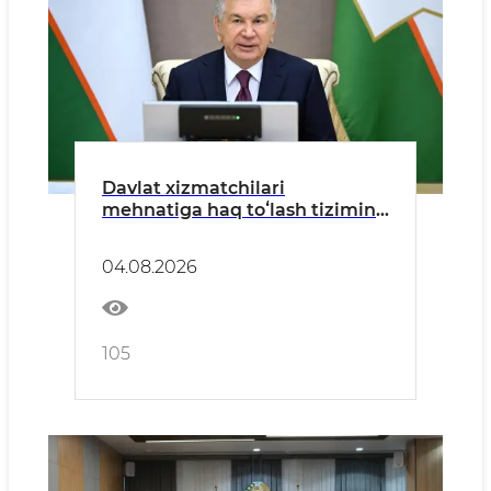
Davlat xizmatchilari
mehnatiga haq toʻlash tizimini
takomillashtirish boʻyicha
takliflar koʻrib chiqildi
04.08.2026
105