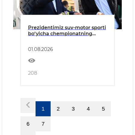
Prezidentimiz suv-motor sporti
bo‘yicha chempionatning
ochilishida ishtirok etdi
01.08.2026
208
1
2
3
4
5
6
7