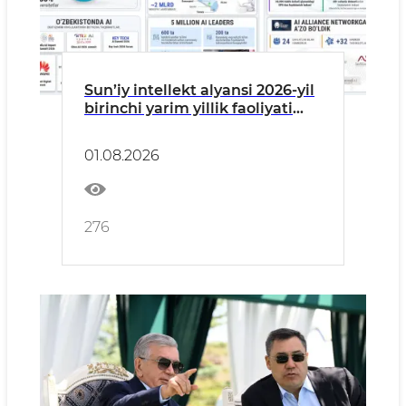
Sun’iy intellekt alyansi 2026-yil
birinchi yarim yillik faoliyati
yakunlarini sarhisob qildi
01.08.2026
276