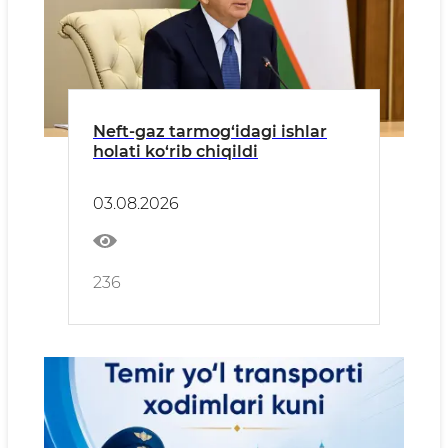
Neft-gaz tarmog‘idagi ishlar
holati ko‘rib chiqildi
03.08.2026
236