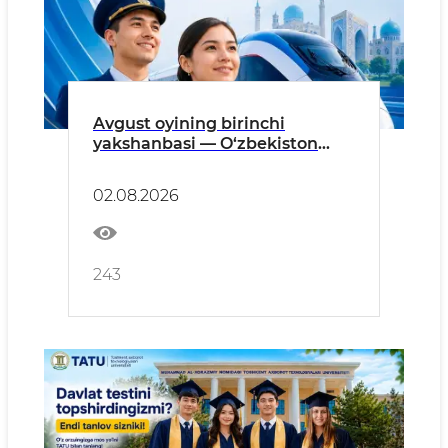
Avgust oyining birinchi
yakshanbasi — O‘zbekiston
Respublikasi temir yo‘l
transporti xodimlari kuni
02.08.2026
243