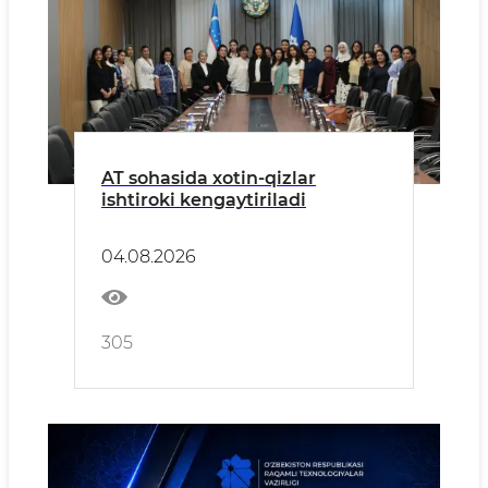
AT sohasida xotin-qizlar
ishtiroki kengaytiriladi
04.08.2026
305