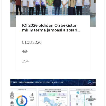
IOI 2026 oldidan O‘zbekiston
milliy terma jamoasi a’zolari
bilan uchrashuv o‘tkazildi
01.08.2026
254