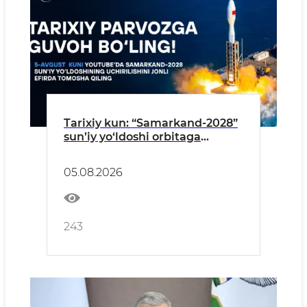
Tarixiy kun: “Samarkand-2028”
sun’iy yo‘ldoshi orbitaga
muvaffaqiyatli chiqarildi
05.08.2026
243