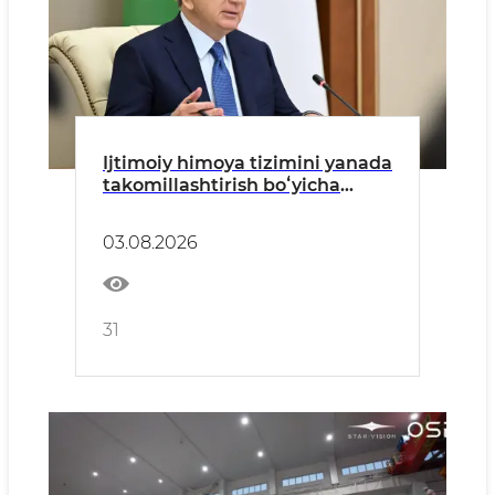
Ijtimoiy himoya tizimini yanada
takomillashtirish boʻyicha
takliflar koʻrib chiqildi
03.08.2026
31