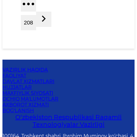
208
VAZIRLIK HAQIDA
FAOLIYAT
DAVLAT XIZMATLARI
HUJJATLAR
MAXFIYLIK SIYOSATI
OCHIQ MA'LUMOTLAR
AXBOROT XIZMATI
BOG'LANISH
O‘zbekiston Respublikasi Raqamli
Texnologiyalar Vazirligi
100164, Toshkent shahri, Ibrohim Muminov ko‘chasi, 4