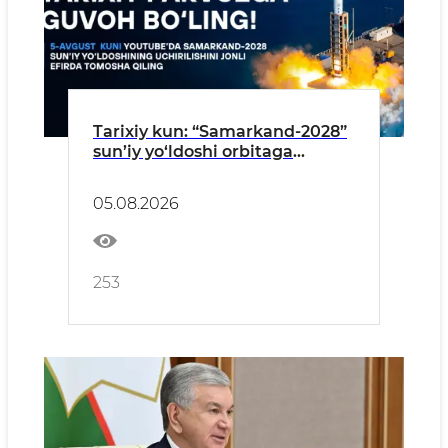
Tarixiy kun: “Samarkand-2028”
sun’iy yo‘ldoshi orbitaga
muvaffaqiyatli chiqarildi
05.08.2026
253