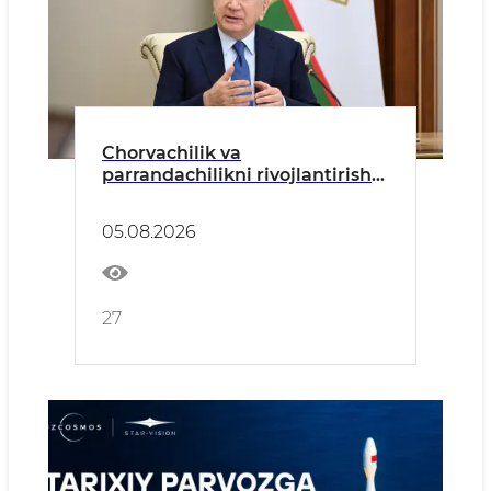
Chorvachilik va
parrandachilikni rivojlantirish
chora-tadbirlari muhokama
qilindi
05.08.2026
27