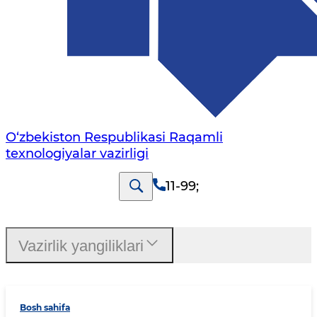
O‘zbekiston Respublikasi Raqamli
texnologiyalar vazirligi
11-99
;
Vazirlik yangiliklari
Bosh sahifa