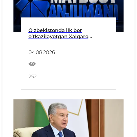
Oʻzbekistonda ilk bor
oʻtkazilayotgan Xalqaro
informatika olimpiadasiga
bagʻishlangan matbuot
04.08.2026
anjumani boʻlib oʻtadi
252