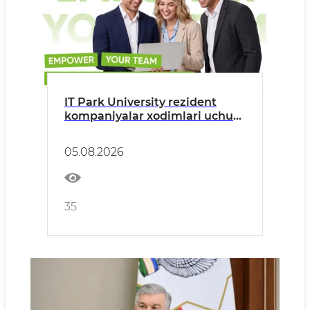
IT Park University rezident
kompaniyalar xodimlari uchun
maxsus ta’lim imtiyozlarini
taklif etadi
05.08.2026
35