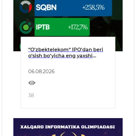
“O'zbektelekom“ IPO'dan beri
o‘sish bo‘yicha eng yaxshi
aksiyaga aylandi
06.08.2026
38