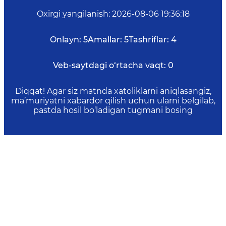
Oxirgi yangilanish
:
2026-08-06 19:36:18
Onlayn:
5
Amallar:
5
Tashriflar:
4
Veb-saytdagi o‘rtacha vaqt:
0
Diqqat! Agar siz matnda xatoliklarni aniqlasangiz,
ma’muriyatni xabardor qilish uchun ularni belgilab,
pastda hosil bo‘ladigan tugmani bosing