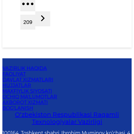
209
VAZIRLIK HAQIDA
FAOLIYAT
DAVLAT XIZMATLARI
HUJJATLAR
MAXFIYLIK SIYOSATI
OCHIQ MA'LUMOTLAR
AXBOROT XIZMATI
BOG'LANISH
O‘zbekiston Respublikasi Raqamli
Texnologiyalar Vazirligi
100164, Toshkent shahri, Ibrohim Muminov ko‘chasi, 4