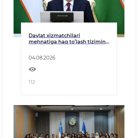
Davlat xizmatchilari
mehnatiga haq toʻlash tizimini
takomillashtirish boʻyicha
takliflar koʻrib chiqildi
04.08.2026
112