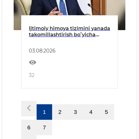
Ijtimoiy himoya tizimini yanada
takomillashtirish boʻyicha
takliflar koʻrib chiqildi
03.08.2026
32
1
2
3
4
5
6
7