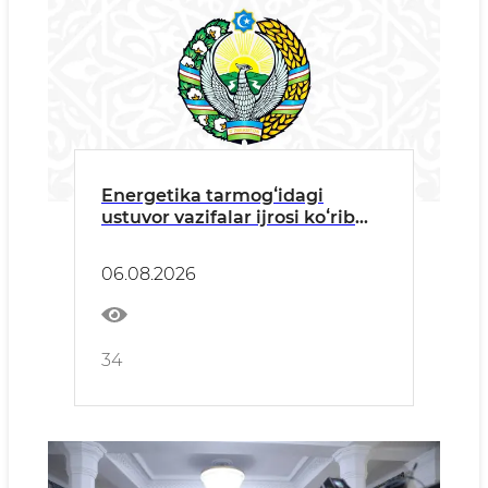
Energetika tarmogʻidagi
ustuvor vazifalar ijrosi koʻrib
chiqildi
06.08.2026
34