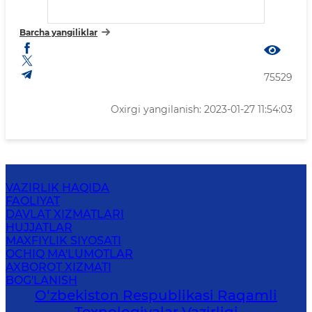
Barcha yangiliklar
75529
Oxirgi yangilanish: 2023-01-27 11:54:03
VAZIRLIK HAQIDA
FAOLIYAT
DAVLAT XIZMATLARI
HUJJATLAR
MAXFIYLIK SIYOSATI
OCHIQ MA'LUMOTLAR
AXBOROT XIZMATI
BOG'LANISH
O‘zbekiston Respublikasi Raqamli