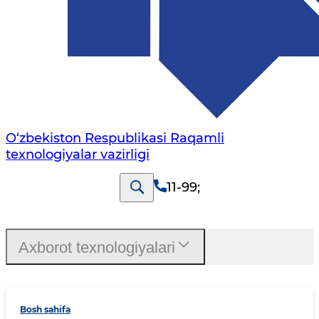
O‘zbekiston Respublikasi Raqamli
texnologiyalar vazirligi
11-99
;
Axborot texnologiyalari
Bosh sahifa