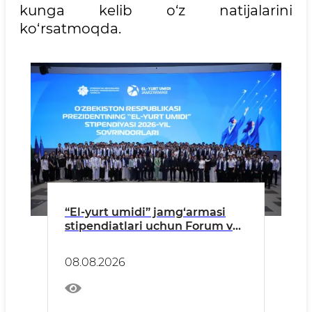
kunga kelib o‘z natijalarini
ko‘rsatmoqda.
“El-yurt umidi” jamg‘armasi
stipendiatlari uchun Forum va
mehnat yarmarkasi tashkil
etildi
08.08.2026