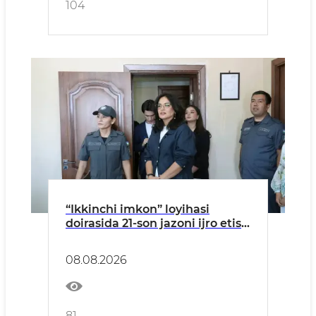
104
“Ikkinchi imkon” loyihasi
doirasida 21-son jazoni ijro etish
koloniyasiga tashrif amalga
oshirildi
08.08.2026
81