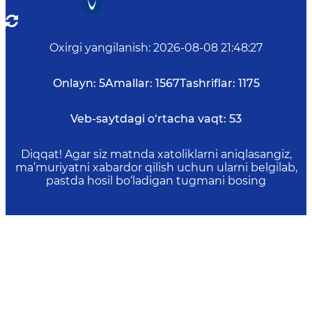
Oxirgi yangilanish
:
2026-08-08 21:48:27
Onlayn:
5
Amallar:
1567
Tashriflar:
1175
Veb-saytdagi o‘rtacha vaqt:
53
Diqqat! Agar siz matnda xatoliklarni aniqlasangiz,
ma’muriyatni xabardor qilish uchun ularni belgilab,
pastda hosil bo‘ladigan tugmani bosing