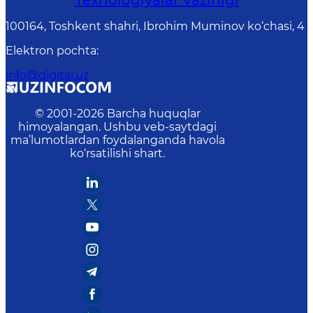
Texnologiyalar Vazirligi
100164, Toshkent shahri, Ibrohim Muminov ko‘chasi, 4
Elektron pochta
:
info@digital.uz
© 2001-
2026
Barcha huquqlar
himoyalangan. Ushbu veb-saytdagi
ma’lumotlardan foydalanganda havola
ko‘rsatilishi shart.