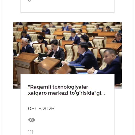
"Raqamli texnologiyalar
xalqaro markazi toʻgʻrisida"gi
Konstitutsiyaviy Qonun
muhokama qilindi
08.08.2026
111