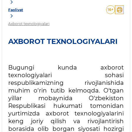
16
+
Faoliyat
Axborot texnologiyalari
AXBOROT TEXNOLOGIYALARI
Bugungi kunda axborot
texnologiyalari sohasi
respublikamizning rivojlanishida
muhim o‘rin tutib kelmoqda. O‘tgan
yillar mobaynida O‘zbekiston
Respublikasi hukumati tomonidan
yurtimizda axborot texnologiyalarini
keng joriy qilish va rivojlantirish
borasida olib borgan siyosati hozirgi