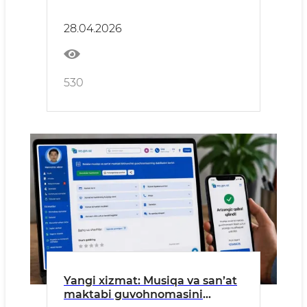
23 million dollardan oshdi.
28.04.2026
530
Yangi xizmat: Musiqa va san’at
maktabi guvohnomasini