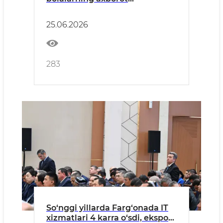
xavfsizligiga bag‘ishlangan
maxsus o‘quv kursi tashkil
25.06.2026
etildi
283
So‘nggi yillarda Farg‘onada IT
xizmatlari 4 karra o‘sdi, eksport