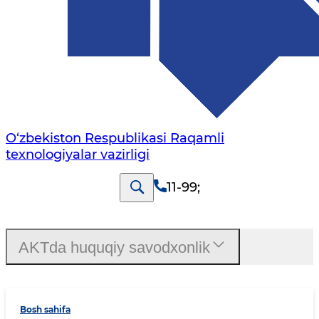
O‘zbekiston Respublikasi Raqamli
texnologiyalar vazirligi
11-99
;
AKTda huquqiy savodxonlik
Bosh sahifa