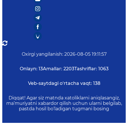
Oxirgi yangilanish
:
2026-08-05 19:11:57
Onlayn:
13
Amallar:
2203
Tashriflar:
1063
Veb-saytdagi o‘rtacha vaqt:
138
Diqqat! Agar siz matnda xatoliklarni aniqlasangiz,
ma’muriyatni xabardor qilish uchun ularni belgilab,
pastda hosil bo‘ladigan tugmani bosing