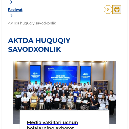
16
+
Faoliyat
AKTda huquqiy savodxonlik
AKTDA HUQUQIY
SAVODXONLIK
Media vakillari uchun
bolalarning axborot