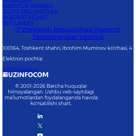
MAXFIYLIK SIYOSATI
OCHIQ MA'LUMOTLAR
AXBOROT XIZMATI
BOG'LANISH
O‘zbekiston Respublikasi Raqamli
Texnologiyalar Vazirligi
100164, Toshkent shahri, Ibrohim Muminov ko‘chasi, 4
Elektron pochta
:
info@digital.uz
© 2001-
2026
Barcha huquqlar
himoyalangan. Ushbu veb-saytdagi
ma’lumotlardan foydalanganda havola
ko‘rsatilishi shart.