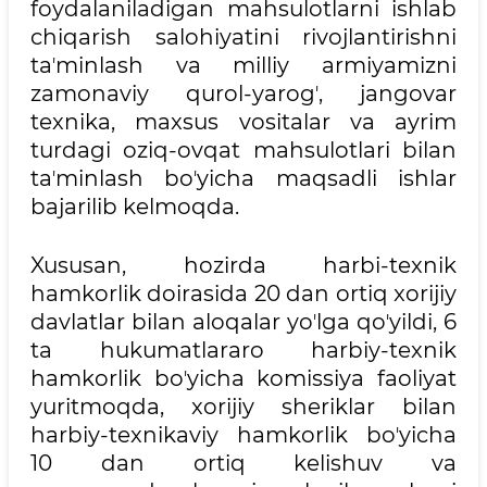
foydalaniladigan mahsulotlarni ishlab
chiqarish salohiyatini rivojlantirishni
taʼminlash va milliy armiyamizni
zamonaviy qurol-yarogʼ, jangovar
texnika, maxsus vositalar va ayrim
turdagi oziq-ovqat mahsulotlari bilan
taʼminlash boʼyicha maqsadli ishlar
bajarilib kelmoqda.
Xususan, hozirda harbi-texnik
hamkorlik doirasida 20 dan ortiq xorijiy
davlatlar bilan aloqalar yoʼlga qoʼyildi, 6
ta hukumatlararo harbiy-texnik
hamkorlik boʼyicha komissiya faoliyat
yuritmoqda, xorijiy sheriklar bilan
harbiy-texnikaviy hamkorlik boʼyicha
10 dan ortiq kelishuv va