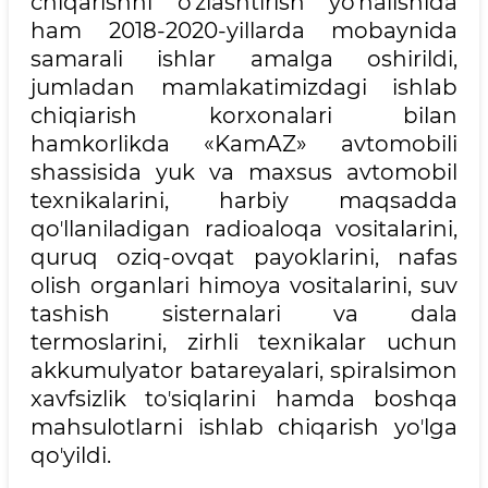
chiqarishni oʼzlashtirish yoʼnalishida
ham 2018-2020-yillarda mobaynida
samarali ishlar amalga oshirildi,
jumladan mamlakatimizdagi ishlab
chiqiarish korxonalari bilan
hamkorlikda «KamАZ» avtomobili
shassisida yuk va maxsus avtomobil
texnikalarini, harbiy maqsadda
qoʼllaniladigan radioaloqa vositalarini,
quruq oziq-ovqat payoklarini, nafas
olish organlari himoya vositalarini, suv
tashish sisternalari va dala
termoslarini, zirhli texnikalar uchun
akkumulyator batareyalari, spiralsimon
xavfsizlik toʼsiqlarini hamda boshqa
mahsulotlarni ishlab chiqarish yoʼlga
qoʼyildi.