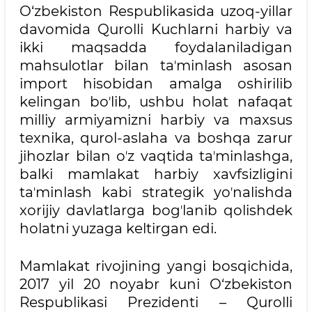
O‘zbekiston Respublikasida uzoq-yillar
davomida Qurolli Kuchlarni harbiy va
ikki maqsadda foydalaniladigan
mahsulotlar bilan taʼminlash asosan
import hisobidan amalga oshirilib
kelingan boʼlib, ushbu holat nafaqat
milliy armiyamizni harbiy va maxsus
texnika, qurol-aslaha va boshqa zarur
jihozlar bilan oʼz vaqtida taʼminlashga,
balki mamlakat harbiy xavfsizligini
taʼminlash kabi strategik yoʼnalishda
xorijiy davlatlarga bogʼlanib qolishdek
holatni yuzaga keltirgan edi.
Mamlakat rivojining yangi bosqichida,
2017 yil 20 noyabr kuni O‘zbekiston
Respublikasi Prezidenti – Qurolli