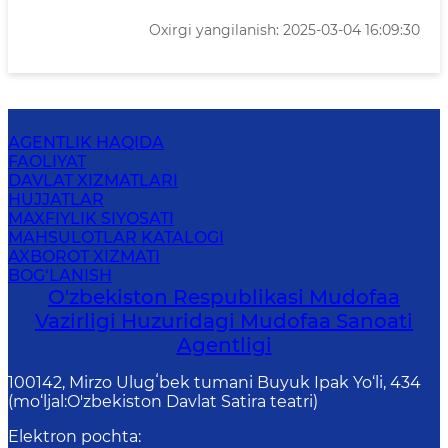
Oxirgi yangilanish: 2025-03-04 16:09:30
AGENTLIK HAQIDA
FAOLIYAT
DAVLAT XIZMATLARI
HUJJATLAR
MAXFIYLIK SIYOSATI
MAHSULOTLAR KATALOGI
AXBOROT XIZMATI
BOG‘LANISH
O'zbekiston Respublikasi Mudofaa
Vazirligi Huzuridagi Mudofaa Sanoati
Agentligi
100142, Mirzo Ulugʻbek tumani Buyuk Ipak Yo‘li, 434
(mo‘ljal:O'zbekiston Davlat Satira teatri)
Elektron pochta
: