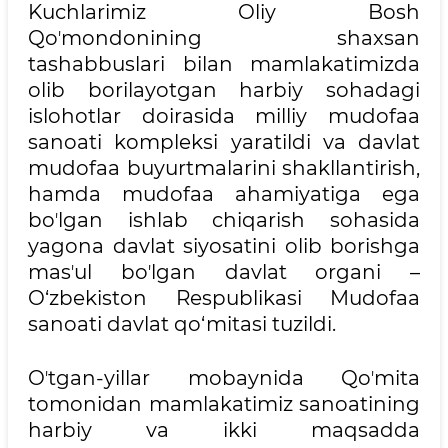
Kuchlarimiz Oliy Bosh
Qoʼmondonining shaxsan
tashabbuslari bilan mamlakatimizda
olib borilayotgan harbiy sohadagi
islohotlar doirasida milliy mudofaa
sanoati kompleksi yaratildi va davlat
mudofaa buyurtmalarini shakllantirish,
hamda mudofaa ahamiyatiga ega
boʼlgan ishlab chiqarish sohasida
yagona davlat siyosatini olib borishga
masʼul boʼlgan davlat organi –
O‘zbekiston Respublikasi Mudofaa
sanoati davlat qo‘mitasi tuzildi.
Oʼtgan-yillar mobaynida Qoʼmita
tomonidan mamlakatimiz sanoatining
harbiy va ikki maqsadda