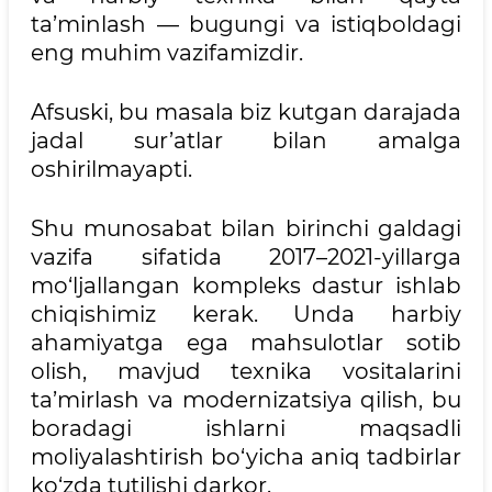
ta’minlash — bugungi va istiqboldagi
eng muhim vazifamizdir.
Afsuski, bu masala biz kutgan darajada
jadal sur’atlar bilan amalga
oshirilmayapti.
Shu munosabat bilan birinchi galdagi
vazifa sifatida 2017–2021-yillarga
mo‘ljallangan kompleks dastur ishlab
chiqishimiz kerak. Unda harbiy
ahamiyatga ega mahsulotlar sotib
olish, mavjud texnika vositalarini
ta’mirlash va modernizatsiya qilish, bu
boradagi ishlarni maqsadli
moliyalashtirish bo‘yicha aniq tadbirlar
ko‘zda tutilishi darkor.