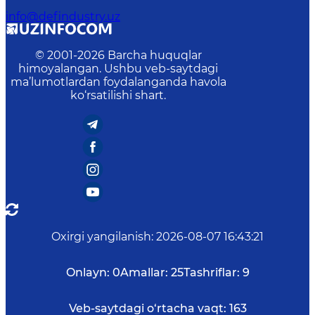
info@defindustry.uz
© 2001-
2026
Barcha huquqlar
himoyalangan. Ushbu veb-saytdagi
ma’lumotlardan foydalanganda havola
ko‘rsatilishi shart.
Oxirgi yangilanish
:
2026-08-07 16:43:21
Onlayn:
0
Amallar:
25
Tashriflar:
9
Veb-saytdagi o‘rtacha vaqt:
163