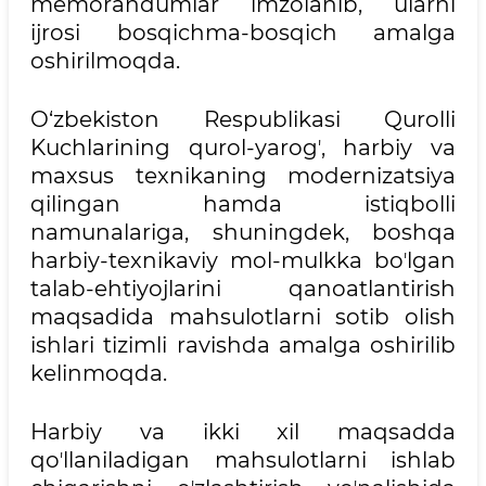
memorandumlar imzolanib, ularni
ijrosi bosqichma-bosqich amalga
oshirilmoqda.
O‘zbekiston Respublikasi Qurolli
Kuchlarining qurol-yarogʼ, harbiy va
maxsus texnikaning modernizatsiya
qilingan hamda istiqbolli
namunalariga, shuningdek, boshqa
harbiy-texnikaviy mol-mulkka boʼlgan
talab-ehtiyojlarini qanoatlantirish
maqsadida mahsulotlarni sotib olish
ishlari tizimli ravishda amalga oshirilib
kelinmoqda.
Harbiy va ikki xil maqsadda
qoʼllaniladigan mahsulotlarni ishlab