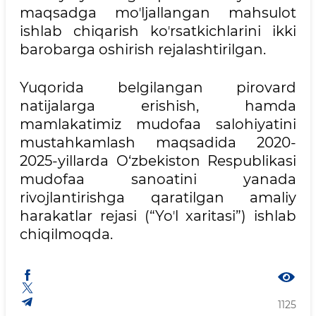
maqsadga moʼljallangan mahsulot
ishlab chiqarish koʼrsatkichlarini ikki
barobarga oshirish rejalashtirilgan.
Yuqorida belgilangan pirovard
natijalarga erishish, hamda
mamlakatimiz mudofaa salohiyatini
mustahkamlash maqsadida 2020-
2025-yillarda O‘zbekiston Respublikasi
mudofaa sanoatini yanada
rivojlantirishga qaratilgan amaliy
harakatlar rejasi (“Yoʼl xaritasi”) ishlab
chiqilmoqda.
1125