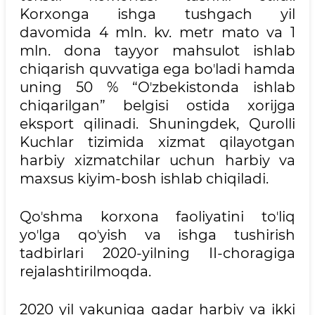
Korxonga ishga tushgach yil
davomida 4 mln. kv. metr mato va 1
mln. dona tayyor mahsulot ishlab
chiqarish quvvatiga ega boʼladi hamda
uning 50 % “Oʼzbekistonda ishlab
chiqarilgan” belgisi ostida xorijga
eksport qilinadi. Shuningdek, Qurolli
Kuchlar tizimida xizmat qilayotgan
harbiy xizmatchilar uchun harbiy va
maxsus kiyim-bosh ishlab chiqiladi.
Qoʼshma korxona faoliyatini toʼliq
yoʼlga qoʼyish va ishga tushirish
tadbirlari 2020-yilning II-choragiga
rejalashtirilmoqda.
2020 yil yakuniga qadar harbiy va ikki