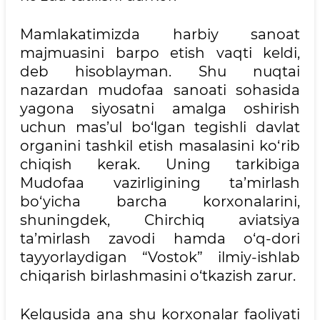
Mamlakatimizda harbiy sanoat
majmuasini barpo etish vaqti keldi,
deb hisoblayman. Shu nuqtai
nazardan mudofaa sanoati sohasida
yagona siyosatni amalga oshirish
uchun mas’ul bo‘lgan tegishli davlat
organini tashkil etish masalasini ko‘rib
chiqish kerak. Uning tarkibiga
Mudofaa vazirligining ta’mirlash
bo‘yicha barcha korxonalarini,
shuningdek, Chirchiq aviatsiya
ta’mirlash zavodi hamda o‘q-dori
tayyorlaydigan “Vostok” ilmiy-ishlab
chiqarish birlashmasini o‘tkazish zarur.
Kelgusida ana shu korxonalar faoliyati