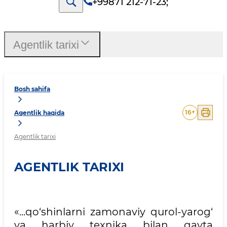
+99871 212-71-23
;
Agentlik tarixi
Bosh sahifa
16
+
Agentlik haqida
Agentlik tarixi
AGENTLIK TARIXI
«...qo‘shinlarni zamonaviy qurol-yarog‘
va harbiy texnika bilan qayta