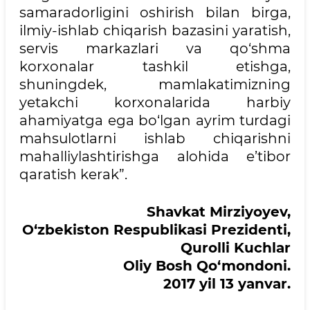
samaradorligini oshirish bilan birga,
ilmiy-ishlab chiqarish bazasini yaratish,
servis markazlari va qo‘shma
korxonalar tashkil etishga,
shuningdek, mamlakatimizning
yetakchi korxonalarida harbiy
ahamiyatga ega bo‘lgan ayrim turdagi
mahsulotlarni ishlab chiqarishni
mahalliylashtirishga alohida e’tibor
qaratish kerak”.
Shavkat Mirziyoyev,
O‘zbekiston Respublikasi Prezidenti,
Qurolli Kuchlar
Oliy Bosh Qo‘mondoni.
2017 yil 13 yanvar.