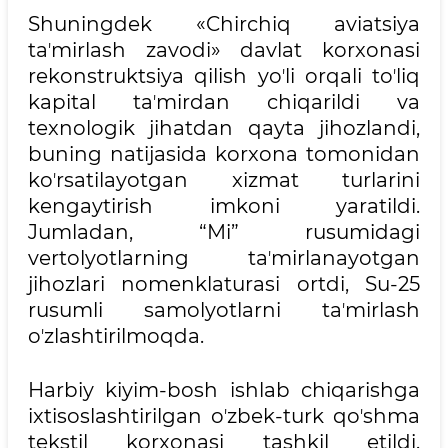
Shuningdek «Chirchiq aviatsiya
taʼmirlash zavodi» davlat korxonasi
rekonstruktsiya qilish yoʼli orqali toʼliq
kapital taʼmirdan chiqarildi va
texnologik jihatdan qayta jihozlandi,
buning natijasida korxona tomonidan
koʼrsatilayotgan xizmat turlarini
kengaytirish imkoni yaratildi.
Jumladan, “Mi” rusumidagi
vertolyotlarning taʼmirlanayotgan
jihozlari nomenklaturasi ortdi, Su-25
rusumli samolyotlarni taʼmirlash
oʼzlashtirilmoqda.
Harbiy kiyim-bosh ishlab chiqarishga
ixtisoslashtirilgan oʼzbek-turk qoʼshma
tekstil korxonasi tashkil etildi.