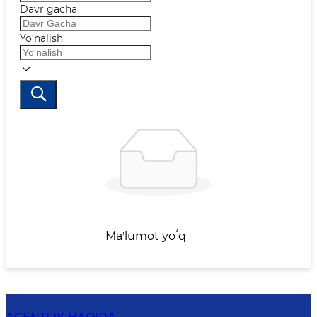
Davr gacha
Yo‘nalish
Maʼlumot yoʻq