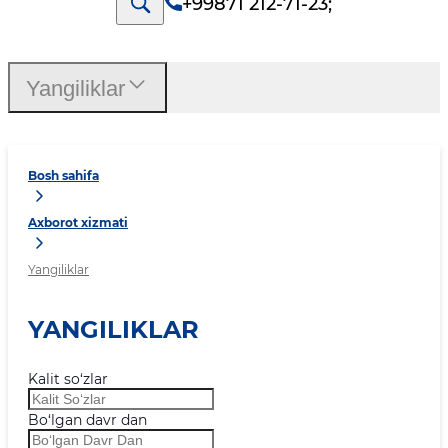
+99871 212-71-23
;
Yangiliklar
Bosh sahifa
Axborot xizmati
Yangiliklar
YANGILIKLAR
Kalit so‘zlar
Bo‘lgan davr dan