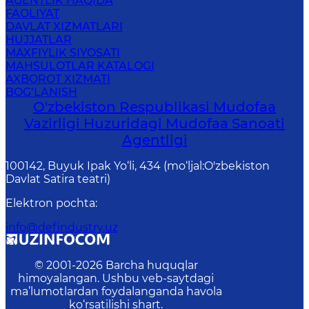
AGENTLIK HAQIDA
FAOLIYAT
DAVLAT XIZMATLARI
HUJJATLAR
MAXFIYLIK SIYOSATI
MAHSULOTLAR KATALOGI
AXBOROT XIZMATI
BOG‘LANISH
O'zbekiston Respublikasi Mudofaa
Vazirligi Huzuridagi Mudofaa Sanoati
Agentligi
100142, Buyuk Ipak Yo‘li, 434 (mo‘ljal:O'zbekiston
Davlat Satira teatri)
Elektron pochta
:
info@defindustry.uz
© 2001-
2026
Barcha huquqlar
himoyalangan. Ushbu veb-saytdagi
ma’lumotlardan foydalanganda havola
ko‘rsatilishi shart.