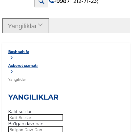
+99871 212-71-23
;
Yangiliklar
Bosh sahifa
Axborot xizmati
Yangiliklar
YANGILIKLAR
Kalit so‘zlar
Bo‘lgan davr dan