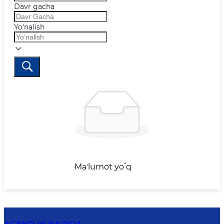
Davr gacha
Yo‘nalish
Maʼlumot yoʻq