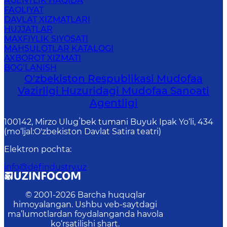
AGENTLIK HAQIDA
FAOLIYAT
DAVLAT XIZMATLARI
HUJJATLAR
MAXFIYLIK SIYOSATI
MAHSULOTLAR KATALOGI
AXBOROT XIZMATI
BOG‘LANISH
O'zbekiston Respublikasi Mudofaa
Vazirligi Huzuridagi Mudofaa Sanoati
Agentligi
100142, Mirzo Ulugʻbek tumani Buyuk Ipak Yo‘li, 434
(mo‘ljal:O'zbekiston Davlat Satira teatri)
Elektron pochta
:
info@defindustry.uz
© 2001-
2026
Barcha huquqlar
himoyalangan. Ushbu veb-saytdagi
ma’lumotlardan foydalanganda havola
ko‘rsatilishi shart.