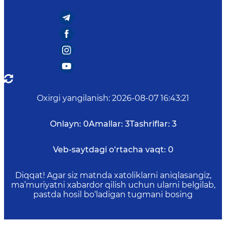
Oxirgi yangilanish
:
2026-08-07 16:43:21
Onlayn:
0
Amallar:
3
Tashriflar:
3
Veb-saytdagi o‘rtacha vaqt:
0
Diqqat! Agar siz matnda xatoliklarni aniqlasangiz,
ma’muriyatni xabardor qilish uchun ularni belgilab,
pastda hosil bo‘ladigan tugmani bosing