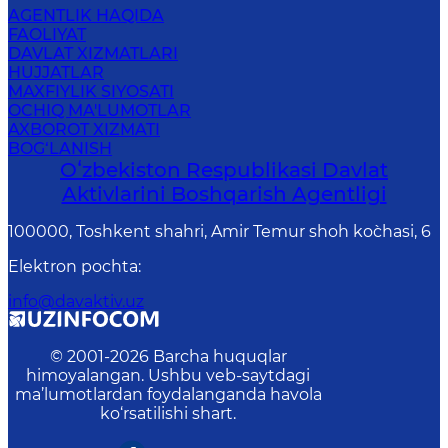
AGENTLIK HAQIDA
FAOLIYAT
DAVLAT XIZMATLARI
HUJJATLAR
MAXFIYLIK SIYOSATI
OCHIQ MA'LUMOTLAR
AXBOROT XIZMATI
BOG‘LANISH
Oʻzbekiston Respublikasi Davlat
Aktivlarini Boshqarish Agentligi
100000, Toshkent shahri, Amir Temur shoh ko`chasi, 6
Elektron pochta
:
info@davaktiv.uz
© 2001-
2026
Barcha huquqlar
himoyalangan. Ushbu veb-saytdagi
ma’lumotlardan foydalanganda havola
ko‘rsatilishi shart.