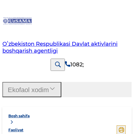
Oʻzbekiston Respublikasi Davlat aktivlarini
boshqarish agentligi
1082
;
Ekofaol xodim
Bosh sahifa
Faoliyat