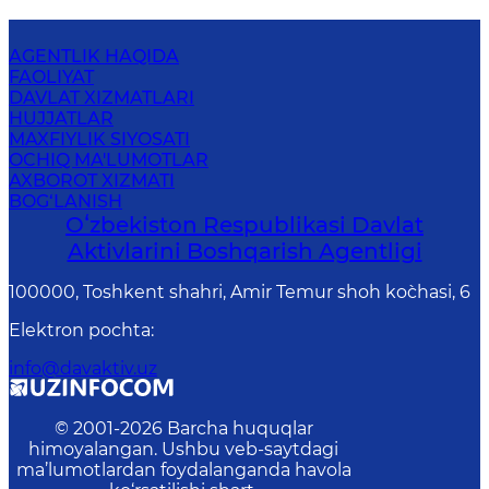
AGENTLIK HAQIDA
FAOLIYAT
DAVLAT XIZMATLARI
HUJJATLAR
MAXFIYLIK SIYOSATI
OCHIQ MA'LUMOTLAR
AXBOROT XIZMATI
BOG‘LANISH
Oʻzbekiston Respublikasi Davlat
Aktivlarini Boshqarish Agentligi
100000, Toshkent shahri, Amir Temur shoh ko`chasi, 6
Elektron pochta
:
info@davaktiv.uz
© 2001-
2026
Barcha huquqlar
himoyalangan. Ushbu veb-saytdagi
ma’lumotlardan foydalanganda havola