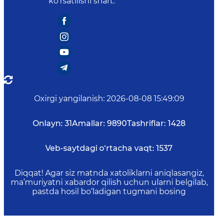
ko‘rsatilishi shart.
Oxirgi yangilanish
:
2026-08-08 15:49:09
Onlayn:
31
Amallar:
9890
Tashriflar:
1428
Veb-saytdagi o‘rtacha vaqt:
1537
Diqqat! Agar siz matnda xatoliklarni aniqlasangiz,
ma’muriyatni xabardor qilish uchun ularni belgilab,
pastda hosil bo‘ladigan tugmani bosing