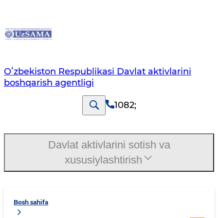
Oʻzbekiston Respublikasi Davlat aktivlarini
boshqarish agentligi
1082
;
Davlat aktivlarini sotish va
xususiylashtirish
Bosh sahifa