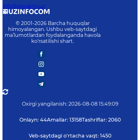
info@davaktiv.uz
© 2001-
2026
Barcha huquqlar
himoyalangan. Ushbu veb-saytdagi
ma’lumotlardan foydalanganda havola
ko‘rsatilishi shart.
Oxirgi yangilanish
:
2026-08-08 15:49:09
Onlayn:
44
Amallar:
13158
Tashriflar:
2060
Veb-saytdagi o‘rtacha vaqt:
1450