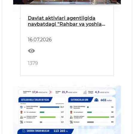
Davlat aktivlari agentligida
navbatdagi "Rahbar va yoshlar"
ochiq muloqoti tashkil etildi
16.07.2026
1379