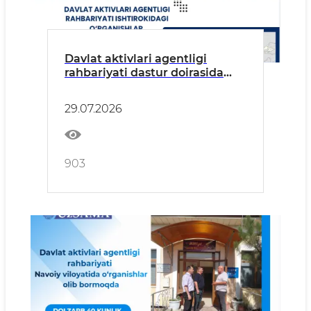
Davlat aktivlari agentligi
rahbariyati dastur doirasida
Navoiy viloyatining Karmana,
Navbahor, Xatirchi va Nurota
29.07.2026
tumanlarida o‘rganish
o‘tkazmoqda
903