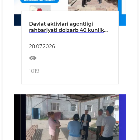
Davlat aktivlari agentligi
rahbariyati dolzarb 40 kunlik
doirasida Navoiy viloyatida
o‘rganish o‘tkazdi
28.07.2026
1019