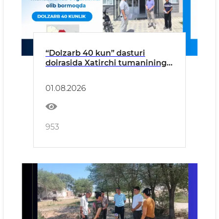
“Dolzarb 40 kun” dasturi
doirasida Xatirchi tumanining
“Qoracha”, “Nayman”,
“A.Navoiy” va “Damariq”
01.08.2026
mahallalarida manzilli
o‘rganishlar olib borildi
953