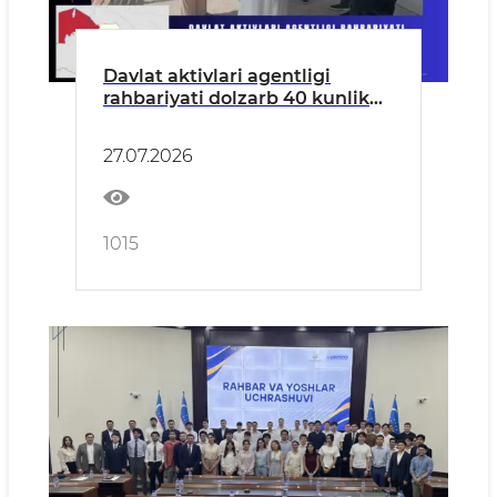
Davlat aktivlari agentligi
rahbariyati dolzarb 40 kunlik
doirasida Qoraqalpog‘iston
Respublikasida o‘rganish
27.07.2026
o‘tkazmoqda
1015