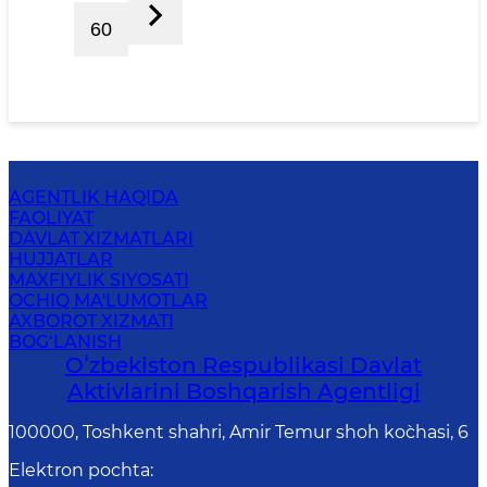
60
AGENTLIK HAQIDA
FAOLIYAT
DAVLAT XIZMATLARI
HUJJATLAR
MAXFIYLIK SIYOSATI
OCHIQ MA'LUMOTLAR
AXBOROT XIZMATI
BOG‘LANISH
Oʻzbekiston Respublikasi Davlat
Aktivlarini Boshqarish Agentligi
100000, Toshkent shahri, Amir Temur shoh ko`chasi, 6
Elektron pochta
: