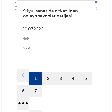
9-iyul sanasida o'tkazilgan
onlayn savdolar natijasi
10.07.2026
758
1
2
3
4
5
6
7