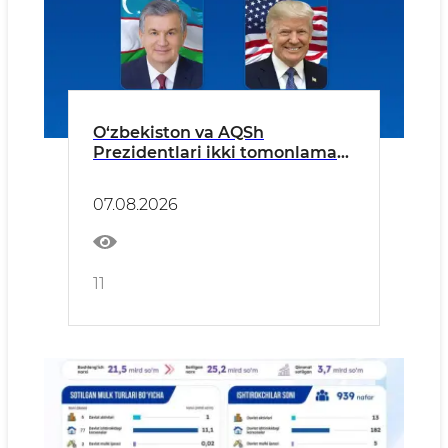
O‘zbekiston va AQSh
Prezidentlari ikki tomonlama
munosabatlarni yanada
mustahkamlash istiqbollarini
07.08.2026
muhokama qildilar
11