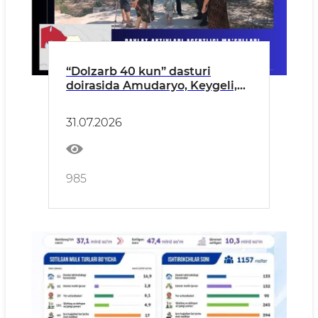
“Dolzarb 40 kun” dasturi
doirasida Amudaryo, Keygeli,
Bo'zatov tumanlarida manzilli
o‘rganishlar olib borildi
31.07.2026
985