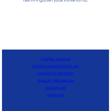
tashrifingizdan juda xursandmiz!
PORTAL HAQIDA
FOYDALANISH SHARTLARI
MAXFIYLIK SIYOSATI
DAVLAT ORGANLARI
HUJJATLAR
FAOLIYAT