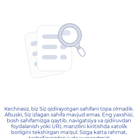
404 — Страница не найд
Kechirasiz, biz Siz qidirayotgan sahifani topa olmadik.
Afsuski, Siz izlagan sahifa mavjud emas. Eng yaxshisi,
bosh sahifamizga qaytib, navigatsiya va qidiruvdan
foydalanish yoki URL manzilini kiritishda xatolik
borligini tekshirgan ma'qul. Sizga katta rahmat,