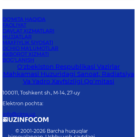
QO'MITA HAQIDA
FAOLIYAT
DAVLAT XIZMATLARI
HUJJATLAR
MAXFIYLIK SIYOSATI
OCHIQ MA'LUMOTLAR
AXBOROT XIZMATI
BOG‘LANISH
O'zbekiston Respublikasi Vazirlar
Mahkamasi Huzuridagi Sanoat, Radiatsiya
Va Yadro Xavfsizligi Qo‘mitasi
100011, Toshkent sh., М-14, 27-uy
Elektron pochta
:
info@cirns.uz.
© 2001-
2026
Barcha huquqlar
himoyalangan. Ushbu veb-saytdagi