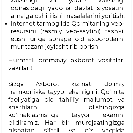
xavsizligi va yadro xavsizligi
doirasidagi yagona davlat siyosatini
amalga oshirilishi masalalarini yoritish;
Internet tarmog‘ida Qo‘mitaning veb-
resursini (rasmiy veb-saytini) tashkil
etish, unga sohaga oid axborotlarni
muntazam joylashtirib borish.
Hurmatli ommaviy axborot vositalari
vakillari!
Sizga Axborot xizmati doimiy
hamkorlikka tayyor ekanligini, Qo‘mita
faoliyatiga oid tahliliy ma'lumot va
sharhlarni olishingizga
ko'maklashishga tayyor ekanini
bildiramiz. Har bir murojaatingizga
nisbatan sifatli va o'z vaqtida