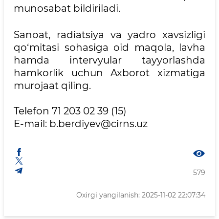
munosabat bildiriladi.
Sanoat, radiatsiya va yadro xavsizligi
qo‘mitasi sohasiga oid maqola, lavha
hamda intervyular tayyorlashda
hamkorlik uchun Axborot xizmatiga
murojaat qiling.
Telefon 71 203 02 39 (15)
E-mail: b.berdiyev@cirns.uz
579
Oxirgi yangilanish: 2025-11-02 22:07:34