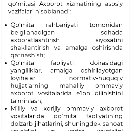
qo‘mitasi Axborot xizmatining asosiy
vazifalari hisoblanadi:
Qo‘mita rahbariyati tomonidan
belgilanadigan sohada
axboratlashtirish siyosatini
shakllantirish va amalga oshirishda
qatnashish;
Qo‘mita faoliyati doirasidagi
yangiliklar, amalga oshirilayotgan
loyihalar, normativ-huquqiy
hujjatlarning mahalliy ommaviy
axborot vositalarida e’lon qilinishini
ta’minlash;
Milliy va xorijiy ommaviy axborot
vositalarida qo‘mita faoliyatining
dolzarb jihatlarini, shuningdek sanoat