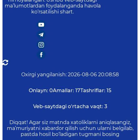
ma’lumotlardan foydalanganda havola
ko‘rsatilishi shart.
Oxirgi yangilanish
:
2026-08-06 20:08:58
Onlayn:
0
Amallar:
17
Tashriflar:
15
Veb-saytdagi o‘rtacha vaqt:
3
Diqqat! Agar siz matnda xatoliklarni aniqlasangiz,
ma’muriyatni xabardor qilish uchun ularni belgilab,
pastda hosil bo‘ladigan tugmani bosing