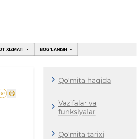
T XIZMATI
BOG‘LANISH
Qo'mita haqida
16
+
Vazifalar va
funksiyalar
Qo'mita tarixi