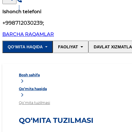
Ishonch telefoni
+998712030239
;
BARCHA RAQAMLAR
QO‘MITA HAQIDA
FAOLIYAT
DAVLAT XIZMATLA
Bosh sahifa
Qo‘mita haqida
Qo‘mita tuzilmasi
QO‘MITA TUZILMASI