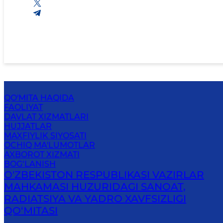
QO'MITA HAQIDA
FAOLIYAT
DAVLAT XIZMATLARI
HUJJATLAR
MAXFIYLIK SIYOSATI
OCHIQ MA'LUMOTLAR
AXBOROT XIZMATI
BOG‘LANISH
O'ZBEKISTON RESPUBLIKASI VAZIRLAR
MAHKAMASI HUZURIDAGI SANOAT,
RADIATSIYA VA YADRO XAVFSIZLIGI
QO‘MITASI