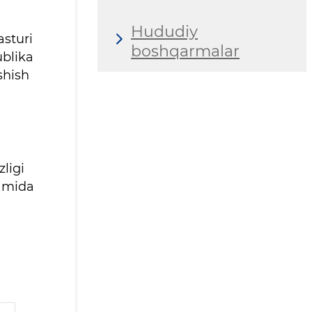
Hududiy
asturi
boshqarmalar
ublika
shish
ligi
damida