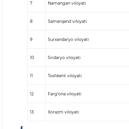
7
Namangan viloyati
8
Samarqand viloyati
9
Surxandaryo viloyati
10
Sirdaryo viloyati
11
Toshkent viloyati
12
Farg‘ona viloyati
13
Xorazm viloyati