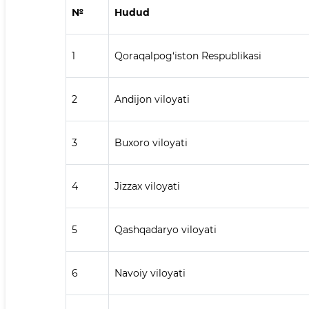
№
Hudud
1
Qoraqalpog‘iston Respublikasi
2
Andijon viloyati
3
Buxoro viloyati
4
Jizzax viloyati
5
Qashqadaryo viloyati
6
Navoiy viloyati