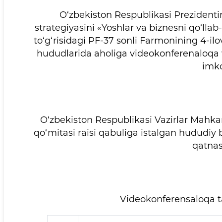
O‘zbekiston Respublikasi Prezidentin
strategiyasini «Yoshlar va biznesni qo‘lla
to‘g‘risidagi PF-37 sonli Farmonining 4-il
hududlarida aholiga videokonferenaloqa v
imko
O‘zbekiston Respublikasi Vazirlar Mahkam
qo‘mitasi raisi qabuliga istalgan hududiy
qatna
Videokonferensaloqa ta