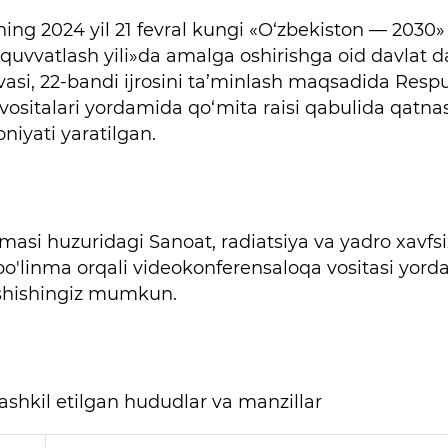
ing 2024 yil 21 fevral kungi «O‘zbekiston — 2030»
b-quvvatlash yili»da amalga oshirishga oid davlat d
ovasi, 22-bandi ijrosini ta’minlash maqsadida Resp
ositalari yordamida qo‘mita raisi qabulida qatna
niyati yaratilgan.
asi huzuridagi Sanoat, radiatsiya va yadro xavfsiz
 bo'linma orqali videokonferensaloqa vositasi yor
shishingiz mumkun.
shkil etilgan hududlar va manzillar