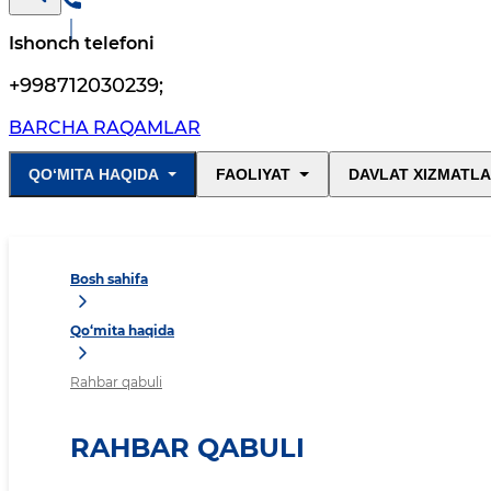
Ishonch telefoni
+998712030239
;
BARCHA RAQAMLAR
QO‘MITA HAQIDA
FAOLIYAT
DAVLAT XIZMATLA
Bosh sahifa
Qo‘mita haqida
Rahbar qabuli
RAHBAR QABULI