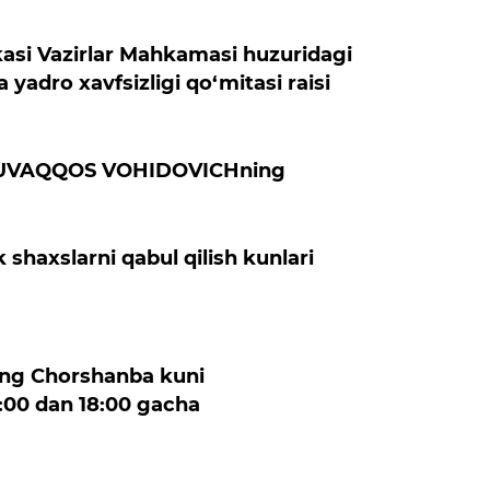
asi Vazirlar Mahkamasi huzuridagi
a yadro xavfsizligi qo‘mitasi raisi
UVAQQOS VOHIDOVICHning
 shaxslarni qabul qilish kunlari
ing Chorshanba kuni
6:00 dan 18:00 gacha