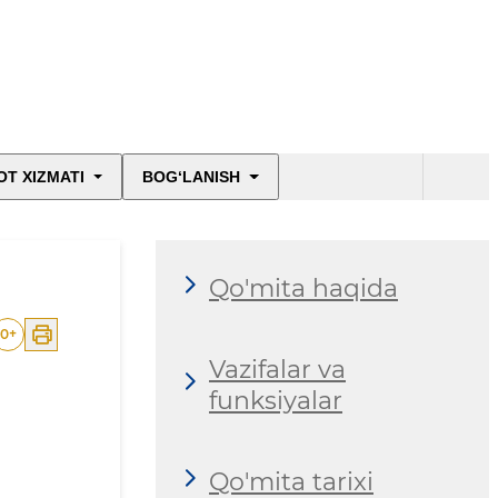
T XIZMATI
BOG‘LANISH
Qo'mita haqida
0
+
Vazifalar va
funksiyalar
Qo'mita tarixi