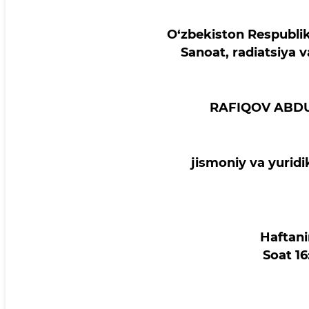
O‘zbekiston Respublik
Sanoat, radiatsiya v
RAFIQOV ABD
jismoniy va yuridik
Haftan
Soat 1