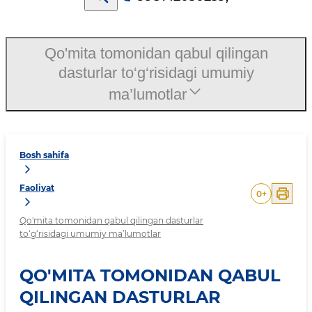
Qo'mita tomonidan qabul qilingan
dasturlar to‘g‘risidagi umumiy
ma’lumotlar
Bosh sahifa
Faoliyat
0
+
Qo'mita tomonidan qabul qilingan dasturlar
to‘g‘risidagi umumiy ma’lumotlar
QO'MITA TOMONIDAN QABUL
QILINGAN DASTURLAR