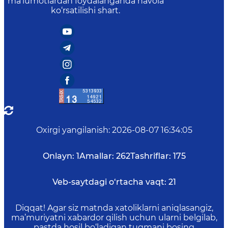
ma’lumotlardan foydalanganda havola
ko‘rsatilishi shart.
Oxirgi yangilanish
:
2026-08-07 16:34:05
Onlayn:
1
Amallar:
262
Tashriflar:
175
Veb-saytdagi o‘rtacha vaqt:
21
Diqqat! Agar siz matnda xatoliklarni aniqlasangiz,
ma’muriyatni xabardor qilish uchun ularni belgilab,
pastda hosil bo‘ladigan tugmani bosing