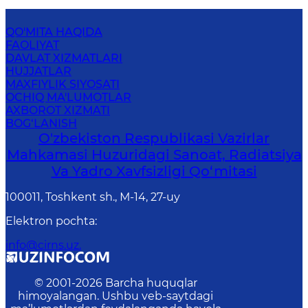
QO'MITA HAQIDA
FAOLIYAT
DAVLAT XIZMATLARI
HUJJATLAR
MAXFIYLIK SIYOSATI
OCHIQ MA'LUMOTLAR
AXBOROT XIZMATI
BOG‘LANISH
O'zbekiston Respublikasi Vazirlar
Mahkamasi Huzuridagi Sanoat, Radiatsiya
Va Yadro Xavfsizligi Qo‘mitasi
100011, Toshkent sh., М-14, 27-uy
Elektron pochta
:
info@cirns.uz.
© 2001-
2026
Barcha huquqlar
himoyalangan. Ushbu veb-saytdagi