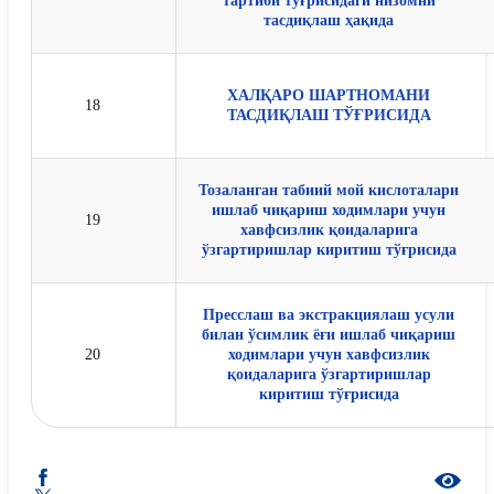
тартиби тўғрисидаги низомни
тасдиқлаш ҳақида
ХАЛҚАРО ШАРТНОМАНИ
18
ТАСДИҚЛАШ ТЎҒРИСИДА
Тозаланган табиий мой кислоталари
ишлаб чиқариш ходимлари учун
19
хавфсизлик қоидаларига
ўзгартиришлар киритиш тўғрисида
Пресслаш ва экстракциялаш усули
билан ўсимлик ёғи ишлаб чиқариш
20
ходимлари учун хавфсизлик
қоидаларига ўзгартиришлар
киритиш тўғрисида