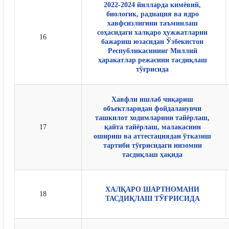
2022-2024 йилларда кимёвий,
биологик, радиация ва ядро
хавфсизлигини таъминлаш
соҳасидаги халқаро ҳужжатларни
16
бажариш юзасидан Ўзбекистон
Республикасининг Миллий
ҳаракатлар режасини тасдиқлаш
тўғрисида
Хавфли ишлаб чиқариш
объектларидан фойдаланувчи
ташкилот ходимларини тайёрлаш,
17
қайта тайёрлаш, малакасини
ошириш ва аттестациядан ўтказиш
тартиби тўғрисидаги низомни
тасдиқлаш ҳақида
ХАЛҚАРО ШАРТНОМАНИ
18
ТАСДИҚЛАШ ТЎҒРИСИДА