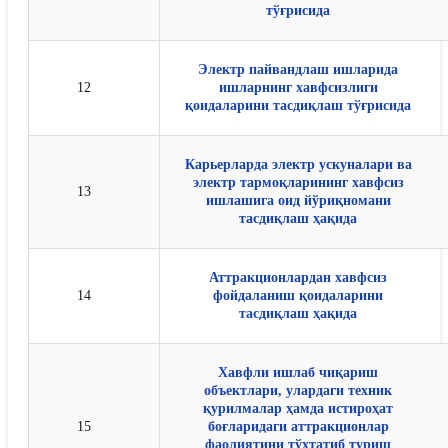
тўғрисида
Электр пайвандлаш ишларида
12
ишларнинг хавфсизлиги
қоидаларини тасдиқлаш тўғрисида
Карьерларда электр ускуналари ва
электр тармоқларининг хавфсиз
13
ишлашига оид йўриқномани
тасдиқлаш ҳақида
Аттракционлардан хавфсиз
14
фойдаланиш қоидаларини
тасдиқлаш ҳақида
Хавфли ишлаб чиқариш
объектлари, улардаги техник
қурилмалар ҳамда истироҳат
15
боғларидаги аттракционлар
фаолиятини тўхтатиб туриш