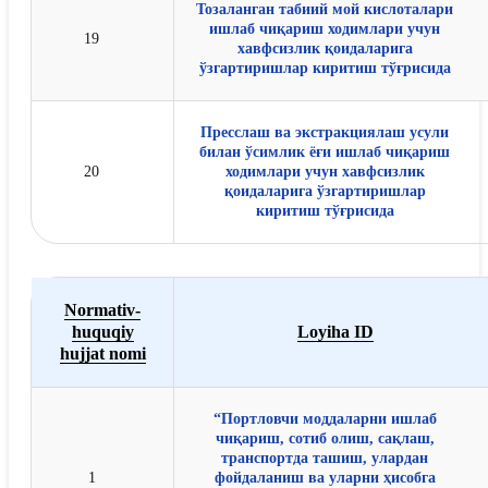
Тозаланган табиий мой кислоталари
ишлаб чиқариш ходимлари учун
19
хавфсизлик қоидаларига
ўзгартиришлар киритиш тўғрисида
Пресслаш ва экстракциялаш усули
билан ўсимлик ёғи ишлаб чиқариш
20
ходимлари учун хавфсизлик
қоидаларига ўзгартиришлар
киритиш тўғрисида
Normativ-
huquqiy
Loyiha ID
hujjat nomi
“Портловчи моддаларни ишлаб
чиқариш, сотиб олиш, сақлаш,
транспортда ташиш, улардан
1
фойдаланиш ва уларни ҳисобга