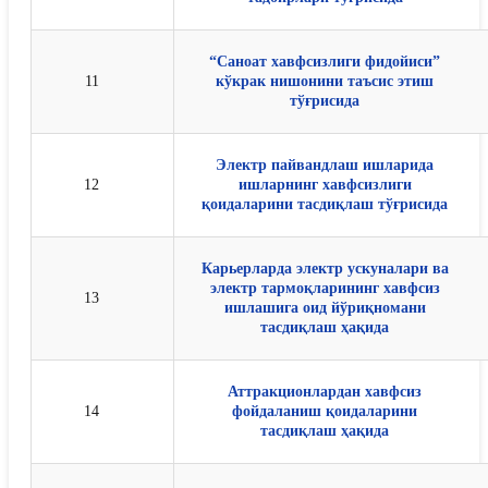
“Саноат хавфсизлиги фидойиси”
11
кўкрак нишонини таъсис этиш
тўғрисида
Электр пайвандлаш ишларида
12
ишларнинг хавфсизлиги
қоидаларини тасдиқлаш тўғрисида
Карьерларда электр ускуналари ва
электр тармоқларининг хавфсиз
13
ишлашига оид йўриқномани
тасдиқлаш ҳақида
Аттракционлардан хавфсиз
14
фойдаланиш қоидаларини
тасдиқлаш ҳақида