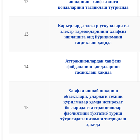
12
ишларнинг хавфсизлиги
қоидаларини тасдиқлаш тўғрисида
Карьерларда электр ускуналари ва
электр тармоқларининг хавфсиз
13
ишлашига оид йўриқномани
тасдиқлаш ҳақида
Аттракционлардан хавфсиз
14
фойдаланиш қоидаларини
тасдиқлаш ҳақида
Хавфли ишлаб чиқариш
объектлари, улардаги техник
қурилмалар ҳамда истироҳат
15
боғларидаги аттракционлар
фаолиятини тўхтатиб туриш
тўғрисидаги низомни тасдиқлаш
ҳақида