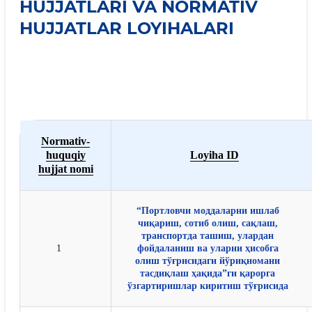
HUJJATLARI VA NORMATIV
HUJJATLAR LOYIHALARI
Normativ-
huquqiy
Loyiha ID
hujjat nomi
“Портловчи моддаларни ишлаб
чиқариш, сотиб олиш, сақлаш,
транспортда ташиш, улардан
1
фойдаланиш ва уларни ҳисобга
олиш тўғрисидаги йўриқномани
тасдиқлаш ҳақида”ги қарорга
ўзгартиришлар киритиш тўғрисида