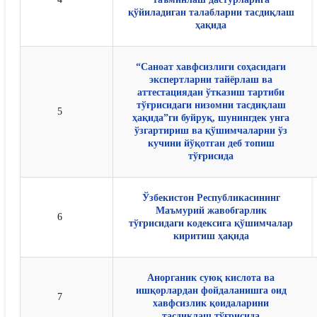
қўйиладиган талабларни тасдиқлаш
ҳақида
“Саноат хавфсизлиги соҳасидаги
экспертларни тайёрлаш ва
аттестациядан ўтказиш тартиби
тўғрисидаги низомни тасдиқлаш
5
ҳақида”ги буйруқ, шунингдек унга
ўзгартириш ва қўшимчаларни ўз
кучини йўқотган деб топиш
тўғрисида
Ўзбекистон Республикасининг
Маъмурий жавобгарлик
6
тўғрисидаги кодексига қўшимчалар
киритиш ҳақида
Анорганик суюқ кислота ва
ишқорлардан фойдаланишга оид
7
хавфсизлик қоидаларини
тасдиқлаш тўғрисида