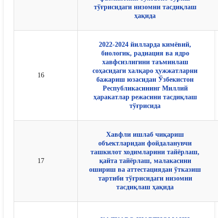
тўғрисидаги низомни тасдиқлаш
ҳақида
2022-2024 йилларда кимёвий,
биологик, радиация ва ядро
хавфсизлигини таъминлаш
соҳасидаги халқаро ҳужжатларни
16
бажариш юзасидан Ўзбекистон
Республикасининг Миллий
ҳаракатлар режасини тасдиқлаш
тўғрисида
Хавфли ишлаб чиқариш
объектларидан фойдаланувчи
ташкилот ходимларини тайёрлаш,
17
қайта тайёрлаш, малакасини
ошириш ва аттестациядан ўтказиш
тартиби тўғрисидаги низомни
тасдиқлаш ҳақида