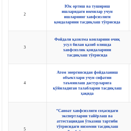
Юк ортиш ва тушириш
ишларидаги юкчилар учун
2
ишларнинг хавфсизлиги
қоидаларини тасдиқлаш тўғрисида
Фойдали қазилма конларини очиқ
усул билан қазиб олишда
3
хавфсизлик қоидаларини
тасдиқлаш тўғрисида
Атом энергиясидан фойдаланиш
объектлари учун сифатни
4
таъминлаш дастурларига
қўйиладиган талабларни тасдиқлаш
ҳақида
“Саноат хавфсизлиги соҳасидаги
экспертларни тайёрлаш ва
аттестациядан ўтказиш тартиби
тўғрисидаги низомни тасдиқлаш
5