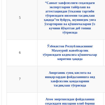
“Саноат хавфсизлиги соҳасидаги
экспертларни тайёрлаш ва
аттестациядан ўтказиш тартиби
тўғрисидаги низомни тасдиқлаш
5
ҳақида”ги буйруқ, шунингдек унга
ўзгартириш ва қўшимчаларни ўз
кучини йўқотган деб топиш
тўғрисида
Ўзбекистон Республикасининг
Маъмурий жавобгарлик
6
тўғрисидаги кодексига қўшимчалар
киритиш ҳақида
Анорганик суюқ кислота ва
ишқорлардан фойдаланишга оид
7
хавфсизлик қоидаларини
тасдиқлаш тўғрисида
Атом энергиясидан фойдаланиш
соҳасидаги ишларни олиб бориш