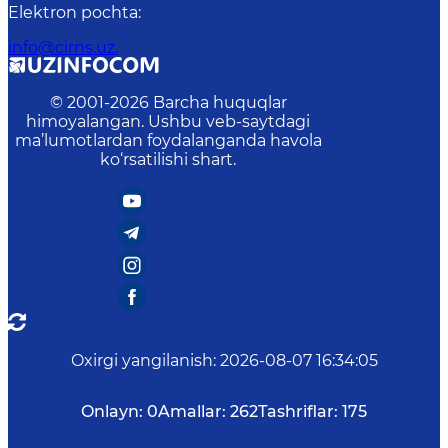
Elektron pochta
:
info@cirns.uz.
© 2001-
2026
Barcha huquqlar
himoyalangan. Ushbu veb-saytdagi
ma’lumotlardan foydalanganda havola
ko‘rsatilishi shart.
Oxirgi yangilanish
:
2026-08-07 16:34:05
Onlayn:
0
Amallar:
262
Tashriflar:
175