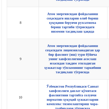
Атом энергиясидан фойдаланиш
соҳасидаги ишларни олиб бориш
8
ҳуқуқини берувчи рухсатнома
бериш тартиби тўғрисидаги
низомни тасдиқлаш ҳақида
Атом энергиясидан фойдаланиш
соҳасидаги лицензияланадиган ҳар
бир фаолият (иш) тури бўйича
9
унинг хавфсизлигини асослаш
юзасидан тақдим этиладиган
ҳужжатлар тўпламининг таркибини
тасдиқлаш тўғрисида
Ўзбекистон Республикаси Саноат
хавфсизлиги давлат қўмитаси
фаолиятини тартибга солувчи
10
норматив-ҳуқуқий ҳужжатларни
комплекс тизимлаштириш чора-
тадбирлари тўғрисида