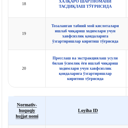
ХАЛҚАРО ШАРТНОМАНИ
18
ТАСДИҚЛАШ ТЎҒРИСИДА
Тозаланган табиий мой кислоталари
ишлаб чиқариш ходимлари учун
19
хавфсизлик қоидаларига
ўзгартиришлар киритиш тўғрисида
Пресслаш ва экстракциялаш усули
билан ўсимлик ёғи ишлаб чиқариш
20
ходимлари учун хавфсизлик
қоидаларига ўзгартиришлар
киритиш тўғрисида
Normativ-
huquqiy
Loyiha ID
hujjat nomi