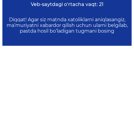
Veb-saytdagi o‘rtacha vaqt:
21
Diqqat! Agar siz matnda xatoliklarni aniqlasangiz,
ma’muriyatni xabardor qilish uchun ularni belgilab,
pastda hosil bo‘ladigan tugmani bosing