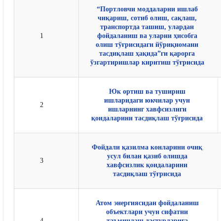
“Портловчи моддаларни ишлаб
чиқариш, сотиб олиш, сақлаш,
транспортда ташиш, улардан
1
фойдаланиш ва уларни ҳисобга
олиш тўғрисидаги йўриқномани
тасдиқлаш ҳақида”ги қарорга
ўзгартиришлар киритиш тўғрисида
Юк ортиш ва тушириш
ишларидаги юкчилар учун
2
ишларнинг хавфсизлиги
қоидаларини тасдиқлаш тўғрисида
Фойдали қазилма конларини очиқ
усул билан қазиб олишда
3
хавфсизлик қоидаларини
тасдиқлаш тўғрисида
Атом энергиясидан фойдаланиш
объектлари учун сифатни
4
таъминлаш дастурларига