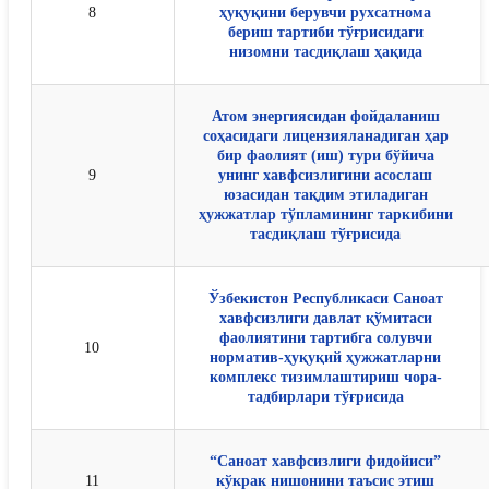
8
ҳуқуқини берувчи рухсатнома
бериш тартиби тўғрисидаги
низомни тасдиқлаш ҳақида
Атом энергиясидан фойдаланиш
соҳасидаги лицензияланадиган ҳар
бир фаолият (иш) тури бўйича
9
унинг хавфсизлигини асослаш
юзасидан тақдим этиладиган
ҳужжатлар тўпламининг таркибини
тасдиқлаш тўғрисида
Ўзбекистон Республикаси Саноат
хавфсизлиги давлат қўмитаси
фаолиятини тартибга солувчи
10
норматив-ҳуқуқий ҳужжатларни
комплекс тизимлаштириш чора-
тадбирлари тўғрисида
“Саноат хавфсизлиги фидойиси”
11
кўкрак нишонини таъсис этиш