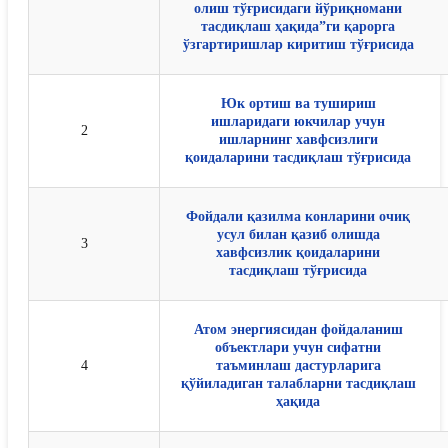
олиш тўғрисидаги йўриқномани
тасдиқлаш ҳақида”ги қарорга
ўзгартиришлар киритиш тўғрисида
Юк ортиш ва тушириш
ишларидаги юкчилар учун
2
ишларнинг хавфсизлиги
қоидаларини тасдиқлаш тўғрисида
Фойдали қазилма конларини очиқ
усул билан қазиб олишда
3
хавфсизлик қоидаларини
тасдиқлаш тўғрисида
Атом энергиясидан фойдаланиш
объектлари учун сифатни
4
таъминлаш дастурларига
қўйиладиган талабларни тасдиқлаш
ҳақида