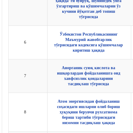
ҳақида”ги буйруқ, шунингдек унга
ўзгартириш ва қўшимчаларни ўз
кучини йўқотган деб топиш
тўғрисида
Ўзбекистон Республикасининг
Маъмурий жавобгарлик
6
тўғрисидаги кодексига қўшимчалар
киритиш ҳақида
Анорганик суюқ кислота ва
ишқорлардан фойдаланишга оид
7
хавфсизлик қоидаларини
тасдиқлаш тўғрисида
Атом энергиясидан фойдаланиш
соҳасидаги ишларни олиб бориш
8
ҳуқуқини берувчи рухсатнома
бериш тартиби тўғрисидаги
низомни тасдиқлаш ҳақида