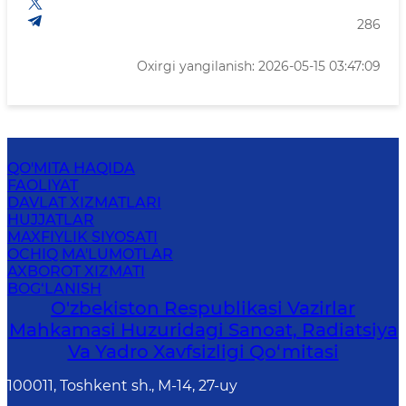
286
Oxirgi yangilanish: 2026-05-15 03:47:09
QO'MITA HAQIDA
FAOLIYAT
DAVLAT XIZMATLARI
HUJJATLAR
MAXFIYLIK SIYOSATI
OCHIQ MA'LUMOTLAR
AXBOROT XIZMATI
BOG‘LANISH
O'zbekiston Respublikasi Vazirlar
Mahkamasi Huzuridagi Sanoat, Radiatsiya
Va Yadro Xavfsizligi Qo‘mitasi
100011, Toshkent sh., М-14, 27-uy