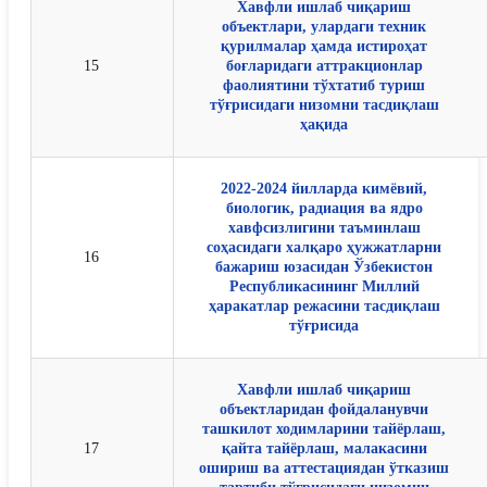
Хавфли ишлаб чиқариш
объектлари, улардаги техник
қурилмалар ҳамда истироҳат
15
боғларидаги аттракционлар
фаолиятини тўхтатиб туриш
тўғрисидаги низомни тасдиқлаш
ҳақида
2022-2024 йилларда кимёвий,
биологик, радиация ва ядро
хавфсизлигини таъминлаш
соҳасидаги халқаро ҳужжатларни
16
бажариш юзасидан Ўзбекистон
Республикасининг Миллий
ҳаракатлар режасини тасдиқлаш
тўғрисида
Хавфли ишлаб чиқариш
объектларидан фойдаланувчи
ташкилот ходимларини тайёрлаш,
17
қайта тайёрлаш, малакасини
ошириш ва аттестациядан ўтказиш