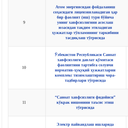
Атом энергиясидан фойдаланиш
соҳасидаги лицензияланадиган ҳар
бир фаолият (иш) тури бўйича
9
унинг хавфсизлигини асослаш
юзасидан тақдим этиладиган
ҳужжатлар тўпламининг таркибини
тасдиқлаш тўғрисида
Ўзбекистон Республикаси Саноат
хавфсизлиги давлат қўмитаси
фаолиятини тартибга солувчи
10
норматив-ҳуқуқий ҳужжатларни
комплекс тизимлаштириш чора-
тадбирлари тўғрисида
“Саноат хавфсизлиги фидойиси”
11
кўкрак нишонини таъсис этиш
тўғрисида
Электр пайвандлаш ишларида