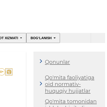
T XIZMATI
BOG‘LANISH
Qonunlar
0
+
Qo'mita faoliyatiga
oid normativ-
huquqiy hujjatlar
Qo'mita tomonidan