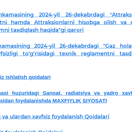
hkamasining 2024-yil 26-dekabr
dagi
Attraks
"
entni hamda Attraksionlarni hisobga olish va 
zomni tasdiqlash haqida"gi qarori
kamasining 2024-yil 26-dekabrdagi "Gaz hola
fsizligi to‘g‘risidagi texnik reglamentni tasd
iz ishlatish qoidalari
asi huzuridagi Sanoat, radiatsiya va yadro xavfs
masidan foydalanishda MAXFIYLIK SIYOSATI
i va ulardan xavfsiz foydalanish Qoidalari