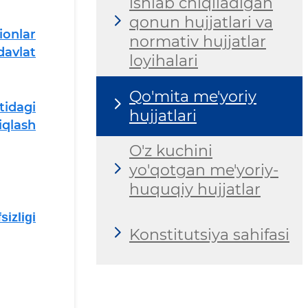
ishlab chiqiladigan
qonun hujjatlari va
ionlar
normativ hujjatlar
davlat
loyihalari
Qo'mita me'yoriy
tidagi
hujjatlari
iqlash
O'z kuchini
yo'qotgan me'yoriy-
huquqiy hujjatlar
izligi
Konstitutsiya sahifasi