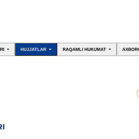
RI
HUJJATLAR
RAQAMLI HUKUMAT
AXBORO
RI