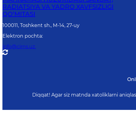
RADIATSIYA VA YADRO XAVFSIZLIGI
QO‘MITASI
100011, Toshkent sh., М-14, 27-uy
Elektron pochta
:
info@cirns.uz.
Onl
Diqqat! Agar siz matnda xatoliklarni aniql