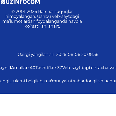
© 2001-
2026
Barcha huquqlar
himoyalangan. Ushbu veb-saytdagi
ma’lumotlardan foydalanganda havola
ko‘rsatilishi shart.
Oxirgi yangilanish
:
2026-08-06 20:08:58
ayn:
1
Amallar:
40
Tashriflar:
37
Veb-saytdagi o‘rtacha vaq
asangiz, ularni belgilab, ma'muriyatni xabardor qilish 