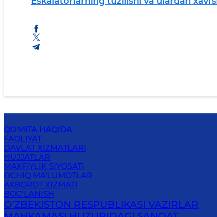
Eskalatorlarning tuzilishi va ulardan xavfs
QO'MITA HAQIDA
FAOLIYAT
DAVLAT XIZMATLARI
HUJJATLAR
MAXFIYLIK SIYOSATI
OCHIQ MA'LUMOTLAR
AXBOROT XIZMATI
BOG‘LANISH
O'ZBEKISTON RESPUBLIKASI VAZIRLAR
MAHKAMASI HUZURIDAGI SANOAT,