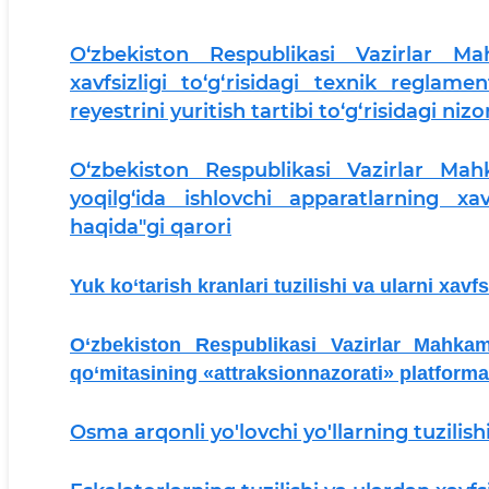
O‘zbekiston Respublikasi Vazirlar Ma
xavfsizligi to‘g‘risidagi texnik reglam
reyestrini yuritish tartibi to‘g‘risidagi ni
O‘zbekiston Respublikasi Vazirlar Mah
yoqilg‘ida ishlovchi apparatlarning xav
haqida"gi qarori
Yuk ko‘tarish kranlari tuzilishi va ularni xavfs
O‘zbekiston Respublikasi Vazirlar Mahkam
qo‘mitasining «attraksionnazorati» platfor
Osma arqonli yo'lovchi yo'llarning tuzilish