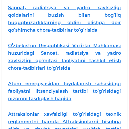
Sanoat, radiatsiya va yadro xavfsizligi
qoidalarini buzish bilan bogʻliq
huquqbuzarliklarning oldini olishga doir
qoʻshimcha chora-tadbirlar toʻgʻrisida
Oʻzbekiston Respublikasi Vazirlar Mahkamasi
huzuridagi Sanoat, radiatsiya va yadro
xavfsizligi qoʻmitasi faoliyatini tashkil etish
chora-tadbirlari toʻgʻrisida
Atom energiyasidan foydalanish sohasidagi
faoliyatni litsenziyalash tartibi toʻgʻrisidagi
nizomni tasdiqlash haqida
Attraksionlar xavfsizligi toʻgʻrisidagi texnik
reglamentni hamda Attraksionlarni hisobga