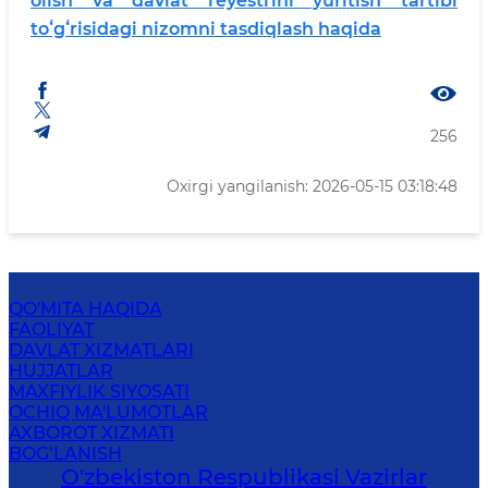
olish va davlat reyestrini yuritish tartibi
toʻgʻrisidagi nizomni tasdiqlash haqida
256
Oxirgi yangilanish: 2026-05-15 03:18:48
QO'MITA HAQIDA
FAOLIYAT
DAVLAT XIZMATLARI
HUJJATLAR
MAXFIYLIK SIYOSATI
OCHIQ MA'LUMOTLAR
AXBOROT XIZMATI
BOG‘LANISH
O'zbekiston Respublikasi Vazirlar