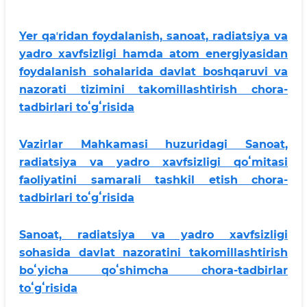
Yer qaʼridan foydalanish, sanoat, radiatsiya va
yadro xavfsizligi hamda atom energiyasidan
foydalanish sohalarida davlat boshqaruvi va
nazorati tizimini takomillashtirish chora-
tadbirlari toʻgʻrisida
Vazirlar Mahkamasi huzuridagi Sanoat,
radiatsiya va yadro xavfsizligi qoʻmitasi
faoliyatini samarali tashkil etish chora-
tadbirlari toʻgʻrisida
Sanoat, radiatsiya va yadro xavfsizligi
sohasida davlat nazoratini takomillashtirish
boʻyicha qoʻshimcha chora-tadbirlar
toʻgʻrisida