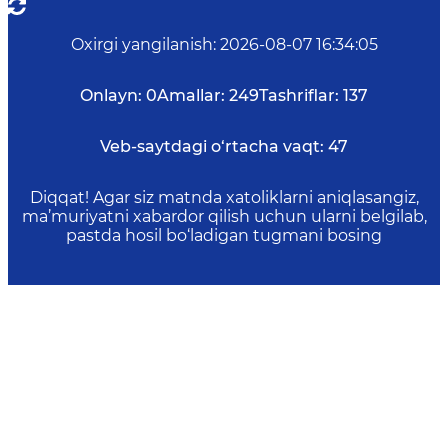
Oxirgi yangilanish
:
2026-08-07 16:34:05
Onlayn:
0
Amallar:
249
Tashriflar:
137
Veb-saytdagi o‘rtacha vaqt:
47
Diqqat! Agar siz matnda xatoliklarni aniqlasangiz,
ma’muriyatni xabardor qilish uchun ularni belgilab,
pastda hosil bo‘ladigan tugmani bosing