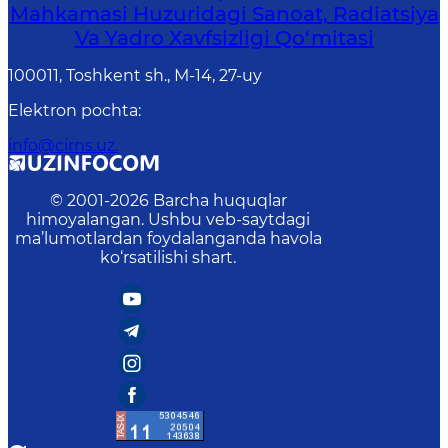
Mahkamasi Huzuridagi Sanoat, Radiatsiya
Va Yadro Xavfsizligi Qo‘mitasi
100011, Toshkent sh., М-14, 27-uy
Elektron pochta
:
info@cirns.uz.
© 2001-
2026
Barcha huquqlar
himoyalangan. Ushbu veb-saytdagi
ma’lumotlardan foydalanganda havola
ko‘rsatilishi shart.