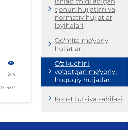
ishlab chiqiladigan
qonun hujjatlari va
normativ hujjatlar
loyihalari
Qo'mita me'yoriy
hujjatlari
O'z kuchini
yo'qotgan me'yoriy-
244
huquqiy hujjatlar
17:14:07
Konstitutsiya sahifasi