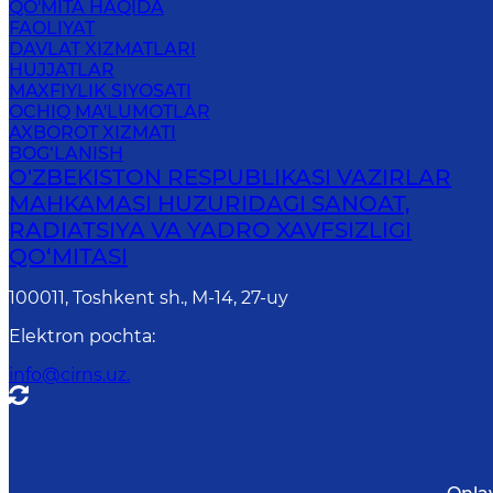
QO'MITA HAQIDA
FAOLIYAT
DAVLAT XIZMATLARI
HUJJATLAR
MAXFIYLIK SIYOSATI
OCHIQ MA'LUMOTLAR
AXBOROT XIZMATI
BOG‘LANISH
O'ZBEKISTON RESPUBLIKASI VAZIRLAR
MAHKAMASI HUZURIDAGI SANOAT,
RADIATSIYA VA YADRO XAVFSIZLIGI
QO‘MITASI
100011, Toshkent sh., М-14, 27-uy
Elektron pochta
:
info@cirns.uz.