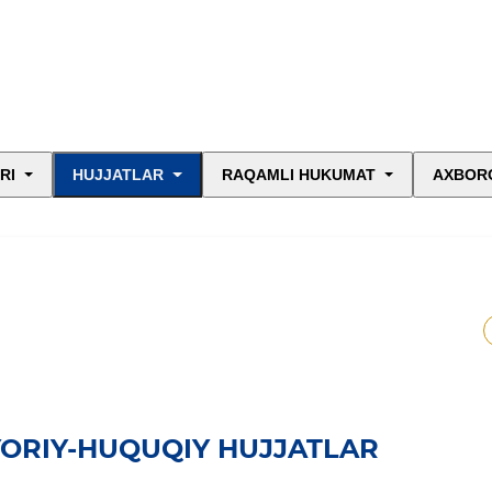
RI
HUJJATLAR
RAQAMLI HUKUMAT
AXBORO
YORIY-HUQUQIY HUJJATLAR