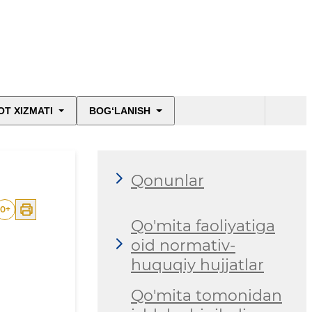
T XIZMATI
BOG‘LANISH
Qonunlar
0
+
Qo'mita faoliyatiga
oid normativ-
huquqiy hujjatlar
Qo'mita tomonidan