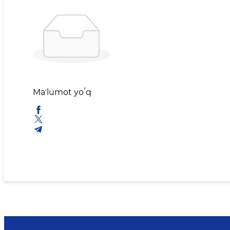
Maʼlumot yoʻq