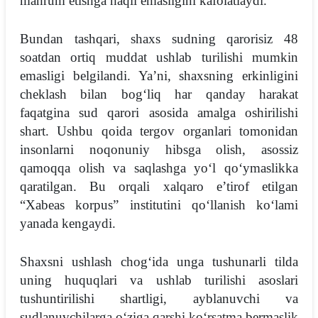
mahrum etishga haqli emasligini kafolatlaydi.
Bundan tashqari, shaxs sudning qarorisiz 48
soatdan ortiq muddat ushlab turilishi mumkin
emasligi belgilandi. Yaʼni, shaxsning erkinligini
cheklash bilan bogʻliq har qanday harakat
faqatgina sud qarori asosida amalga oshirilishi
shart. Ushbu qoida tergov organlari tomonidan
insonlarni noqonuniy hibsga olish, asossiz
qamoqqa olish va saqlashga yoʻl qoʻymaslikka
qaratilgan. Bu orqali xalqaro eʼtirof etilgan
“Xabeas korpus” institutini qoʻllanish koʻlami
yanada kengaydi.
Shaxsni ushlash chogʻida unga tushunarli tilda
uning huquqlari va ushlab turilishi asoslari
tushuntirilishi shartligi, ayblanuvchi va
sudlanuvchilarga oʻziga qarshi koʻrsatma bermaslik