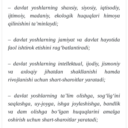
– davlat yoshlarning shaxsiy, siyosiy, iqtisodiy,
ijtimoiy, madaniy, ekologik huquqlari himoya
qilinishini taʼminlaydi;
– davlat yoshlarning jamiyat va davlat hayotida
faol ishtirok etishini ragʻbatlantiradi;
– davlat yoshlarning intellektual, ijodiy, jismoniy
va axloqiy jihatdan shakllanishi hamda
rivojlanishi uchun shart-sharoitlar yaratadi;
– davlat yoshlarning taʼlim olishga, sogʻligʻini
saqlashga, uy-joyga, ishga joylashishga, bandlik
va dam olishga boʻlgan huquqlarini amalga
oshirish uchun shart-sharoitlar yaratadi;