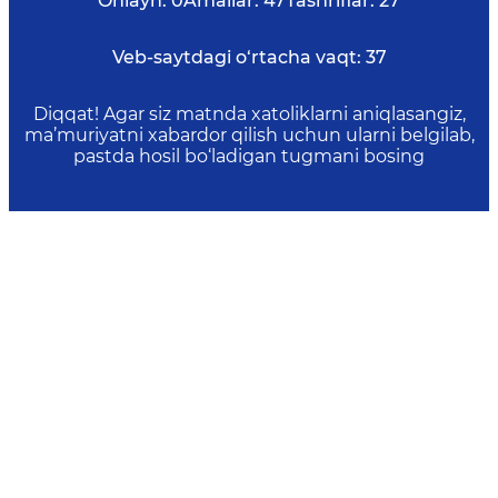
Onlayn:
0
Amallar:
47
Tashriflar:
27
Veb-saytdagi o‘rtacha vaqt:
37
Diqqat! Agar siz matnda xatoliklarni aniqlasangiz,
ma’muriyatni xabardor qilish uchun ularni belgilab,
pastda hosil bo‘ladigan tugmani bosing