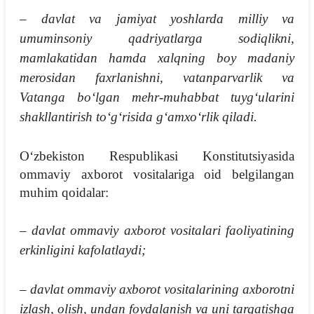
– davlat va jamiyat yoshlarda milliy va
umuminsoniy qadriyatlarga sodiqlikni,
mamlakatidan hamda xalqning boy madaniy
merosidan faxrlanishni, vatanparvarlik va
Vatanga boʻlgan mehr-muhabbat tuygʻularini
shakllantirish toʻgʻrisida gʻamxoʻrlik qiladi.
Oʻzbekiston Respublikasi Konstitutsiyasida
ommaviy axborot vositalariga oid belgilangan
muhim qoidalar:
– davlat ommaviy axborot vositalari faoliyatining
erkinligini kafolatlaydi;
– davlat ommaviy axborot vositalarining axborotni
izlash, olish, undan foydalanish va uni tarqatishga