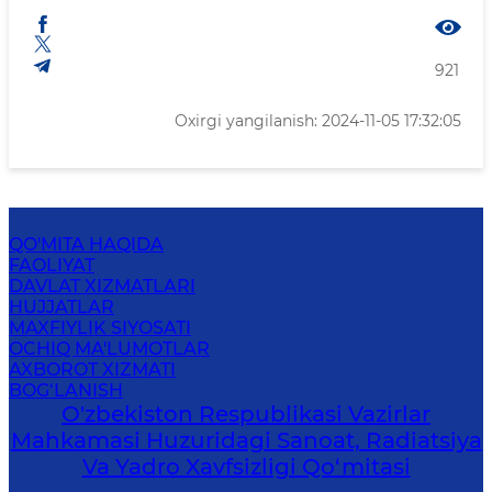
921
Oxirgi yangilanish: 2024-11-05 17:32:05
QO'MITA HAQIDA
FAOLIYAT
DAVLAT XIZMATLARI
HUJJATLAR
MAXFIYLIK SIYOSATI
OCHIQ MA'LUMOTLAR
AXBOROT XIZMATI
BOG‘LANISH
O'zbekiston Respublikasi Vazirlar
Mahkamasi Huzuridagi Sanoat, Radiatsiya
Va Yadro Xavfsizligi Qo‘mitasi