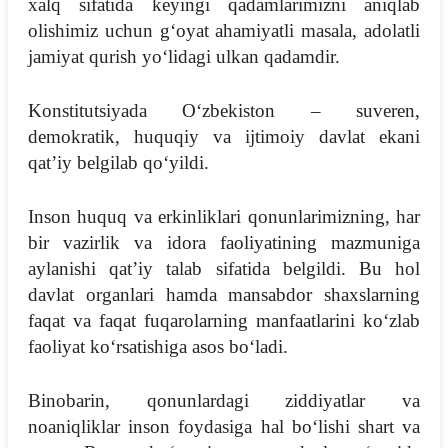
xalq sifatida keyingi qadamlarimizni aniqlab
olishimiz uchun gʻoyat ahamiyatli masala, adolatli
jamiyat qurish yoʻlidagi ulkan qadamdir.
Konstitutsiyada Oʻzbekiston – suveren,
demokratik, huquqiy va ijtimoiy davlat ekani
qatʼiy belgilab qoʻyildi.
Inson huquq va erkinliklari qonunlarimizning, har
bir vazirlik va idora faoliyatining mazmuniga
aylanishi qatʼiy talab sifatida belgildi. Bu hol
davlat organlari hamda mansabdor shaxslarning
faqat va faqat fuqarolarning manfaatlarini koʻzlab
faoliyat koʻrsatishiga asos boʻladi.
Binobarin, qonunlardagi ziddiyatlar va
noaniqliklar inson foydasiga hal boʻlishi shart va