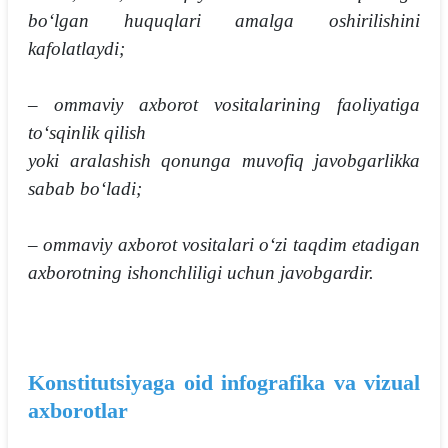
boʻlgan huquqlari amalga oshirilishini
kafolatlaydi;
– ommaviy axborot vositalarining faoliyatiga
toʻsqinlik qilish
yoki aralashish qonunga muvofiq javobgarlikka
sabab boʻladi;
– ommaviy axborot vositalari oʻzi taqdim etadigan
axborotning ishonchliligi uchun javobgardir.
Konstitutsiyaga oid infografika va vizual
axborotlar