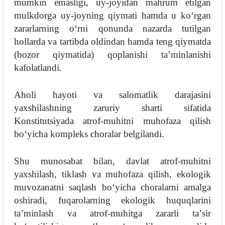
mumkin emasligi, uy-joyidan mahrum etilgan
mulkdorga uy-joyning qiymati hamda u koʻrgan
zararlarning oʻrni qonunda nazarda tutilgan
hollarda va tartibda oldindan hamda teng qiymatda
(bozor qiymatida) qoplanishi taʼminlanishi
kafolatlandi.
Aholi hayoti va salomatlik darajasini
yaxshilashning zaruriy sharti sifatida
Konstitutsiyada atrof-muhitni muhofaza qilish
boʻyicha kompleks choralar belgilandi.
Shu munosabat bilan, davlat atrof-muhitni
yaxshilash, tiklash va muhofaza qilish, ekologik
muvozanatni saqlash boʻyicha choralarni amalga
oshiradi, fuqarolarning ekologik huquqlarini
taʼminlash va atrof-muhitga zararli taʼsir