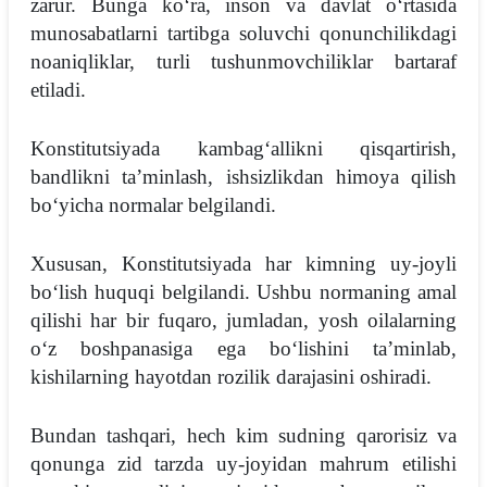
zarur. Bunga koʻra, inson va davlat oʻrtasida
munosabatlarni tartibga soluvchi qonunchilikdagi
noaniqliklar, turli tushunmovchiliklar bartaraf
etiladi.
Konstitutsiyada kambagʻallikni qisqartirish,
bandlikni taʼminlash, ishsizlikdan himoya qilish
boʻyicha normalar belgilandi.
Xususan, Konstitutsiyada har kimning uy-joyli
boʻlish huquqi belgilandi. Ushbu normaning amal
qilishi har bir fuqaro, jumladan, yosh oilalarning
oʻz boshpanasiga ega boʻlishini taʼminlab,
kishilarning hayotdan rozilik darajasini oshiradi.
Bundan tashqari, hech kim sudning qarorisiz va
qonunga zid tarzda uy-joyidan mahrum etilishi