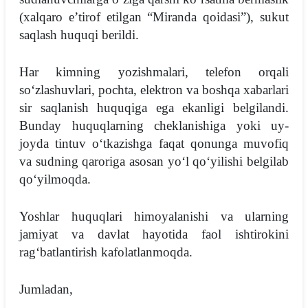
(xalqaro eʼtirof etilgan “Miranda qoidasi”), sukut
saqlash huquqi berildi.
Har kimning yozishmalari, telefon orqali
soʻzlashuvlari, pochta, elektron va boshqa xabarlari
sir saqlanish huquqiga ega ekanligi belgilandi.
Bunday huquqlarning cheklanishiga yoki uy-
joyda tintuv oʻtkazishga faqat qonunga muvofiq
va sudning qaroriga asosan yoʻl qoʻyilishi belgilab
qoʻyilmoqda.
Yoshlar huquqlari himoyalanishi va ularning
jamiyat va davlat hayotida faol ishtirokini
ragʻbatlantirish kafolatlanmoqda.
Jumladan,