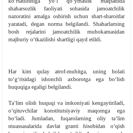
koʻrsatilishiga yoʻl qoʻymaslik maqsadida
shaharsozlik faoliyati sohasida jamoatchilik
nazoratini amalga oshirish uchun shart-sharoitlar
yaratadi, degan norma belgilandi. Shaharlarning
bosh rejalarini jamoatchilik muhokamasidan
majburiy oʻtkazilishi shartligi qayd etildi.
Har kim qulay atrof-muhitga, uning holati
toʻgʻrisidagi ishonchli axborotga ega boʻlish
huquqiga egaligi belgilandi.
Taʼlim olish huquqi va imkoniyati kengaytiriladi,
oʻqituvchilar konstitutsiyaviy maqomga ega
boʻladi. Jumladan, fuqarolarning oliy taʼlim
muassasalarida davlat granti hisobidan oʻqish