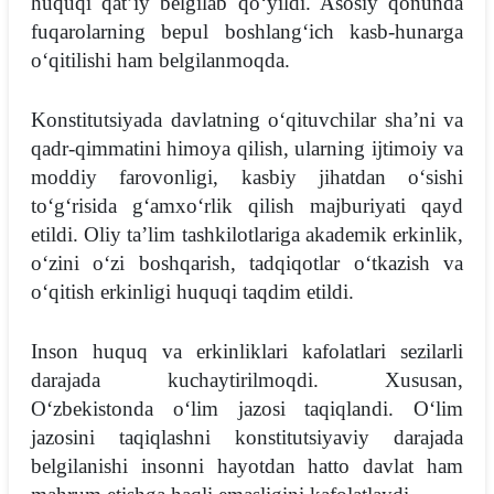
huquqi qatʼiy belgilab qoʻyildi. Asosiy qonunda
fuqarolarning bepul boshlangʻich kasb-hunarga
oʻqitilishi ham belgilanmoqda.
Konstitutsiyada davlatning oʻqituvchilar shaʼni va
qadr-qimmatini himoya qilish, ularning ijtimoiy va
moddiy farovonligi, kasbiy jihatdan oʻsishi
toʻgʻrisida gʻamxoʻrlik qilish majburiyati qayd
etildi. Oliy taʼlim tashkilotlariga akademik erkinlik,
oʻzini oʻzi boshqarish, tadqiqotlar oʻtkazish va
oʻqitish erkinligi huquqi taqdim etildi.
Inson huquq va erkinliklari kafolatlari sezilarli
darajada kuchaytirilmoqdi. Xususan,
Oʻzbekistonda oʻlim jazosi taqiqlandi. Oʻlim
jazosini taqiqlashni konstitutsiyaviy darajada
belgilanishi insonni hayotdan hatto davlat ham