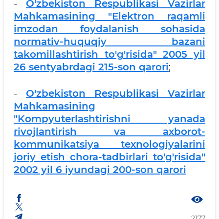
-
O'zbekiston Respublikasi Vazirlar
Mahkamasining "Elektron raqamli
imzodan foydalanish sohasida
normativ-huquqiy bazani
takomillashtirish to'g'risida" 2005 yil
26 sentyabrdagi 215-son qarori
;
-
O'zbekiston Respublikasi Vazirlar
Mahkamasining
"Kompyuterlashtirishni yanada
rivojlantirish va axborot-
kommunikatsiya texnologiyalarini
joriy etish chora-tadbirlari to'g'risida"
2002 yil 6 iyundagi 200-son qarori
2177