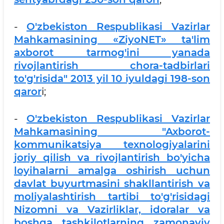
-
O'zbekiston Respublikasi Vazirlar
Mahkamasining «ZiyoNET» ta'lim
axborot tarmog'ini yanada
rivojlantirish chora-tadbirlari
to'g'risida" 2013 yil 10 iyuldagi 198-son
qaror
i;
-
O'zbekiston Respublikasi Vazirlar
Mahkamasining "Axborot-
kommunikatsiya texnologiyalarini
joriy qilish va rivojlantirish bo'yicha
loyihalarni amalga oshirish uchun
davlat buyurtmasini shakllantirish va
moliyalashtirish tartibi to'g'risidagi
Nizomni va Vazirliklar, idoralar va
boshqa tashkilotlarning zamonaviy