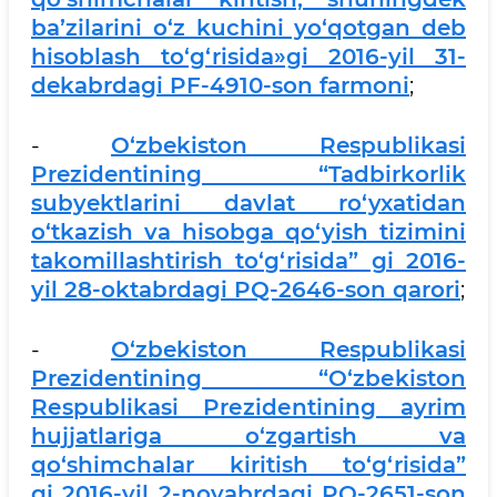
ba’zilarini o‘z kuchini yo‘qotgan deb
hisoblash to‘g‘risida»gi 2016-yil 31-
dekabrdagi PF-4910-son farmoni
;
-
O‘zbekiston Respublikasi
Prezidentining “Tadbirkorlik
subyektlarini davlat ro‘yxatidan
o‘tkazish va hisobga qo‘yish tizimini
takomillashtirish to‘g‘risida” gi 2016-
yil 28-oktabrdagi PQ-2646-son qarori
;
-
O‘zbekiston Respublikasi
Prezidentining “O‘zbеkiston
Rеspublikasi Prеzidеntining ayrim
hujjatlariga o‘zgartish va
qo‘shimchalar kiritish to‘g‘risida”
gi 2016-yil 2-noyabrdagi PQ-2651-son