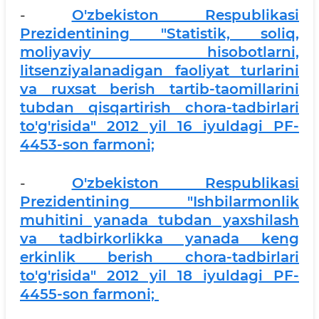
-
O'zbekiston Respublikasi
Prezidentining "Statistik, soliq,
moliyaviy hisobotlarni,
litsenziyalanadigan faoliyat turlarini
va ruxsat berish tartib-taomillarini
tubdan qisqartirish chora-tadbirlari
to'g'risida" 2012 yil 16 iyuldagi PF-
4453-son farmoni;
-
O'zbekiston Respublikasi
Prezidentining "Ishbilarmonlik
muhitini yanada tubdan yaxshilash
va tadbirkorlikka yanada keng
erkinlik berish chora-tadbirlari
to'g'risida" 2012 yil 18 iyuldagi PF-
4455-son farmoni;