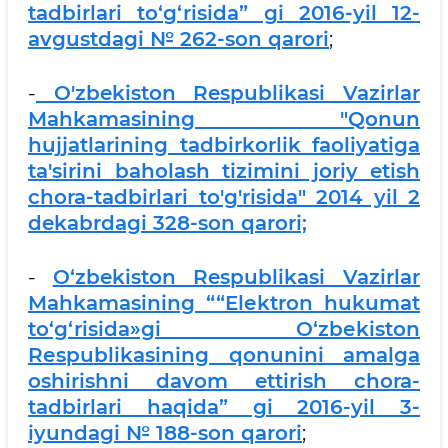
tadbirlari to‘g‘risida” gi 2016-yil 12-
avgustdagi № 262-son qarori
;
-
O'zbekiston Respublikasi Vazirlar
Mahkamasining "Qonun
hujjatlarining tadbirkorlik faoliyatiga
ta'sirini baholash tizimini joriy etish
chora-tadbirlari to'g'risida" 2014 yil 2
dekabrdagi 328-son qarori;
-
O‘zbekiston Respublikasi Vazirlar
Mahkamasining ““Elеktron hukumat
to‘g‘risida»gi O‘zbеkiston
Rеspublikasining qonunini amalga
oshirishni davom ettirish chora-
tadbirlari haqida” gi 2016-yil 3-
iyundagi № 188-son qarori
;