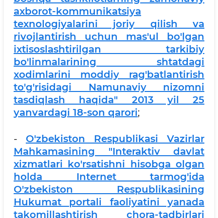
axborot-kommunikatsiya
texnologiyalarini joriy qilish va
rivojlantirish uchun mas'ul bo'lgan
ixtisoslashtirilgan tarkibiy
bo'linmalarining shtatdagi
xodimlarini moddiy rag'batlantirish
to'g'risidagi Namunaviy nizomni
tasdiqlash haqida" 2013 yil 25
yanvardagi 18-son qarori
;
-
O'zbekiston Respublikasi Vazirlar
Mahkamasining "Interaktiv davlat
xizmatlari ko'rsatishni hisobga olgan
holda Internet tarmog'ida
O'zbekiston Respublikasining
Hukumat portali faoliyatini yanada
takomillashtirish chora-tadbirlari