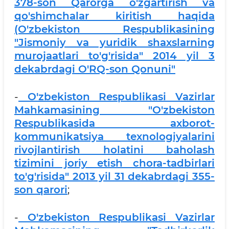
378-son Qarorga o'zgartirish va
qo'shimchalar kiritish haqida
(O'zbekiston Respublikasining
"Jismoniy va yuridik shaxslarning
murojaatlari to'g'risida" 2014 yil 3
dekabrdagi O'RQ-son Qonuni"
-
O'zbekiston Respublikasi Vazirlar
Mahkamasining "O'zbekiston
Respublikasida axborot-
kommunikatsiya texnologiyalarini
rivojlantirish holatini baholash
tizimini joriy etish chora-tadbirlari
to'g'risida" 2013 yil 31 dekabrdagi 355-
son qarori
;
-
O'zbekiston Respublikasi Vazirlar