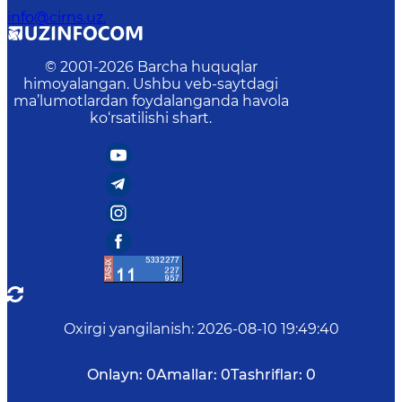
info@cirns.uz.
© 2001-
2026
Barcha huquqlar
himoyalangan. Ushbu veb-saytdagi
ma’lumotlardan foydalanganda havola
ko‘rsatilishi shart.
Oxirgi yangilanish
:
2026-08-10 19:49:40
Onlayn:
0
Amallar:
0
Tashriflar:
0