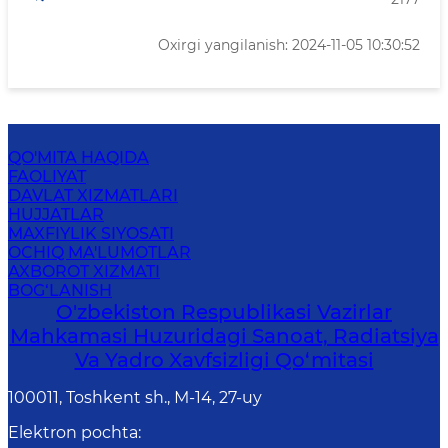
Oxirgi yangilanish: 2024-11-05 10:30:52
QO'MITA HAQIDA
FAOLIYAT
DAVLAT XIZMATLARI
HUJJATLAR
MAXFIYLIK SIYOSATI
OCHIQ MA'LUMOTLAR
AXBOROT XIZMATI
BOG‘LANISH
O'zbekiston Respublikasi Vazirlar
Mahkamasi Huzuridagi Sanoat, Radiatsiya
Va Yadro Xavfsizligi Qo‘mitasi
100011, Toshkent sh., М-14, 27-uy
Elektron pochta
: