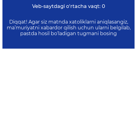
Veb-saytdagi o‘rtacha vaqt:
0
Diqqat! Agar siz matnda xatoliklarni aniqlasangiz,
ma’muriyatni xabardor qilish uchun ularni belgilab,
pastda hosil bo‘ladigan tugmani bosing