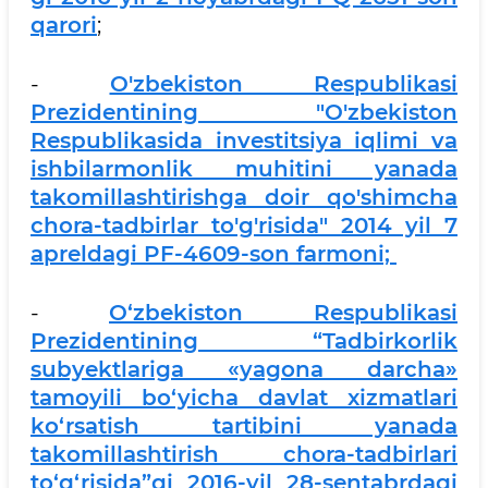
qarori
;
-
O'zbekiston Respublikasi
Prezidentining "O'zbekiston
Respublikasida investitsiya iqlimi va
ishbilarmonlik muhitini yanada
takomillashtirishga doir qo'shimcha
chora-tadbirlar to'g'risida" 2014 yil 7
apreldagi PF-4609-son farmoni;
-
O‘zbekiston Respublikasi
Prezidentining “Tadbirkorlik
subyektlariga «yagona darcha»
tamoyili bo‘yicha davlat xizmatlari
ko‘rsatish tartibini yanada
takomillashtirish chora-tadbirlari
to‘g‘risida”gi 2016-yil 28-sentabrdagi