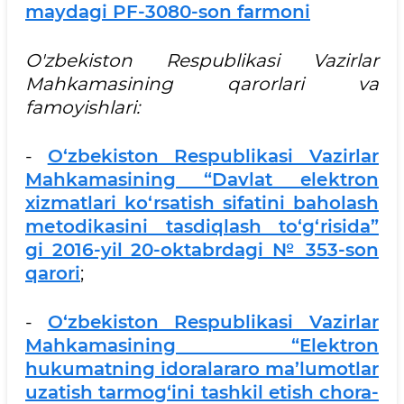
maydagi PF-3080-son farmoni
O'zbekiston Respublikasi Vazirlar
Mahkamasining qarorlari va
famoyishlari:
-
O‘zbekiston Respublikasi Vazirlar
Mahkamasining “Davlat elеktron
xizmatlari ko‘rsatish sifatini baholash
mеtodikasini tasdiqlash to‘g‘risida”
gi 2016-yil 20-oktabrdagi № 353-son
qarori
;
-
O‘zbekiston Respublikasi Vazirlar
Mahkamasining “Elеktron
hukumatning idoralararo ma’lumotlar
uzatish tarmog‘ini tashkil etish chora-