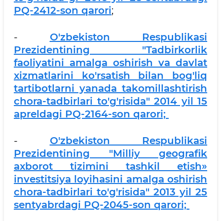
PQ-2412-son qarori
;
-
O'zbekiston Respublikasi
Prezidentining "Tadbirkorlik
faoliyatini amalga oshirish va davlat
xizmatlarini ko'rsatish bilan bog'liq
tartibotlarni yanada takomillashtirish
chora-tadbirlari to'g'risida" 2014 yil 15
apreldagi PQ-2164-son qarori;
-
O'zbekiston Respublikasi
Prezidentining "Milliy geografik
axborot tizimini tashkil etish»
investitsiya loyihasini amalga oshirish
chora-tadbirlari to'g'risida" 2013 yil 25
sentyabrdagi PQ-2045-son qarori;