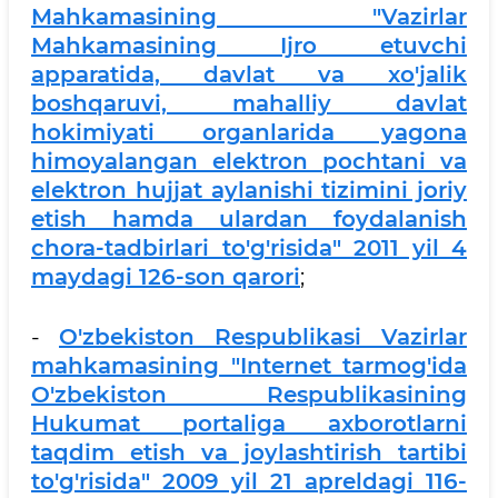
Mahkamasining "Vazirlar
Mahkamasining Ijro etuvchi
apparatida, davlat va xo'jalik
boshqaruvi, mahalliy davlat
hokimiyati organlarida yagona
himoyalangan elektron pochtani va
elektron hujjat aylanishi tizimini joriy
etish hamda ulardan foydalanish
chora-tadbirlari to'g'risida" 2011 yil 4
maydagi 126-son qarori
;
-
O'zbekiston Respublikasi Vazirlar
mahkamasining "Internet tarmog'ida
O'zbekiston Respublikasining
Hukumat portaliga axborotlarni
taqdim etish va joylashtirish tartibi
to'g'risida" 2009 yil 21 apreldagi 116-