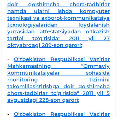
doir qo'shimcha chora-tadbirlar
hamda ularni ishda kompyuter
texnikasi va axborot-kommunikatsiya
texnologiyalaridan foydalanish
yuzasidan attestatsiyadan o'tkazish
tartibi to'g'risida" 2011 yil 27
oktyabrdagi 289-son qarori
;
-
O'zbekiston Respublikasi Vazirlar
Mahkamasining "Ommaviy
kommunikatsiyalar sohasida
monitoring tizimini
takomillashtirishga doir qo'shimcha
chora-tadbirlar to'g'risida" 2011 yil 5
avgustdagi 228-son qarori;
-
O'zbekiston Respublikasi Vazirlar