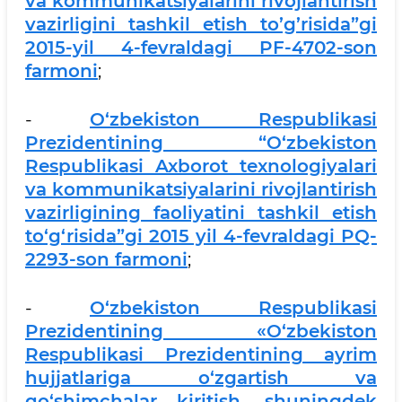
va kommunikatsiyalarini rivojlantirish
vazirligini tashkil etish to’g’risida”gi
2015-yil 4-fevraldagi PF-4702-son
farmoni
;
-
O‘zbekiston Respublikasi
Prezidentining “O‘zbekiston
Respublikasi Axborot texnologiyalari
va kommunikatsiyalarini rivojlantirish
vazirligining faoliyatini tashkil etish
to‘g‘risida”gi 2015 yil 4-fevraldagi PQ-
2293-son farmoni
;
-
O‘zbekiston Respublikasi
Prezidentining «O‘zbekiston
Respublikasi Prezidentining ayrim
hujjatlariga o‘zgartish va
qo‘shimchalar kiritish, shuningdek