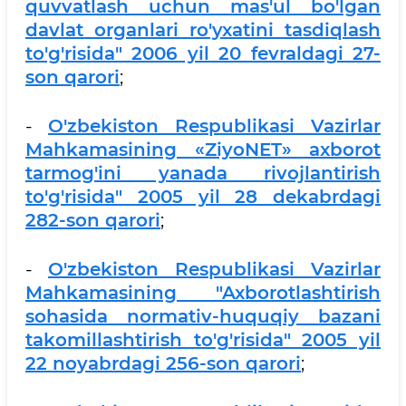
quvvatlash uchun mas'ul bo'lgan
davlat organlari ro'yxatini tasdiqlash
to'g'risida" 2006 yil 20 fevraldagi 27-
son qarori
;
-
O'zbekiston Respublikasi Vazirlar
Mahkamasining «ZiyoNET» axborot
tarmog'ini yanada rivojlantirish
to'g'risida" 2005 yil 28 dekabrdagi
282-son qarori
;
-
O'zbekiston Respublikasi Vazirlar
Mahkamasining "Axborotlashtirish
sohasida normativ-huquqiy bazani
takomillashtirish to'g'risida" 2005 yil
22 noyabrdagi 256-son qarori
;