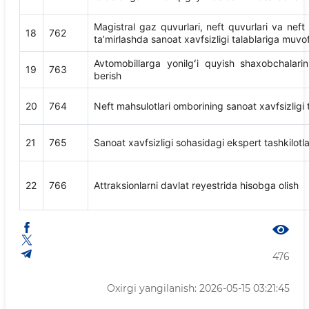
Magistral gaz quvurlari, neft quvurlari va neft
18
762
taʼmirlashda sanoat xavfsizligi talablariga muvofi
Avtomobillarga yonilgʻi quyish shaxobchalarini
19
763
berish
20
764
Neft mahsulotlari omborining sanoat xavfsizligi t
21
765
Sanoat xavfsizligi sohasidagi ekspert tashkilotlar
22
766
Attraksionlarni davlat reyestrida hisobga olish
476
Oxirgi yangilanish: 2026-05-15 03:21:45