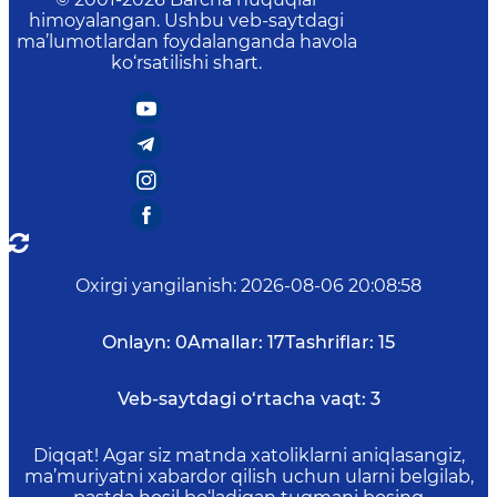
himoyalangan. Ushbu veb-saytdagi
ma’lumotlardan foydalanganda havola
ko‘rsatilishi shart.
Oxirgi yangilanish
:
2026-08-06 20:08:58
Onlayn:
0
Amallar:
17
Tashriflar:
15
Veb-saytdagi o‘rtacha vaqt:
3
Diqqat! Agar siz matnda xatoliklarni aniqlasangiz,
ma’muriyatni xabardor qilish uchun ularni belgilab,