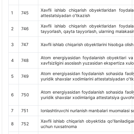
Xavfli ishlab chiqarish obyektlaridan foydal
1
745
attestatsiyadan oʻtkazish
Xavfli ishlab chiqarish obyektlaridan foydal
2
746
tayyorlash, qayta tayyorlash, ularning malakasin
3
747
Xavfli ishlab chiqarish obyektlarini hisobga olish
Atom energiyasidan foydalanish obyektlari va 
4
748
xavfsizligini asoslash yuzasidan ekspertiza xulosa
Atom energiyasidan foydalanish sohasida faoliy
5
749
yuridik shaxslar xodimlarini attestatsiyadan oʻt
Atom energiyasidan foydalanish sohasida faoliy
6
750
yuridik shaxslar xodimlariga attestatsiya guvoh
7
751
Ionlashtiruvchi nurlanish manbalari muomalasi so
Xavfli ishlab chiqarish obyektida qoʻllaniladiga
8
752
uchun ruxsatnoma