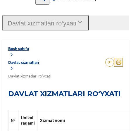
Davlat xizmatlari ro‘yxati
Bosh sahifa
0
+
Davlat xizmatlari
Davlat xizmatlari ro‘yxati
DAVLAT XIZMATLARI RO‘YXATI
Unikal
№
Xizmat nomi
raqami