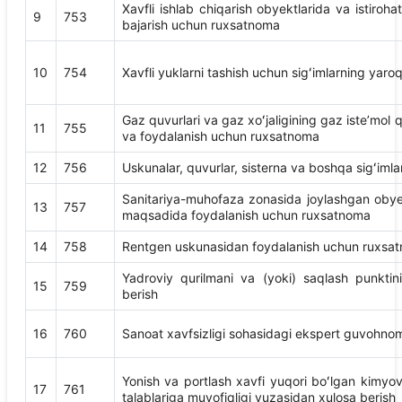
Xavfli ishlab chiqarish obyektlarida va istiroha
9
753
bajarish uchun ruxsatnoma
10
754
Xavfli yuklarni tashish uchun sigʻimlarning yaroqli
Gaz quvurlari va gaz xoʻjaligining gaz isteʼmol q
11
755
va foydalanish uchun ruxsatnoma
12
756
Uskunalar, quvurlar, sisterna va boshqa sigʻimla
Sanitariya-muhofaza zonasida joylashgan obyekt
13
757
maqsadida foydalanish uchun ruxsatnoma
14
758
Rentgen uskunasidan foydalanish uchun ruxsa
Yadroviy qurilmani va (yoki) saqlash punkti
15
759
berish
16
760
Sanoat xavfsizligi sohasidagi ekspert guvohnom
Yonish va portlash xavfi yuqori boʻlgan kimyo
17
761
talablariga muvofiqligi yuzasidan xulosa berish