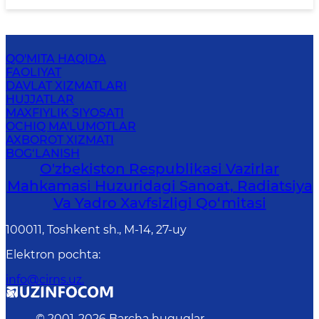
QO'MITA HAQIDA
FAOLIYAT
DAVLAT XIZMATLARI
HUJJATLAR
MAXFIYLIK SIYOSATI
OCHIQ MA'LUMOTLAR
AXBOROT XIZMATI
BOG‘LANISH
O'zbekiston Respublikasi Vazirlar
Mahkamasi Huzuridagi Sanoat, Radiatsiya
Va Yadro Xavfsizligi Qo‘mitasi
100011, Toshkent sh., М-14, 27-uy
Elektron pochta
:
info@cirns.uz.
© 2001-
2026
Barcha huquqlar