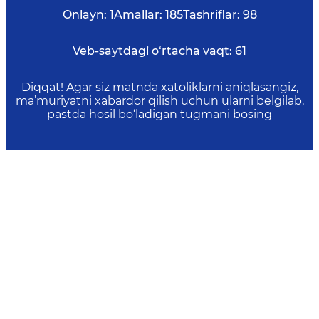
Onlayn:
1
Amallar:
185
Tashriflar:
98
Veb-saytdagi o‘rtacha vaqt:
61
Diqqat! Agar siz matnda xatoliklarni aniqlasangiz,
ma’muriyatni xabardor qilish uchun ularni belgilab,
pastda hosil bo‘ladigan tugmani bosing