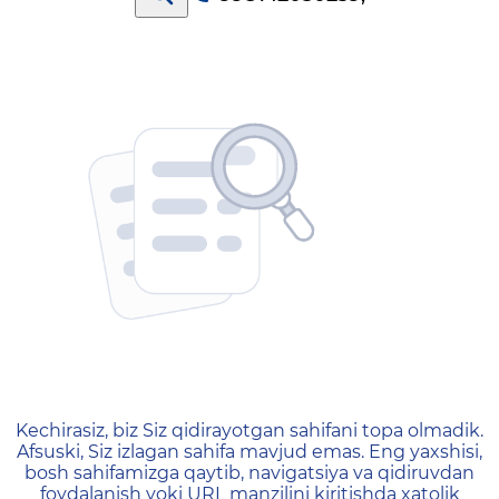
404 — Страница не найд
Kechirasiz, biz Siz qidirayotgan sahifani topa olmadik.
Afsuski, Siz izlagan sahifa mavjud emas. Eng yaxshisi,
bosh sahifamizga qaytib, navigatsiya va qidiruvdan
foydalanish yoki URL manzilini kiritishda xatolik