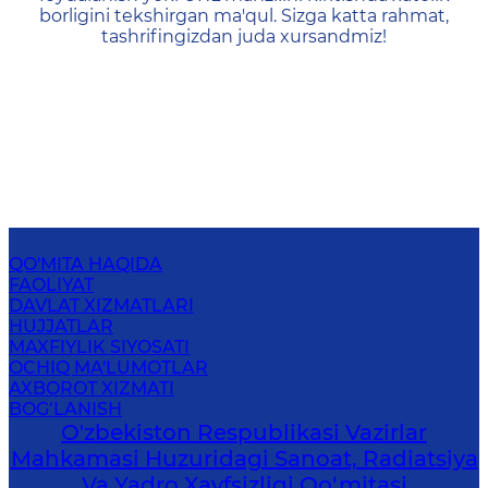
borligini tekshirgan ma'qul. Sizga katta rahmat,
tashrifingizdan juda xursandmiz!
QO'MITA HAQIDA
FAOLIYAT
DAVLAT XIZMATLARI
HUJJATLAR
MAXFIYLIK SIYOSATI
OCHIQ MA'LUMOTLAR
AXBOROT XIZMATI
BOG‘LANISH
O'zbekiston Respublikasi Vazirlar
Mahkamasi Huzuridagi Sanoat, Radiatsiya
Va Yadro Xavfsizligi Qo‘mitasi